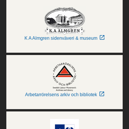
K A Almgren sidenväveri & museum
Arbetarrörelsens arkiv och bibliotek