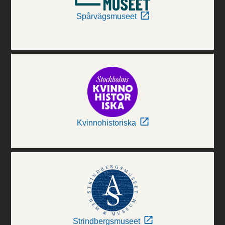
Spårvägsmuseet
Kvinnohistoriska
Strindbergsmuseet