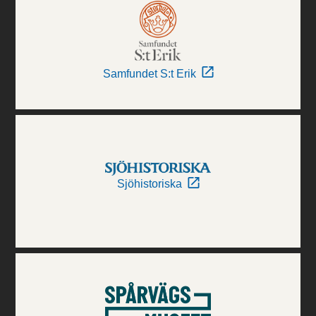
Samfundet S:t Erik
Sjöhistoriska