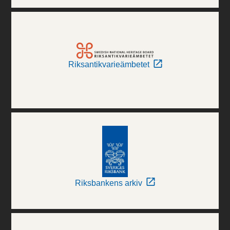
Riksantikvarieämbetet
Riksbankens arkiv