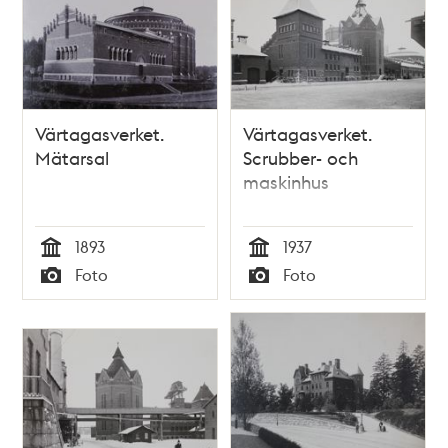
Värtagasverket.
Värtagasverket.
Mätarsal
Scrubber- och
maskinhus
1893
1937
Tid
Tid
Foto
Foto
Typ
Typ