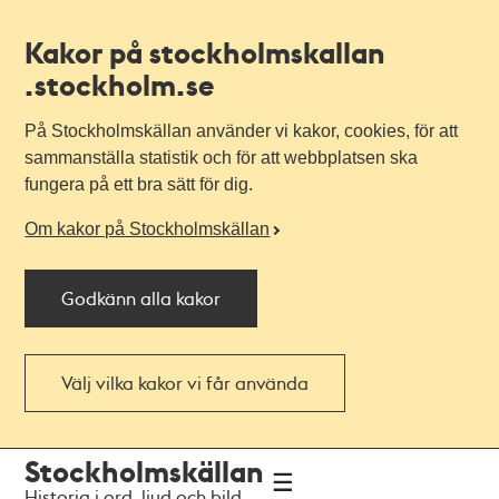
Kakor på stockholmskallan
.stockholm.se
På Stockholmskällan använder vi kakor, cookies, för att
sammanställa statistik och för att webbplatsen ska
fungera på ett bra sätt för dig.
Om kakor på Stockholmskällan
Godkänn alla kakor
Välj vilka kakor vi får använda
Till
Till
Stockholmskällan
navigationen
huvudinnehållet
Historia i ord, ljud och bild