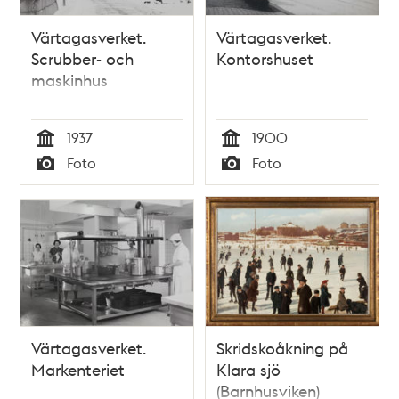
Värtagasverket.
Värtagasverket.
Scrubber- och
Kontorshuset
maskinhus
1937
1900
Tid
Tid
Foto
Foto
Typ
Typ
Värtagasverket.
Skridskoåkning på
Markenteriet
Klara sjö
(Barnhusviken)