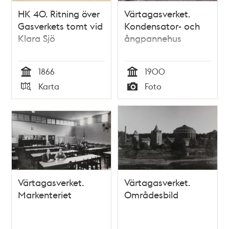
HK 40. Ritning över
Värtagasverket.
Gasverkets tomt vid
Kondensator- och
Klara Sjö
ångpannehus
1866
1900
Tid
Tid
Karta
Foto
Typ
Typ
Värtagasverket.
Värtagasverket.
Markenteriet
Områdesbild