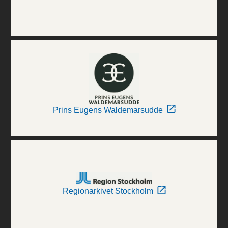
Prins Eugens Waldemarsudde
Regionarkivet Stockholm