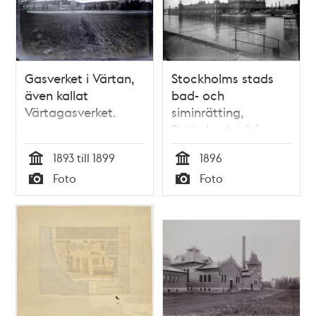
Gasverket i Värtan,
Stockholms stads
även kallat
bad- och
Värtagasverket.
siminrätting,
Strömbadet från
Riddarholmen
1893 till 1899
1896
Tid
Tid
Foto
Foto
Typ
Typ