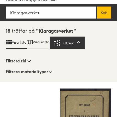
Sök
Fritextsök
Sök
Sökresultat
18
träffar på
Klaragasverket
Visa karta
Visa lista
Filtrera
Filtrera
Filtrera tid
Filtrera materialtyper
Visningsläge
Totalt
18
träffar
Lista
Karta