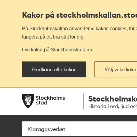
Kakor på stockholmskallan
.st
På Stockholmskällan använder vi kakor, cookies, för a
fungera på ett bra sätt för dig.
Om kakor på Stockholmskällan
Godkänn alla kakor
Välj vilka kak
Till
Till
Stockholmsk
navigationen
huvudinnehållet
Historia i ord, ljud oc
Sök
Fritextsök