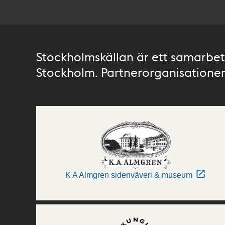
Stockholmskällan är ett samarbete
Stockholm. Partnerorganisationer 
K A Almgren sidenväveri & museum