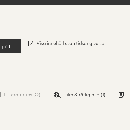
Visa innehåll utan tidsangivelse
a på tid
Litteraturtips
(
0
)
Film & rörlig bild
(
1
)