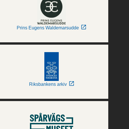
Prins Eugens Waldemarsudde
Riksbankens arkiv