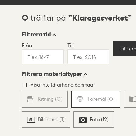
0
Klaragasverket
träffar på
Sökresultat
Filtrera tid
Från
Till
Visningsläge
Filtrer
Filtrera materialtyper
Lista
Karta
Visa inte lärarhandledningar
Ritning
(
0
)
Föremål
(
0
)
Bildkonst
(
1
)
Foto
(
12
)