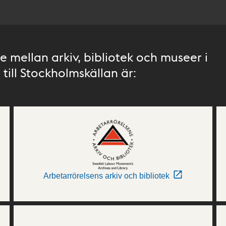
 mellan arkiv, bibliotek och museer i
till Stockholmskällan är:
Arbetarrörelsens arkiv och bibliotek