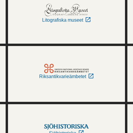
Litografiska museet
Riksantikvarieämbetet