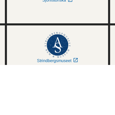
Sjöhistoriska
Strindbergsmuseet