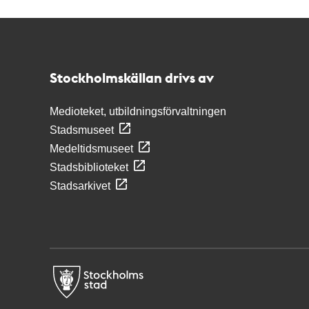
Kontakt
Stockholmskällan
Stockholmskällan drivs av
Medioteket, utbildningsförvaltningen
Stadsmuseet
Medeltidsmuseet
Stadsbiblioteket
Stadsarkivet