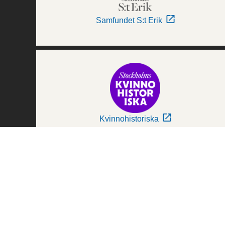
Samfundet S:t Erik
Kvinnohistoriska
Världskulturmuseerna