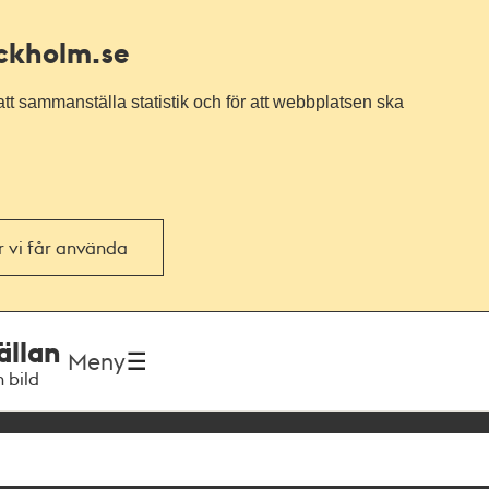
ockholm.se
tt sammanställa statistik och för att webbplatsen ska
or vi får använda
ällan
Meny
h bild