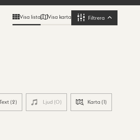
Visa karta
Visa lista
Filtrera
Filtrera
Text
(
2
)
Ljud
(
0
)
Karta
(
1
)