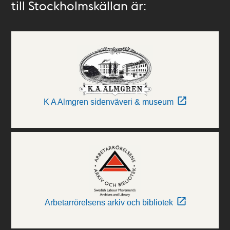
till Stockholmskällan är:
K A Almgren sidenväveri & museum
Arbetarrörelsens arkiv och bibliotek