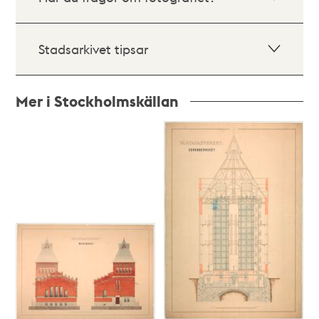
Stadsarkivet tipsar
Mer i Stockholmskällan
Relaterade
poster
och
teman