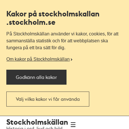
Kakor på stockholmskallan
.stockholm.se
På Stockholmskällan använder vi kakor, cookies, för att
sammanställa statistik och för att webbplatsen ska
fungera på ett bra sätt för dig.
Om kakor på Stockholmskällan
Godkänn alla kakor
Välj vilka kakor vi får använda
Till
Till
Stockholmskällan
navigationen
huvudinnehållet
Historia i ord, ljud och bild