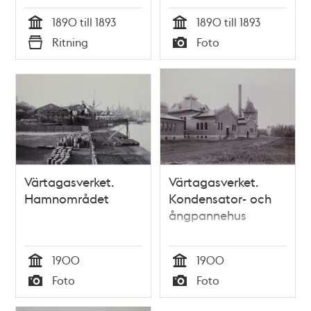
1890 till 1893
1890 till 1893
Tid
Tid
Ritning
Foto
Typ
Typ
Värtagasverket.
Värtagasverket.
Hamnområdet
Kondensator- och
ångpannehus
1900
1900
Tid
Tid
Foto
Foto
Typ
Typ