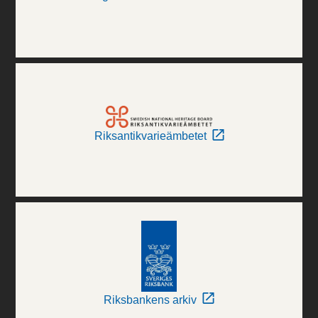
Riksantikvarieämbetet
Riksbankens arkiv