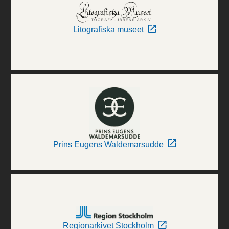
Litografiska museet
Prins Eugens Waldemarsudde
Regionarkivet Stockholm