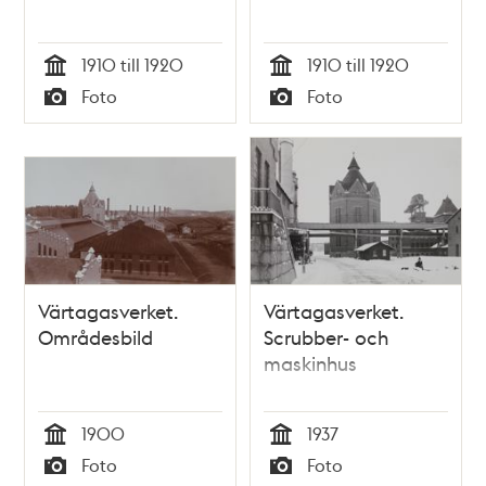
1910 till 1920
1910 till 1920
Tid
Tid
Foto
Foto
Typ
Typ
Värtagasverket.
Värtagasverket.
Områdesbild
Scrubber- och
maskinhus
1900
1937
Tid
Tid
Foto
Foto