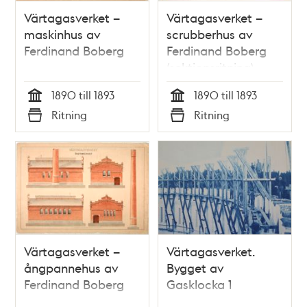
Värtagasverket –
Värtagasverket –
maskinhus av
scrubberhus av
Ferdinand Boberg
Ferdinand Boberg
(sektionsritning)
1890 till 1893
1890 till 1893
Tid
Tid
Ritning
Ritning
Typ
Typ
Värtagasverket –
Värtagasverket.
ångpannehus av
Bygget av
Ferdinand Boberg
Gasklocka 1