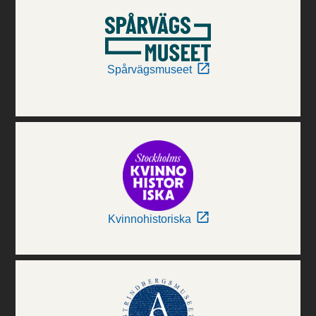
Spårvägsmuseet
Kvinnohistoriska