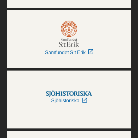
Samfundet S:t Erik
Sjöhistoriska