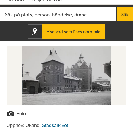
Fritextsök
Sök
Visa vad som finns nära mig
Foto
Upphov: Okänd.
Stadsarkivet