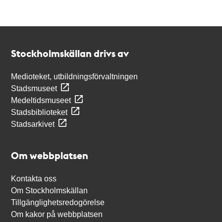
Kontakt
Stockholmskällan
Stockholmskällan drivs av
Medioteket, utbildningsförvaltningen
Stadsmuseet
Medeltidsmuseet
Stadsbiblioteket
Stadsarkivet
Om webbplatsen
Kontakta oss
Om Stockholmskällan
Tillgänglighetsredogörelse
Om kakor på webbplatsen