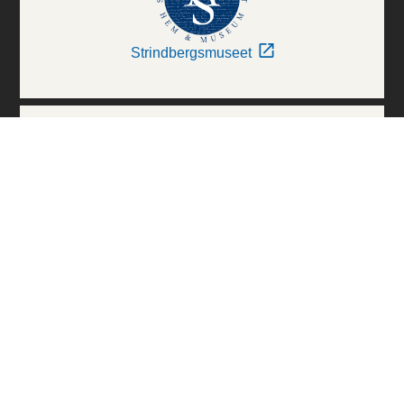
Strindbergsmuseet
Thielska Galleriet
Världskulturmuseerna