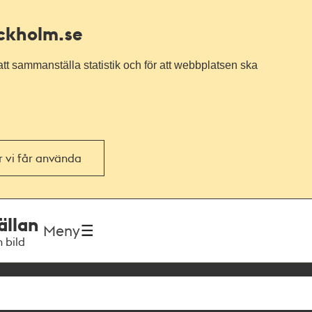
ockholm.se
tt sammanställa statistik och för att webbplatsen ska
or vi får använda
ällan
Meny
h bild