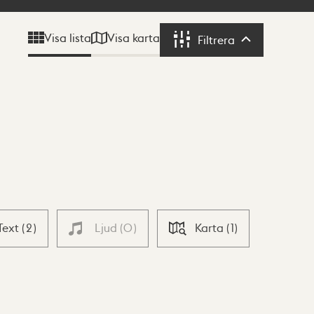
Visa karta
Visa lista
Filtrera
Filtrera
Text
(
2
)
Ljud
(
0
)
Karta
(
1
)