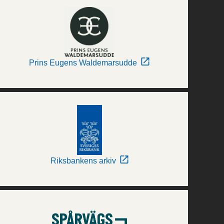
Prins Eugens Waldemarsudde
Riksbankens arkiv