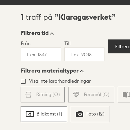
1
Klaragasverket
träff på
Sökresultat
Filtrera tid
Från
Till
Visningsläge
Filtrer
Filtrera materialtyper
Lista
Karta
Visa inte lärarhandledningar
Ritning
(
0
)
Föremål
(
0
)
Bildkonst
(
1
)
Foto
(
12
)