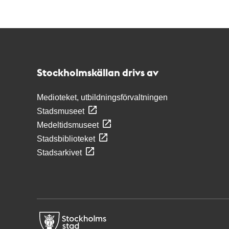
Kontakt
Stockholmskällan
Stockholmskällan drivs av
Medioteket, utbildningsförvaltningen
Stadsmuseet
Medeltidsmuseet
Stadsbiblioteket
Stadsarkivet