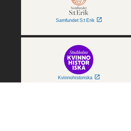
Samfundet S:t Erik
Kvinnohistoriska
Världskulturmuseerna