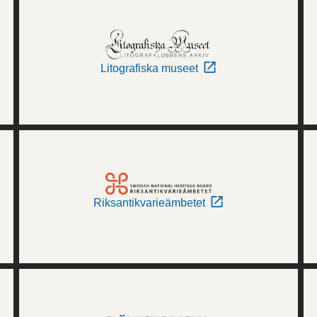
Litografiska museet
Riksantikvarieämbetet