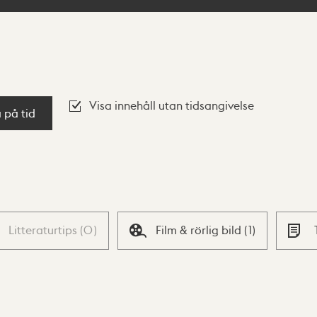
Visa innehåll utan tidsangivelse
a på tid
Litteraturtips
(
0
)
Film & rörlig bild
(
1
)