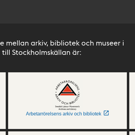
 mellan arkiv, bibliotek och museer i
till Stockholmskällan är:
Arbetarrörelsens arkiv och bibliotek