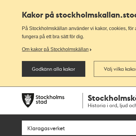
Kakor på stockholmskallan
.st
På Stockholmskällan använder vi kakor, cookies, för a
fungera på ett bra sätt för dig.
Om kakor på Stockholmskällan
Godkänn alla kakor
Välj vilka kak
Till
Till
Stockholmsk
navigationen
huvudinnehållet
Historia i ord, ljud oc
Sök
Fritextsök