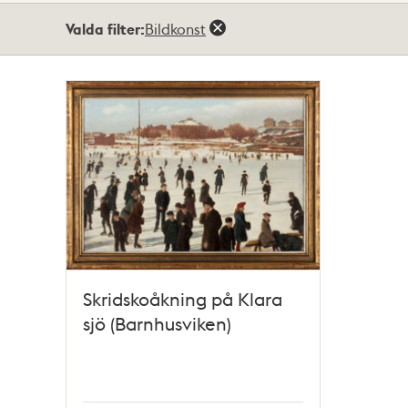
Totalt
Valda filter:
Bildkonst
1
träffar
Skridskoåkning på Klara
sjö (Barnhusviken)