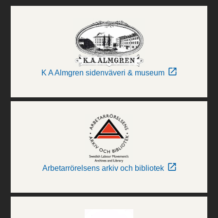
K A Almgren sidenväveri & museum
Arbetarrörelsens arkiv och bibliotek