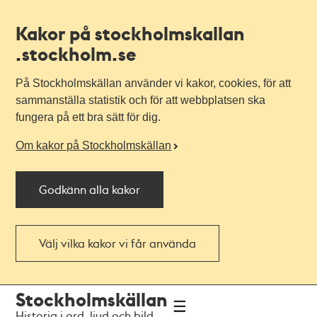
Kakor på stockholmskallan
.stockholm.se
På Stockholmskällan använder vi kakor, cookies, för att
sammanställa statistik och för att webbplatsen ska
fungera på ett bra sätt för dig.
Om kakor på Stockholmskällan
Godkänn alla kakor
Välj vilka kakor vi får använda
Till
Till
Stockholmskällan
navigationen
huvudinnehållet
Historia i ord, ljud och bild