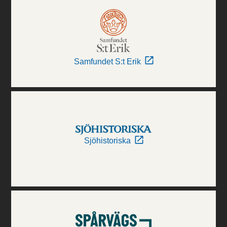
Samfundet S:t Erik
Sjöhistoriska