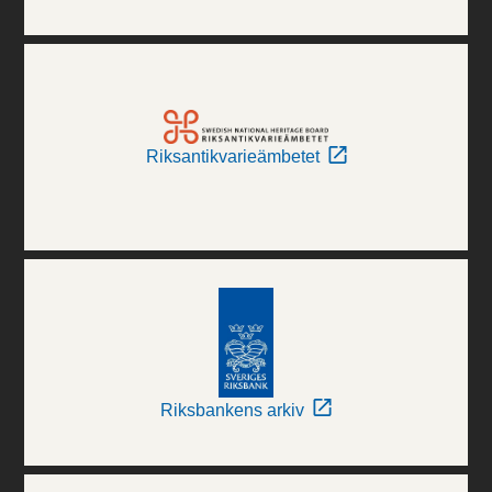
Riksantikvarieämbetet
Riksbankens arkiv