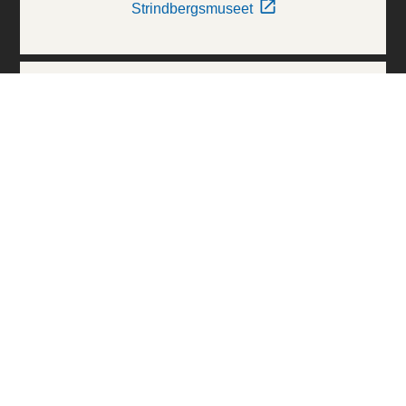
Strindbergsmuseet
Thielska Galleriet
Världskulturmuseerna