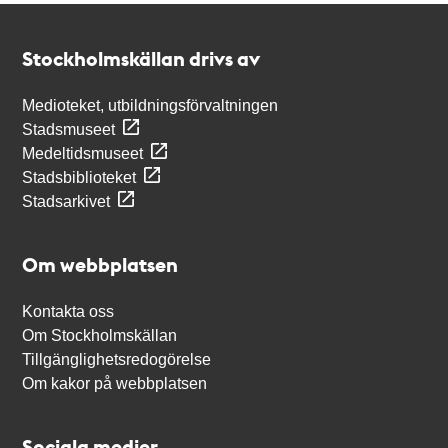
Kontakt
Stockholmskällan
Stockholmskällan drivs av
Medioteket, utbildningsförvaltningen
Stadsmuseet
Medeltidsmuseet
Stadsbiblioteket
Stadsarkivet
Om webbplatsen
Kontakta oss
Om Stockholmskällan
Tillgänglighetsredogörelse
Om kakor på webbplatsen
Sociala medier