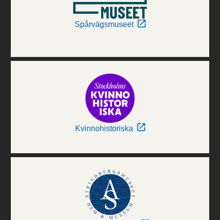
Spårvägsmuseet
Kvinnohistoriska