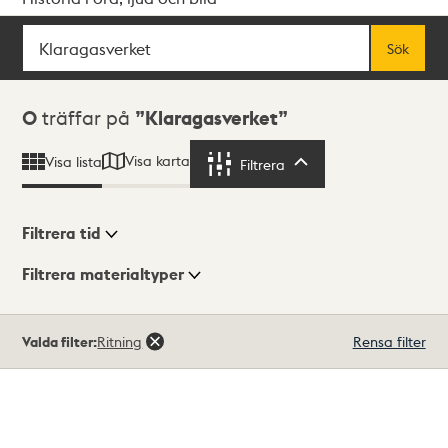
Sök
Fritextsök
Sök
Sökresultat
0
träffar på
Klaragasverket
Visa karta
Visa lista
Filtrera
Filtrera
Filtrera tid
Filtrera materialtyper
Visningsläge
Totalt
Valda filter:
Ritning
Rensa filter
0
träffar
Lista
Karta