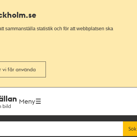
ockholm.se
tt sammanställa statistik och för att webbplatsen ska
or vi får använda
ällan
Meny
h bild
Sök