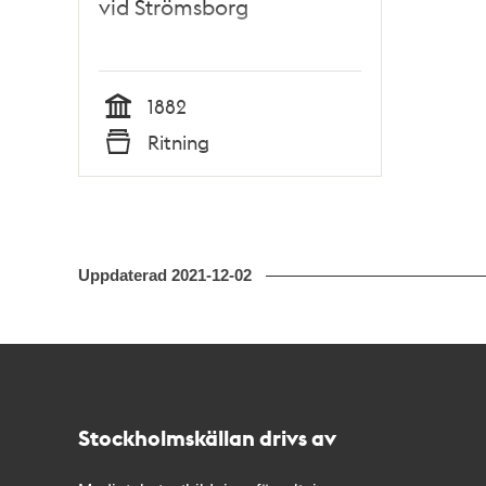
vid Strömsborg
1882
Tid
Ritning
Typ
Uppdaterad
2021-12-02
Kontakt
Stockholmskällan
Stockholmskällan drivs av