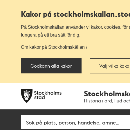
Kakor på stockholmskallan
.st
På Stockholmskällan använder vi kakor, cookies, för a
fungera på ett bra sätt för dig.
Om kakor på Stockholmskällan
Godkänn alla kakor
Välj vilka kak
Till
Till
Stockholmsk
navigationen
huvudinnehållet
Historia i ord, ljud oc
Fritextsök