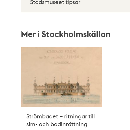
Stadsmuseet tipsar
Mer i Stockholmskällan
Relaterade
poster
och
teman
Strömbadet – ritningar till
sim- och badinrättning