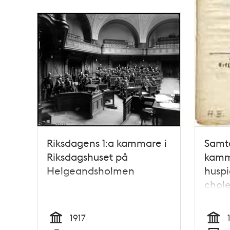
Riksdagens 1:a kammare i
Samta
Riksdagshuset på
kamm
Helgeandsholmen
huspi
chol
1917