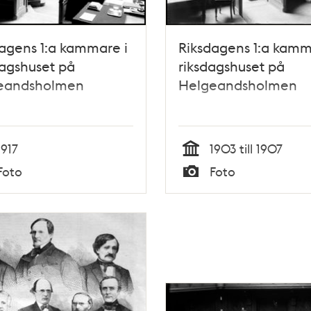
agens 1:a kammare i
Riksdagens 1:a kamm
agshuset på
riksdagshuset på
eandsholmen
Helgeandsholmen
1917
1903 till 1907
Tid
Foto
Foto
Typ