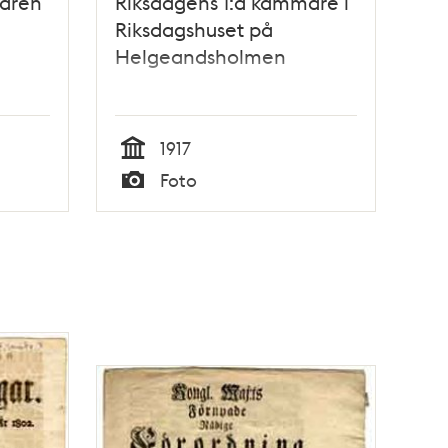
maren
Riksdagens 1:a kammare i
Riksdagshuset på
Helgeandsholmen
1917
Tid
Foto
Typ