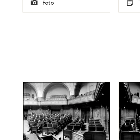
Tid
Tid
Foto
Typ
Typ