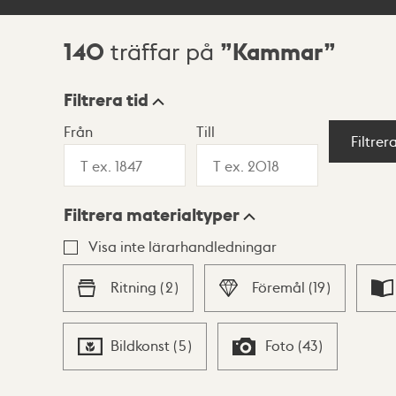
140
Kammar
träffar på
Sökresultat
Filtrera tid
Från
Till
Visningsläge
Filtrer
Filtrera materialtyper
Lista
Karta
Visa inte lärarhandledningar
Ritning
(
2
)
Föremål
(
19
)
Bildkonst
(
5
)
Foto
(
43
)