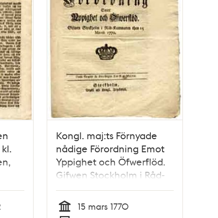
en
Kongl. maj:ts Förnyade
kl.
nådige Förordning Emot
en,
Yppighet och Öfwerflöd.
Gifwen Stockholm i Råd-
Kammaren then 15 martii
 på
1770.
2
15 mars 1770