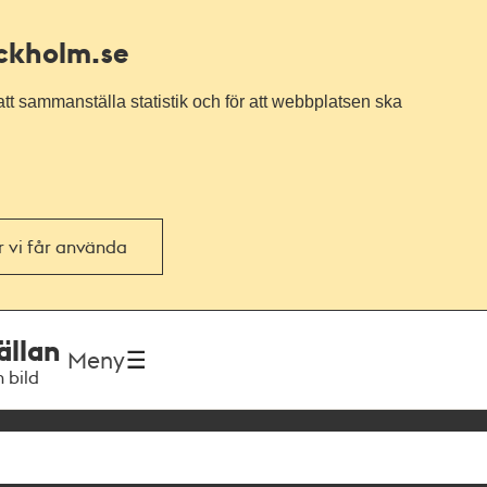
ockholm.se
tt sammanställa statistik och för att webbplatsen ska
or vi får använda
ällan
Meny
h bild