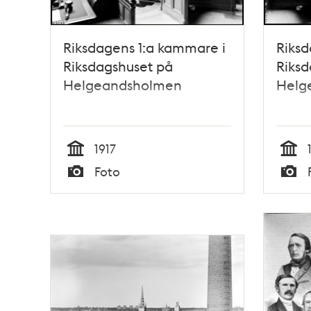
Riksdagens 1:a kammare i
Riksd
Riksdagshuset på
Riksd
Helgeandsholmen
Helg
1917
Tid
Tid
Foto
Typ
Typ