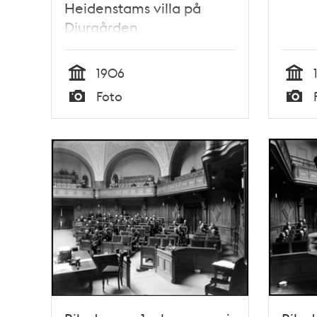
Heidenstams villa på
Djurgården
1906
Tid
Tid
Foto
Typ
Typ