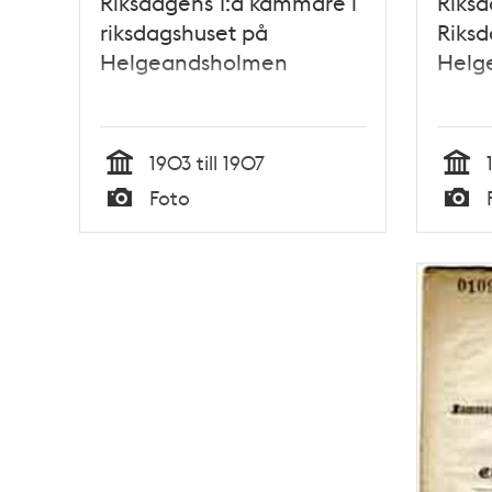
Riksdagens 1:a kammare i
Riksd
riksdagshuset på
Riksd
Helgeandsholmen
Helg
1903 till 1907
Tid
Tid
Foto
Typ
Typ