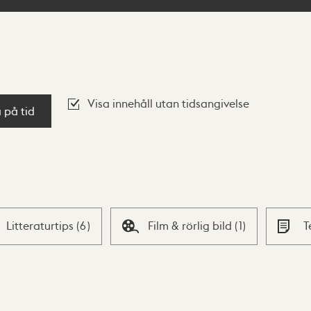
Visa innehåll utan tidsangivelse
a på tid
Litteraturtips
(
6
)
Film & rörlig bild
(
1
)
T