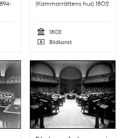
894-
(Kammarrättens hus) 1802
1802
Tid
Bildkonst
Typ