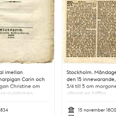
l imellan
Stockholm. Måndag
arpigan Carin och
den 15 innewarande, 
gan Christine om
3/4 till 5 om morgon
era-sjukdomen.
utbrast en häftig
eldswåda uti Kongl.
Kammar-rättens hus
1834
15 november 180
Riddarholmen...