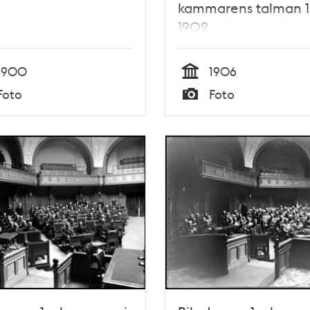
kammarens talman 1
1902
1900
1906
Tid
Foto
Foto
Typ