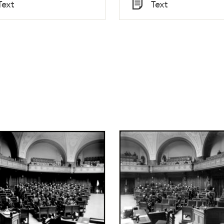
Tid
Text
Text
Typ