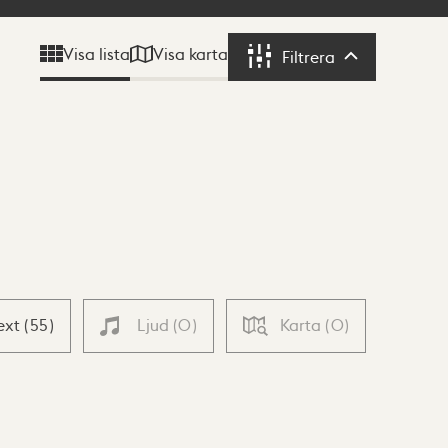
Visa karta
Visa lista
Filtrera
Filtrera
ext
(
55
)
Ljud
(
0
)
Karta
(
0
)