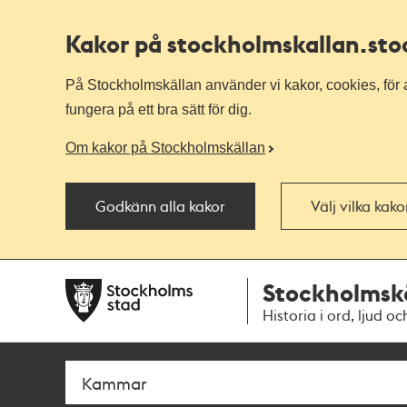
Kakor på stockholmskallan
.st
På Stockholmskällan använder vi kakor, cookies, för a
fungera på ett bra sätt för dig.
Om kakor på Stockholmskällan
Godkänn alla kakor
Välj vilka kak
Till
Till
Stockholmsk
navigationen
huvudinnehållet
Historia i ord, ljud oc
Sök
Fritextsök