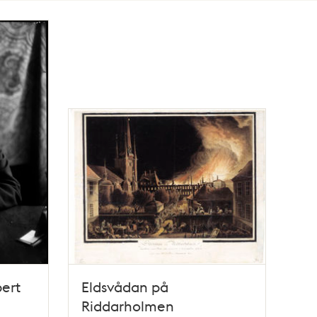
bert
Eldsvådan på
Riddarholmen