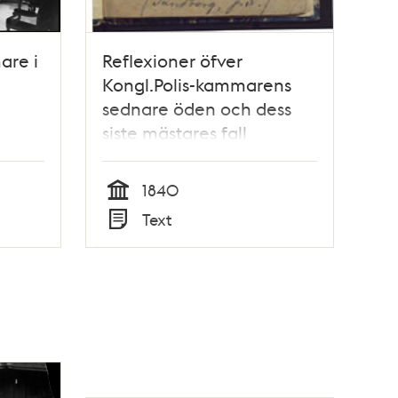
are i
Reflexioner öfver
Kongl.Polis-kammarens
sednare öden och dess
siste mästares fall
1840
Tid
Text
Typ