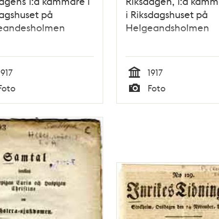
agens 1:a kammare i
Riksdagen, 1:a kam
agshuset på
i Riksdagshuset på
eandesholmen
Helgeandsholmen
1917
1917
Tid
Foto
Foto
Typ