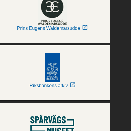
Prins Eugens Waldemarsudde
Riksbankens arkiv