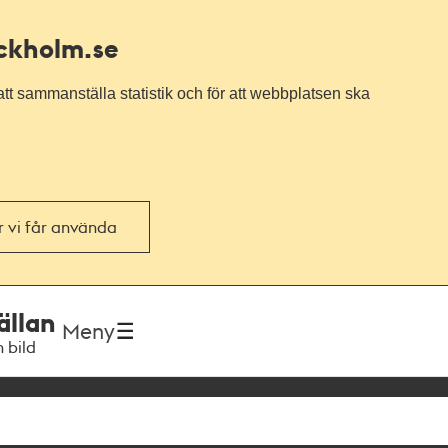
ockholm.se
tt sammanställa statistik och för att webbplatsen ska
or vi får använda
ällan
Meny
h bild