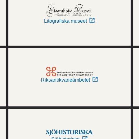
Litografiska museet
Riksantikvarieämbetet