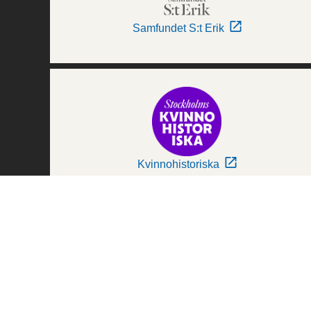
Samfundet S:t Erik
Kvinnohistoriska
Världskulturmuseerna