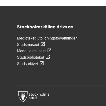
Kontakt
Stockholmskällan
Stockholmskällan drivs av
Medioteket, utbildningsförvaltningen
Stadsmuseet
Medeltidsmuseet
Stadsbiblioteket
Stadsarkivet