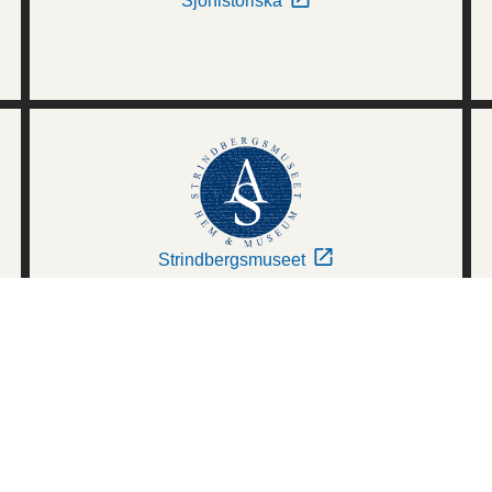
Sjöhistoriska
Strindbergsmuseet