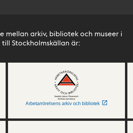
 mellan arkiv, bibliotek och museer i
till Stockholmskällan är:
Arbetarrörelsens arkiv och bibliotek