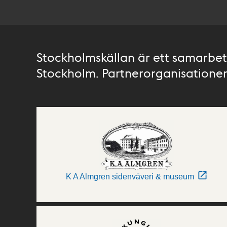
Stockholmskällan är ett samarbete
Stockholm. Partnerorganisationer 
K A Almgren sidenväveri & museum