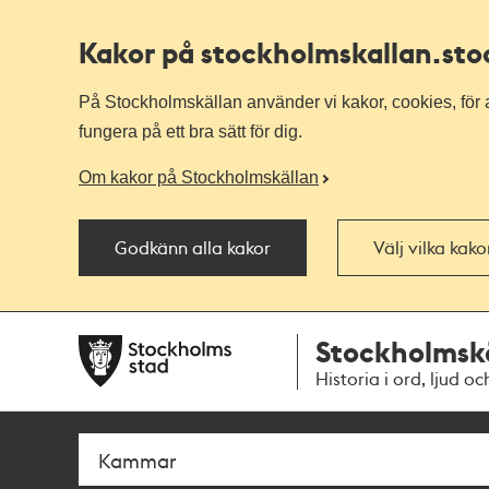
Kakor på stockholmskallan
.st
På Stockholmskällan använder vi kakor, cookies, för a
fungera på ett bra sätt för dig.
Om kakor på Stockholmskällan
Godkänn alla kakor
Välj vilka kak
Till
Till
Stockholmsk
navigationen
huvudinnehållet
Historia i ord, ljud oc
Sök
Fritextsök