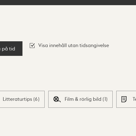
Visa innehåll utan tidsangivelse
a på tid
Litteraturtips
(
6
)
Film & rörlig bild
(
1
)
T