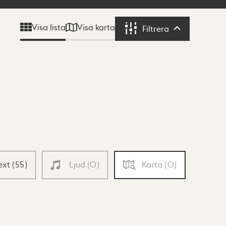
Visa karta
Visa lista
Filtrera
Filtrera
ext
(
55
)
Ljud
(
0
)
Karta
(
0
)