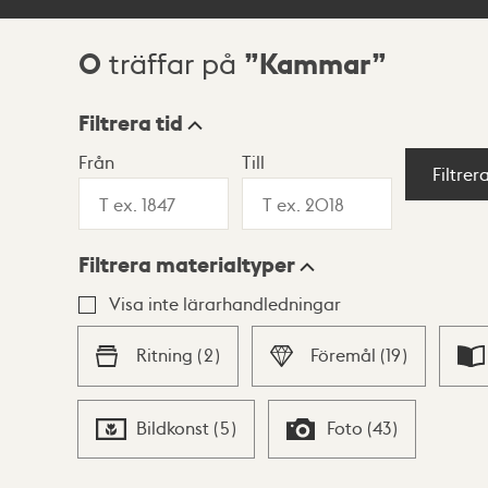
0
Kammar
träffar på
Sökresultat
Filtrera tid
Från
Till
Visningsläge
Filtrer
Filtrera materialtyper
Lista
Karta
Visa inte lärarhandledningar
Ritning
(
2
)
Föremål
(
19
)
Bildkonst
(
5
)
Foto
(
43
)