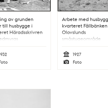
ring av grunden
Arbete med husbygg
 till husbygge i
kvarteret Fållbänken 
eret Häradsskrivren
Olovslunds
vedmyras
småstugeområde
tugeområde
1932
1927
Tid
Foto
Foto
Typ