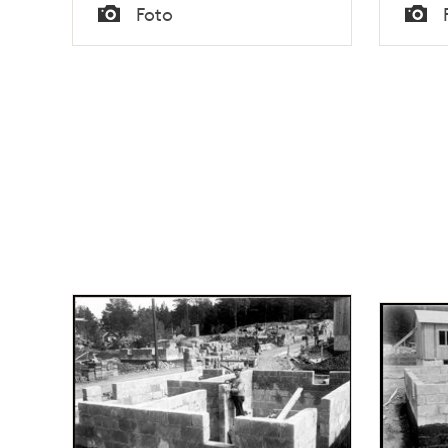
Tid
Tid
Foto
Typ
Typ