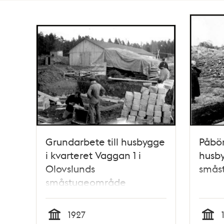
Totalt
107
träffar
Grundarbete till husbygge
Påbör
i kvarteret Vaggan 1 i
husb
Olovslunds
smås
småstugeområde
1927