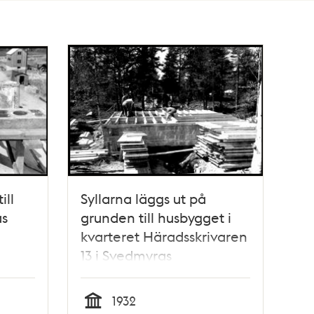
ill
Syllarna läggs ut på
as
grunden till husbygget i
kvarteret Häradsskrivaren
13 i Svedmyras
småstugeområde
1932