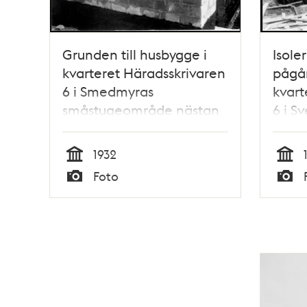
Grunden till husbygge i
Isole
kvarteret Häradsskrivaren
pågår
6 i Smedmyras
kvart
småstugeområde nästan
6 i S
färdigbyggd
smås
1932
Tid
Tid
Foto
Typ
Typ