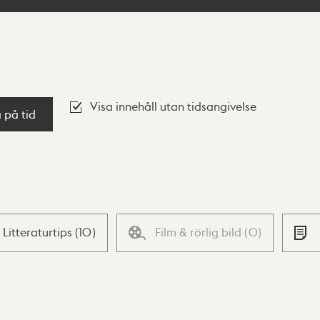
Visa innehåll utan tidsangivelse
a på tid
Litteraturtips
(
10
)
Film & rörlig bild
(
0
)