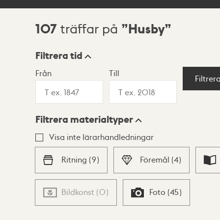
107
Husby
träffar på
Sökresultat
Filtrera tid
Från
Till
Visningsläge
Filtrer
Filtrera materialtyper
Lista
Karta
Visa inte lärarhandledningar
Ritning
(
9
)
Föremål
(
4
)
Bildkonst
(
0
)
Foto
(
45
)