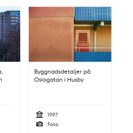
.
Byggnadsdetaljer på
h
Oslogatan i Husby
nden,
1997
Tid
Foto
Typ