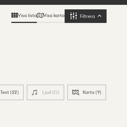
Visa karta
Visa lista
Filtrera
Filtrera
Text
(
22
)
Ljud
(
0
)
Karta
(
9
)