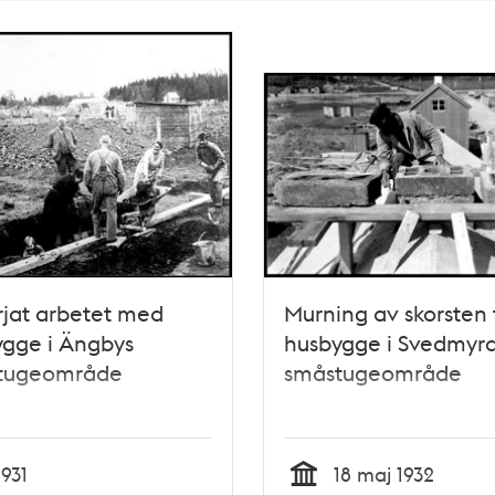
jat arbetet med
Murning av skorsten t
ygge i Ängbys
husbygge i Svedmyr
tugeområde
småstugeområde
1931
18 maj 1932