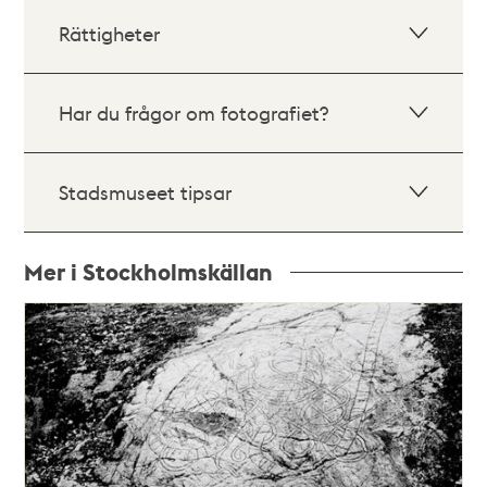
Rättigheter
Har du frågor om fotografiet?
Stadsmuseet tipsar
Mer i Stockholmskällan
Relaterade
poster
och
teman