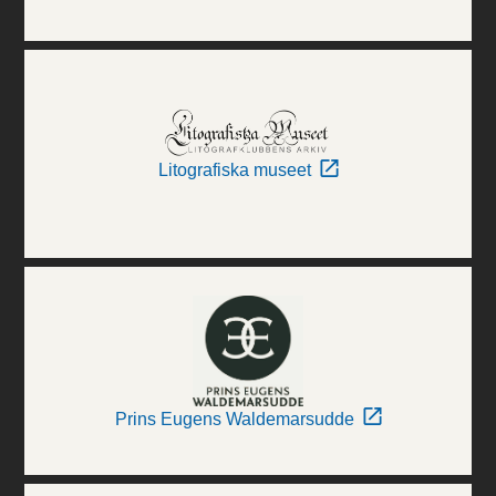
Litografiska museet
Prins Eugens Waldemarsudde