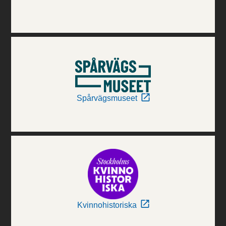
Spårvägsmuseet
Kvinnohistoriska