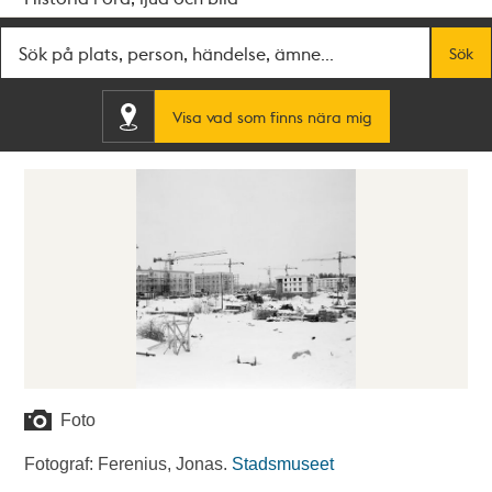
Fritextsök
Sök
Visa vad som finns nära mig
Foto
Fotograf: Ferenius, Jonas.
Stadsmuseet