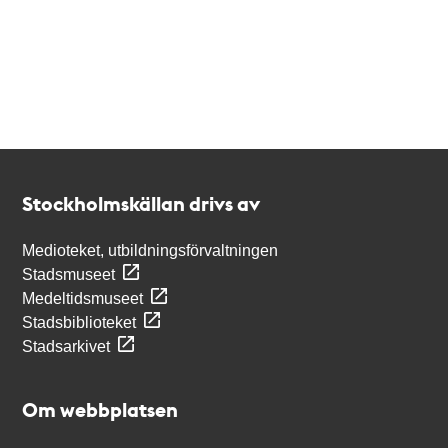
Kontakt
Stockholmskällan
Stockholmskällan drivs av
Medioteket, utbildningsförvaltningen
Stadsmuseet
Medeltidsmuseet
Stadsbiblioteket
Stadsarkivet
Om webbplatsen