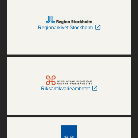
Regionarkivet Stockholm
Riksantikvarieämbetet