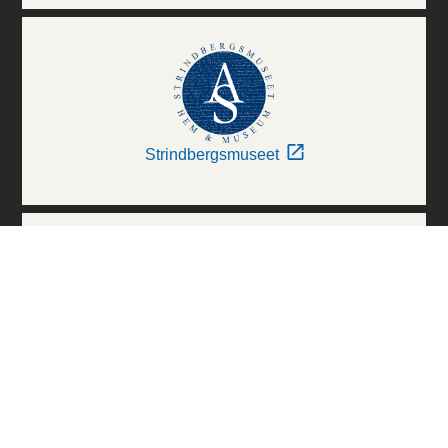
Strindbergsmuseet
Thielska Galleriet