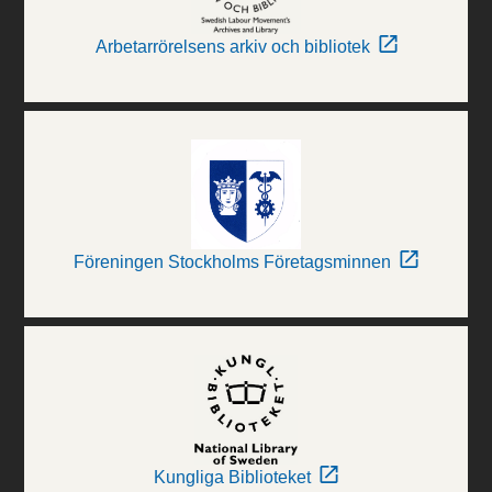
Arbetarrörelsens arkiv och bibliotek
Föreningen Stockholms Företagsminnen
Kungliga Biblioteket