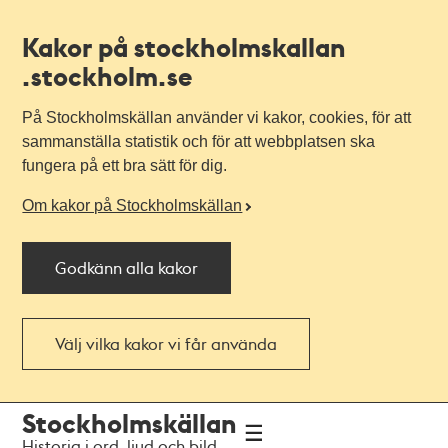
Kakor på stockholmskallan
.stockholm.se
På Stockholmskällan använder vi kakor, cookies, för att
sammanställa statistik och för att webbplatsen ska
fungera på ett bra sätt för dig.
Om kakor på Stockholmskällan
Godkänn alla kakor
Välj vilka kakor vi får använda
Till
Till
Stockholmskällan
navigationen
huvudinnehållet
Historia i ord, ljud och bild