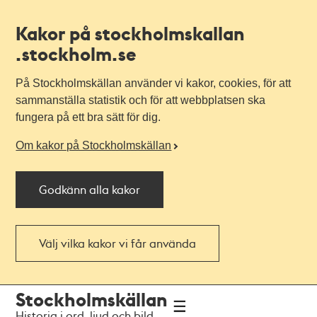
Kakor på stockholmskallan
.stockholm.se
På Stockholmskällan använder vi kakor, cookies, för att
sammanställa statistik och för att webbplatsen ska
fungera på ett bra sätt för dig.
Om kakor på Stockholmskällan
Godkänn alla kakor
Välj vilka kakor vi får använda
Till
Till
Stockholmskällan
navigationen
huvudinnehållet
Historia i ord, ljud och bild