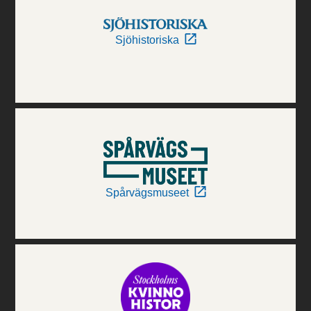
Sjöhistoriska
Spårvägsmuseet