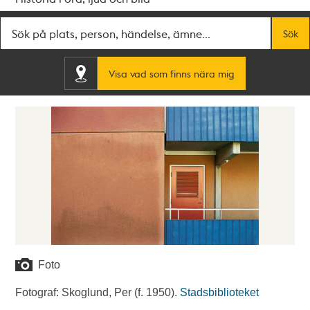
Fritextsök
Sök
Visa vad som finns nära mig
Foto
Fotograf: Skoglund, Per (f. 1950).
Stadsbiblioteket