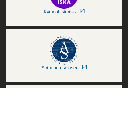
Kvinnohistoriska
Strindbergsmuseet
Thielska Galleriet