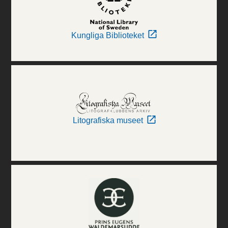
Kungliga Biblioteket
Litografiska museet