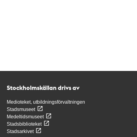
Kontakt
Stockholmskällan
Stockholmskällan drivs av
Medioteket, utbildningsförvaltningen
Stadsmuseet
Medeltidsmuseet
Stadsbiblioteket
Stadsarkivet