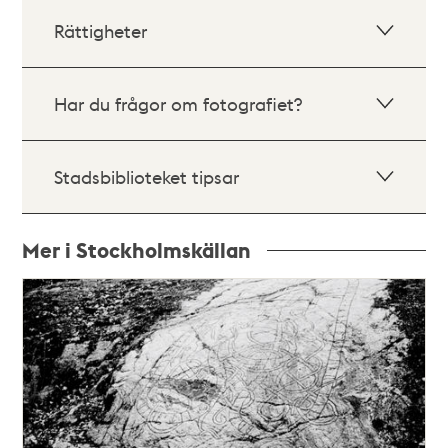
Rättigheter
Har du frågor om fotografiet?
Stadsbiblioteket tipsar
Mer i Stockholmskällan
Relaterade
poster
och
teman