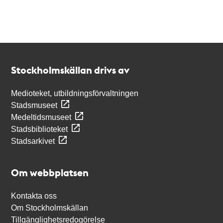
Kontakt
Stockholmskällan
Stockholmskällan drivs av
Medioteket, utbildningsförvaltningen
Stadsmuseet
Medeltidsmuseet
Stadsbiblioteket
Stadsarkivet
Om webbplatsen
Kontakta oss
Om Stockholmskällan
Tillgänglighetsredogörelse