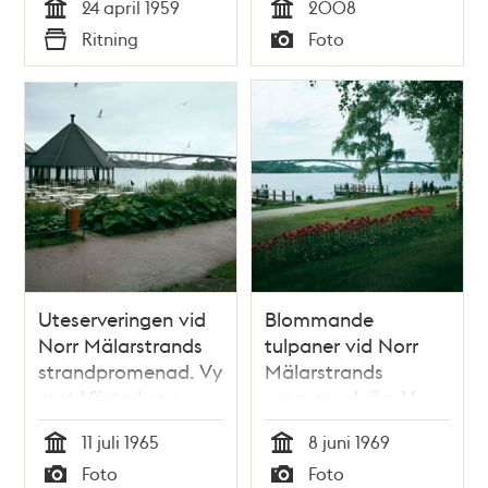
24 april 1959
2008
Östberga.
Tid
Tid
Ritning
Foto
Typ
Typ
Uteserveringen vid
Blommande
Norr Mälarstrands
tulpaner vid Norr
strandpromenad. Vy
Mälarstrands
mot Västerbron
promenadväg. Vy
mot Västerbron
11 juli 1965
8 juni 1969
Tid
Tid
Foto
Foto