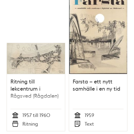
Ritning till
Farsta – ett nytt
lekcentrum i
samhälle i en ny tid
Rågsved (Rågdalen)
1957 till 1960
1959
Tid
Tid
Ritning
Text
Typ
Typ