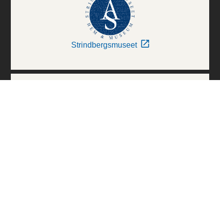
Strindbergsmuseet
Thielska Galleriet