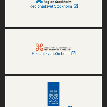
Regionarkivet Stockholm
Riksantikvarieämbetet