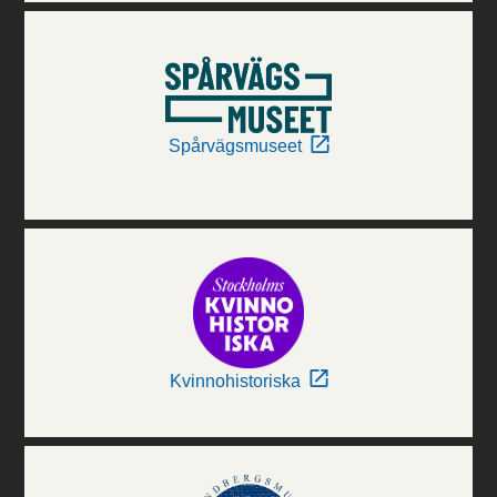
Spårvägsmuseet
Kvinnohistoriska