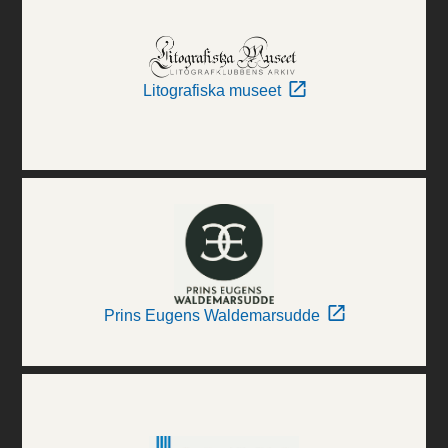
Litografiska museet
Prins Eugens Waldemarsudde