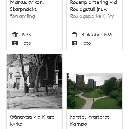
Markuskyrkan,
Rosenplantering vid
Skarpnäcks
Roslagstull (nuv.
församling
Roslagsparken). Vy
åt nordväst
1998
4 oktober 1969
Tid
Tid
Foto
Foto
Typ
Typ
Gångväg vid Klara
Farsta, kvarteret
kyrka
Kampö