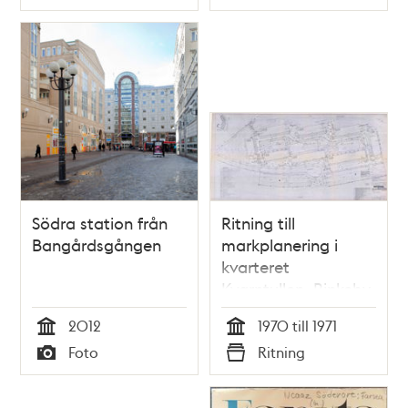
Typ
Typ
Södra station från
Ritning till
Bangårdsgången
markplanering i
kvarteret
Kvarntullen, Rinkeby
2012
1970 till 1971
Tid
Tid
Foto
Ritning
Typ
Typ