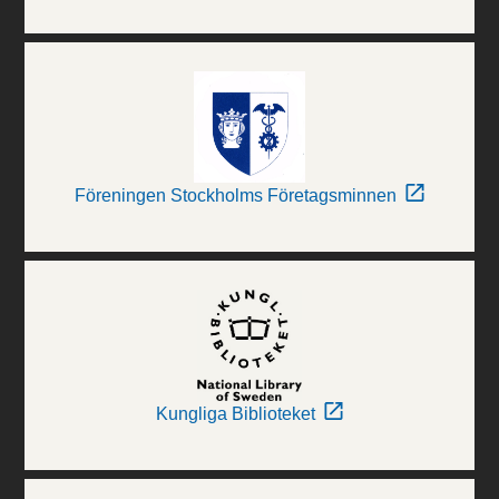
Föreningen Stockholms Företagsminnen
Kungliga Biblioteket