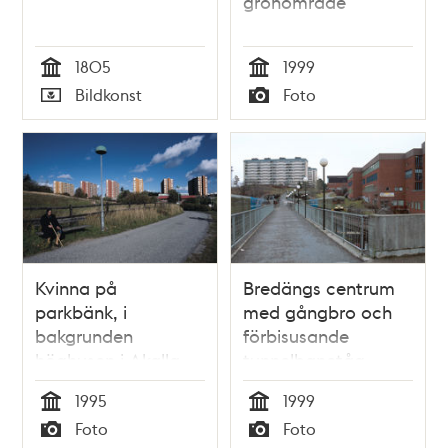
grönområde
1805
1999
Tid
Tid
Bildkonst
Foto
Typ
Typ
Kvinna på
Bredängs centrum
parkbänk, i
med gångbro och
bakgrunden
förbisusande
höghusen i Akalla.
tunnelbanetåg
1995
1999
Tid
Tid
Foto
Foto