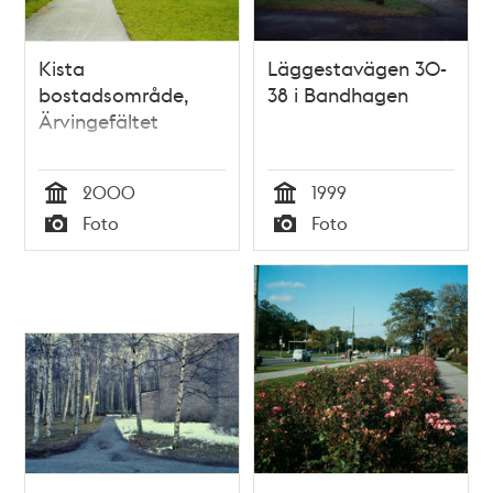
Kista
Läggestavägen 30-
bostadsområde,
38 i Bandhagen
Ärvingefältet
2000
1999
Tid
Tid
Foto
Foto
Typ
Typ