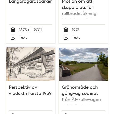
Långbrogårdsparken
Motion om att
skapa plats för
rullbrädesåkning
(skateboard) i
Stockholm
1675 till 2011
1978
Tid
Tid
Text
Text
Typ
Typ
Perspektiv av
Grönområde och
viadukt i Farsta 1959
gångväg söderut
från Älvkällevägen
vid Valla över
Årstafältet mot