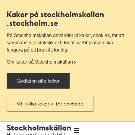
Kakor på stockholmskallan
.stockholm.se
På Stockholmskällan använder vi kakor, cookies, för att
sammanställa statistik och för att webbplatsen ska
fungera på ett bra sätt för dig.
Om kakor på Stockholmskällan
Godkänn alla kakor
Välj vilka kakor vi får använda
Till
Till
Stockholmskällan
navigationen
huvudinnehållet
Historia i ord, ljud och bild