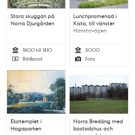
Stora skuggan på
Lunchpromenad i
Norra Djurgården
Kista, till vänster
Hanstavägen
1800 till 1810
2000
Tid
Tid
Bildkonst
Foto
Typ
Typ
Ekotemplet i
Norra Bredäng med
Hagaparken
bostadshus och