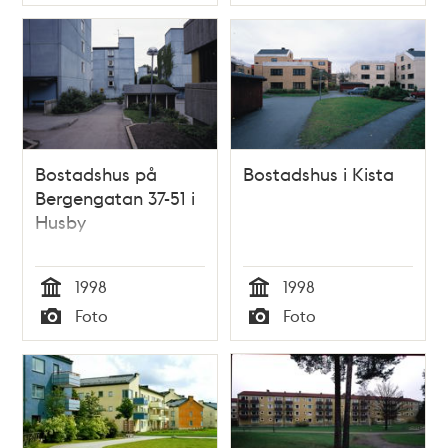
Typ
Typ
Bostadshus på
Bostadshus i Kista
Bergengatan 37-51 i
Husby
1998
1998
Tid
Tid
Foto
Foto
Typ
Typ