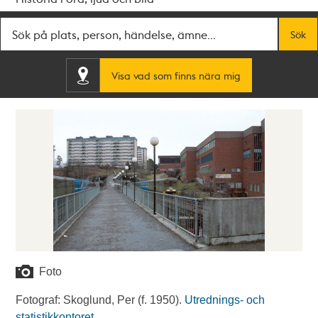
Fritextsök
Sök
Visa vad som finns nära mig
Foto
Fotograf: Skoglund, Per (f. 1950).
Utrednings- och
statistikkontoret