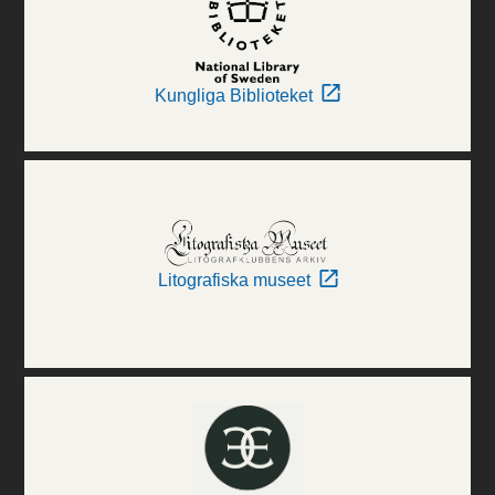
Kungliga Biblioteket
Litografiska museet