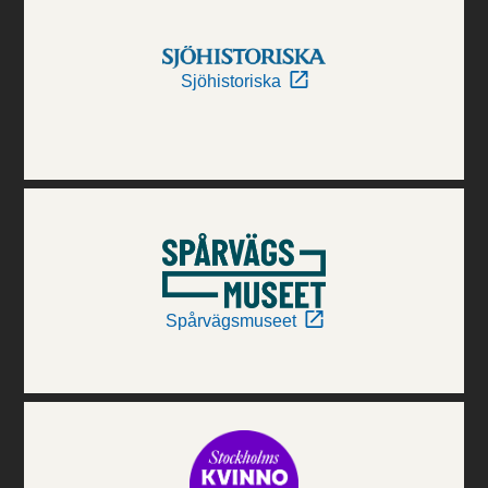
Sjöhistoriska
Spårvägsmuseet