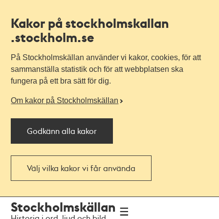
Kakor på stockholmskallan
.stockholm.se
På Stockholmskällan använder vi kakor, cookies, för att
sammanställa statistik och för att webbplatsen ska
fungera på ett bra sätt för dig.
Om kakor på Stockholmskällan
Godkänn alla kakor
Välj vilka kakor vi får använda
Till
Till
Stockholmskällan
navigationen
huvudinnehållet
Historia i ord, ljud och bild