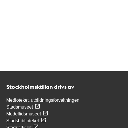
Kontakt
Stockholmskällan
Stockholmskällan drivs av
Medioteket, utbildningsförvaltningen
Stadsmuseet
Medeltidsmuseet
Stadsbiblioteket
Stadsarkivet