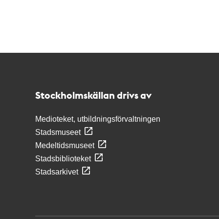
Kontakt
Stockholmskällan
Stockholmskällan drivs av
Medioteket, utbildningsförvaltningen
Stadsmuseet
Medeltidsmuseet
Stadsbiblioteket
Stadsarkivet