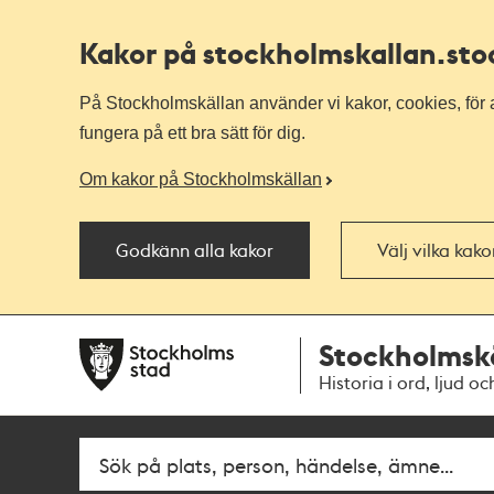
Kakor på stockholmskallan
.st
På Stockholmskällan använder vi kakor, cookies, för a
fungera på ett bra sätt för dig.
Om kakor på Stockholmskällan
Godkänn alla kakor
Välj vilka kak
Till
Till
Stockholmsk
navigationen
huvudinnehållet
Historia i ord, ljud oc
Fritextsök