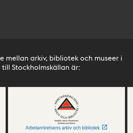
 mellan arkiv, bibliotek och museer i
till Stockholmskällan är:
Arbetarrörelsens arkiv och bibliotek