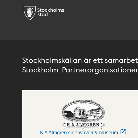
Stockholmskällan är ett samarbete
Stockholm. Partnerorganisationer 
K A Almgren sidenväveri & museum