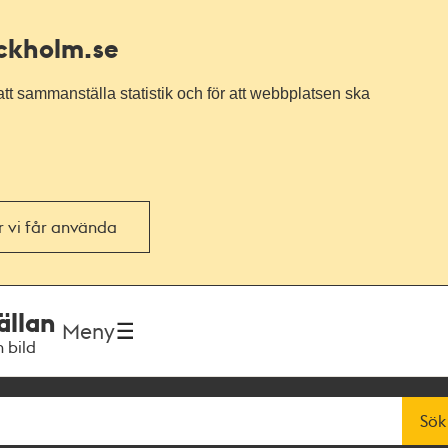
ockholm.se
tt sammanställa statistik och för att webbplatsen ska
or vi får använda
ällan
Meny
h bild
Sök