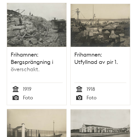
Frihamnen:
Frihamnen:
Bergsprängning i
Utfyllnad av pir 1.
överschakt.
1919
1918
Tid
Tid
Foto
Foto
Typ
Typ