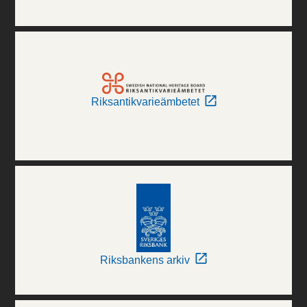
Riksantikvarieämbetet
Riksbankens arkiv