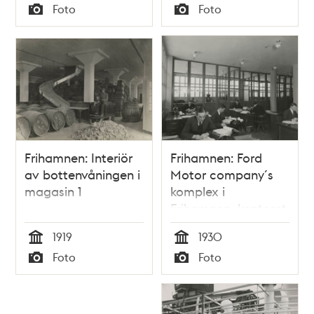
Tid
Tid
Foto
Foto
Typ
Typ
Frihamnen: Interiör
Frihamnen: Ford
av bottenvåningen i
Motor company´s
magasin 1
komplex i
Frihamnen, kontoret
1919
1930
Tid
Tid
Foto
Foto
Typ
Typ