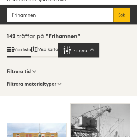
Sök
Fritextsök
Sök
Sökresultat
142
träffar på
Frihamnen
Visa karta
Visa lista
Filtrera
Filtrera
Filtrera tid
Filtrera materialtyper
Visningsläge
Totalt
142
träffar
Lista
Karta