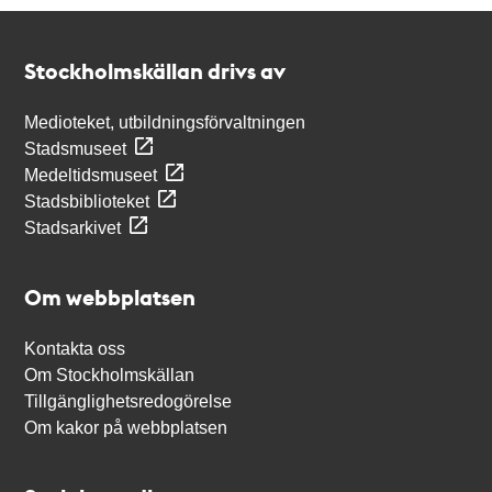
Kontakt
Stockholmskällan
Stockholmskällan drivs av
Medioteket, utbildningsförvaltningen
Stadsmuseet
Medeltidsmuseet
Stadsbiblioteket
Stadsarkivet
Om webbplatsen
Kontakta oss
Om Stockholmskällan
Tillgänglighetsredogörelse
Om kakor på webbplatsen