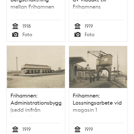
mellan Frihamnen
Frihamnens
och Lindarängen.
bangård.
Lokomotivkranar i
1918
1919
arbete.
Tid
Tid
Foto
Foto
Typ
Typ
Frihamnen:
Frihamnen:
Administrationsbyggnaden
Lossningsarbete vid
(sedd inifrån
magasin 1
hamnen)
1919
1919