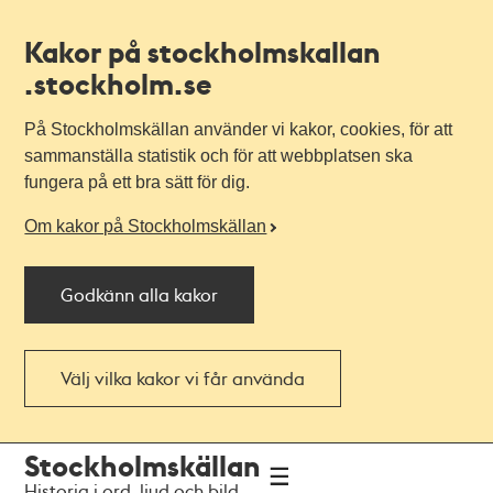
Kakor på stockholmskallan
.stockholm.se
På Stockholmskällan använder vi kakor, cookies, för att
sammanställa statistik och för att webbplatsen ska
fungera på ett bra sätt för dig.
Om kakor på Stockholmskällan
Godkänn alla kakor
Välj vilka kakor vi får använda
Till
Till
Stockholmskällan
navigationen
huvudinnehållet
Historia i ord, ljud och bild