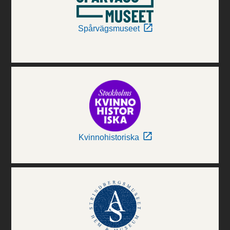
Spårvägsmuseet
Kvinnohistoriska