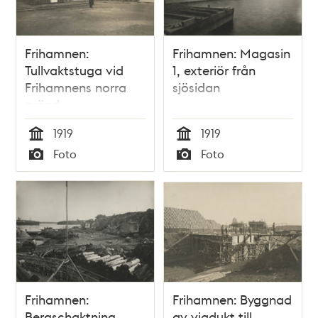
Frihamnen:
Frihamnen: Magasin
Tullvaktstuga vid
1, exteriör från
Frihamnens norra
sjösidan
gränd
1919
1919
Tid
Tid
Foto
Foto
Typ
Typ
Frihamnen:
Frihamnen: Byggnad
Bergschaktning
av viadukt till