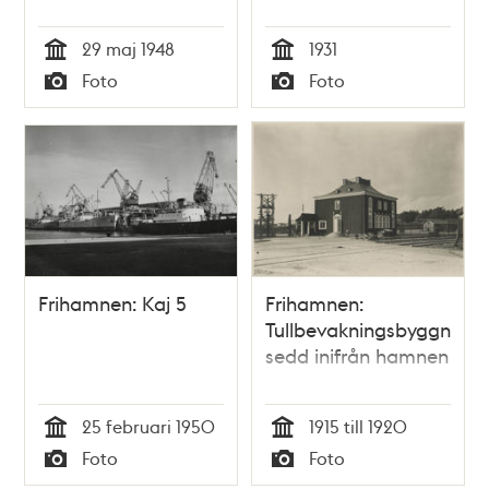
29 maj 1948
1931
Tid
Tid
Foto
Foto
Typ
Typ
Frihamnen: Kaj 5
Frihamnen:
Tullbevakningsbyggnade
sedd inifrån hamnen
25 februari 1950
1915 till 1920
Tid
Tid
Foto
Foto
Typ
Typ