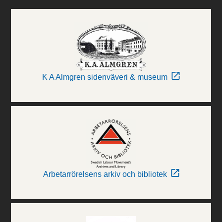
K A Almgren sidenväveri & museum
Arbetarrörelsens arkiv och bibliotek