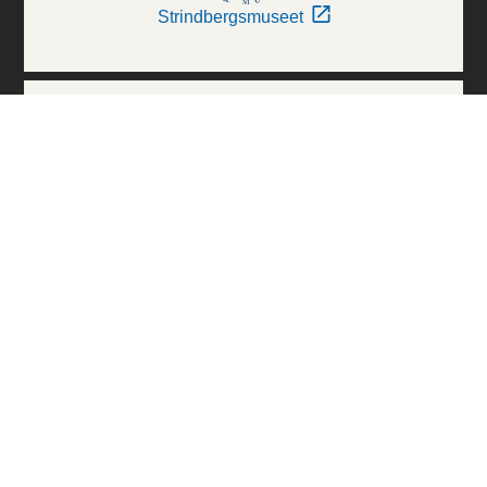
Strindbergsmuseet
Thielska Galleriet
Världskulturmuseerna