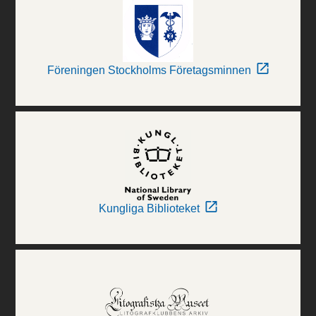
Föreningen Stockholms Företagsminnen
Kungliga Biblioteket