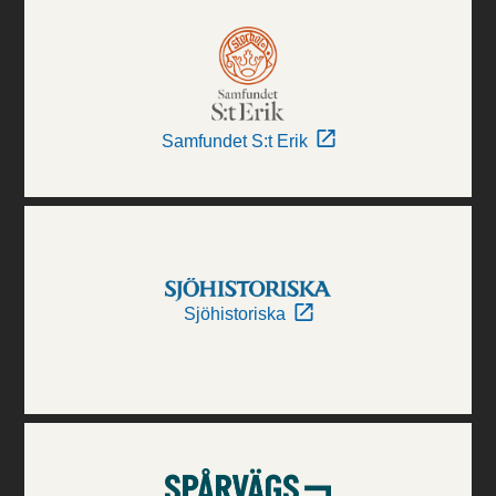
Samfundet S:t Erik
Sjöhistoriska