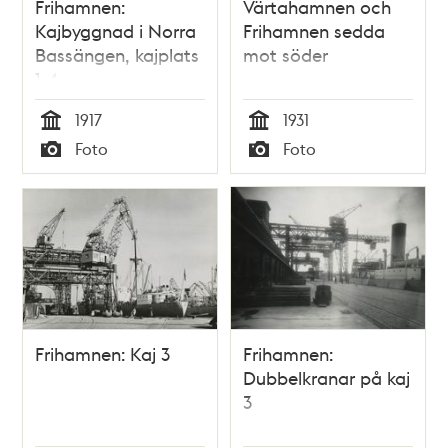
Frihamnen:
Värtahamnen och
Kajbyggnad i Norra
Frihamnen sedda
Bassängen, kajplats
mot söder
1-4
1917
1931
Tid
Tid
Foto
Foto
Typ
Typ
Frihamnen: Kaj 3
Frihamnen:
Dubbelkranar på kaj
3