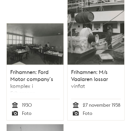
Frihamnen: Ford
Frihamnen: M/s
Motor company´s
Vaalaren lossar
komplex i
vinfat
Frihamnen,
lunchrummet
1930
27 november 1938
Tid
Tid
Foto
Foto
Typ
Typ