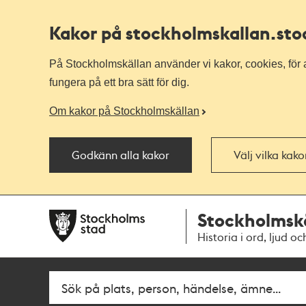
Kakor på stockholmskallan
.st
På Stockholmskällan använder vi kakor, cookies, för a
fungera på ett bra sätt för dig.
Om kakor på Stockholmskällan
Godkänn alla kakor
Välj vilka kak
Till
Till
Stockholmsk
navigationen
huvudinnehållet
Historia i ord, ljud oc
Fritextsök