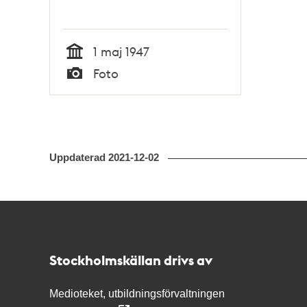
1 maj 1947
Tid
Foto
Typ
Uppdaterad
2021-12-02
Kontakt
Stockholmskällan
Stockholmskällan drivs av
Medioteket, utbildningsförvaltningen