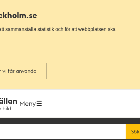
ockholm.se
tt sammanställa statistik och för att webbplatsen ska
or vi får använda
ällan
Meny
h bild
Sök