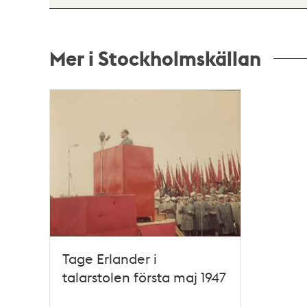
Mer i Stockholmskällan
Relaterade
poster
och
teman
Tage Erlander i
talarstolen första maj 1947