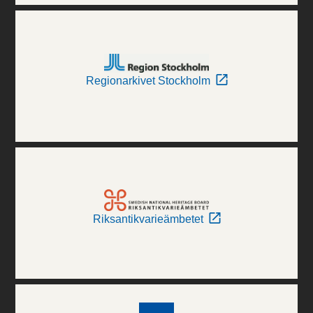
Regionarkivet Stockholm
Riksantikvarieämbetet