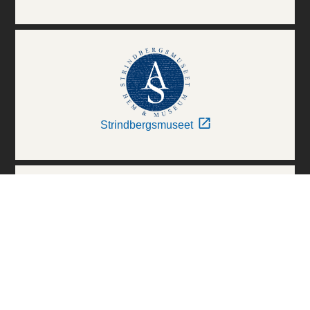
Strindbergsmuseet
Thielska Galleriet