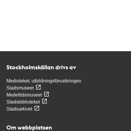
Kontakt
Stockholmskällan
Stockholmskällan drivs av
Medioteket, utbildningsförvaltningen
Stadsmuseet
Medeltidsmuseet
Stadsbiblioteket
Stadsarkivet
Om webbplatsen