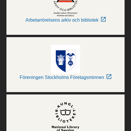
Arbetarrörelsens arkiv och bibliotek
Föreningen Stockholms Företagsminnen