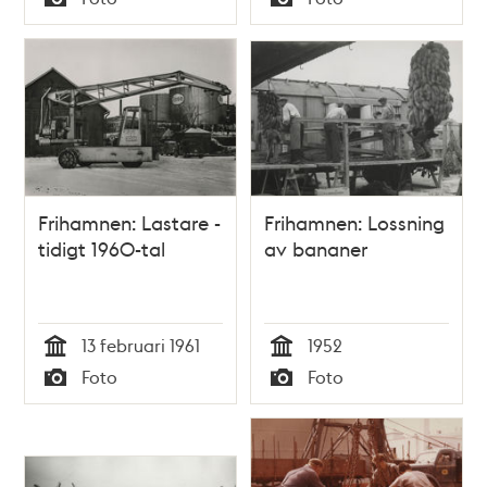
Typ
Typ
Frihamnen: Lastare -
Frihamnen: Lossning
tidigt 1960-tal
av bananer
13 februari 1961
1952
Tid
Tid
Foto
Foto
Typ
Typ