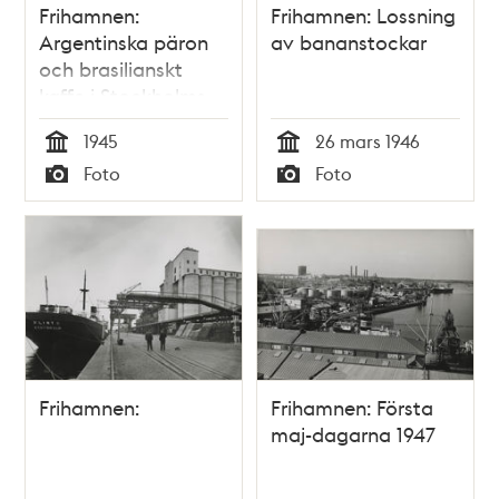
Frihamnen:
Frihamnen: Lossning
Argentinska päron
av bananstockar
och brasilianskt
kaffe i Stockholms
Frihamns lager
1945
26 mars 1946
Tid
Tid
Foto
Foto
Typ
Typ
Frihamnen:
Frihamnen: Första
maj-dagarna 1947