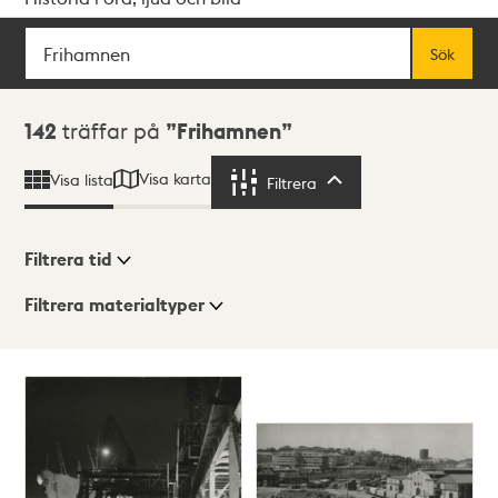
Sök
Fritextsök
Sök
Sökresultat
142
träffar på
Frihamnen
Visa karta
Visa lista
Filtrera
Filtrera
Filtrera tid
Filtrera materialtyper
Visningsläge
Totalt
142
träffar
Lista
Karta