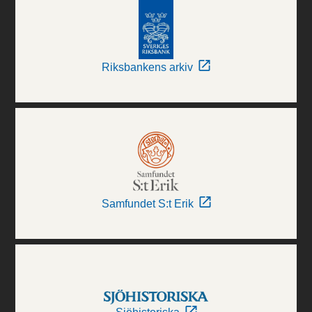
Riksbankens arkiv
Samfundet S:t Erik