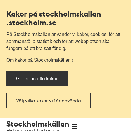
Kakor på stockholmskallan
.stockholm.se
På Stockholmskällan använder vi kakor, cookies, för att
sammanställa statistik och för att webbplatsen ska
fungera på ett bra sätt för dig.
Om kakor på Stockholmskällan
Godkänn alla kakor
Välj vilka kakor vi får använda
Till
Till
Stockholmskällan
navigationen
huvudinnehållet
Historia i ord, ljud och bild