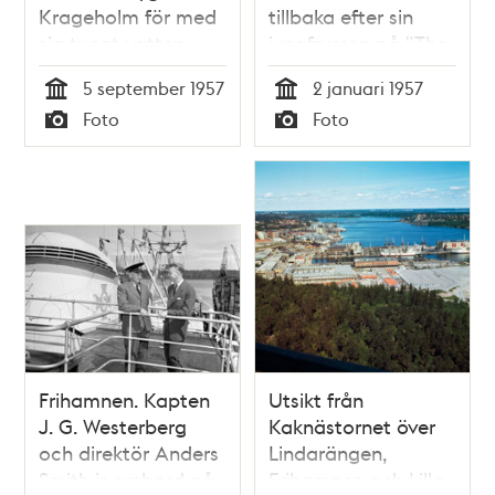
Krageholm för med
tillbaka efter sin
sig tungt vatten
jungfruresa på "The
från USA som ska
Swedish Chicago
5 september 1957
2 januari 1957
förvaras i Frihamnen
Line"
Tid
Tid
Foto
Foto
tills atomkraftverket
Typ
Typ
i Ågesta är byggt
Frihamnen. Kapten
Utsikt från
J. G. Westerberg
Kaknästornet över
och direktör Anders
Lindarängen,
Smith jr ombord på
Frihamnen och Lilla