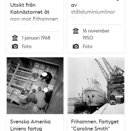
Utsikt från
av
Kaknästornet åt
stålaluminiumlinor
norr mot Frihamnen
från Svenska
och Lilla Värtan
Metallverken
16 november
Tid
1 januari 1968
1950
Tid
Foto
Foto
Typ
Typ
Svenska Amerika
Frihamnen. Fartyget
Liniens fartyg
"Caroline Smith"