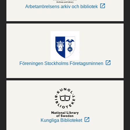
Arbetarrörelsens arkiv och bibliotek
Föreningen Stockholms Företagsminnen
Kungliga Biblioteket