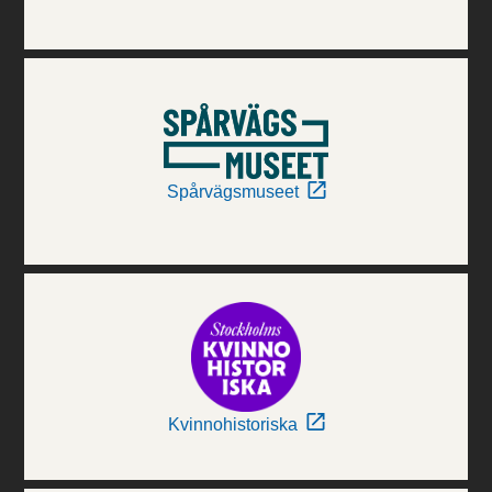
Spårvägsmuseet
Kvinnohistoriska