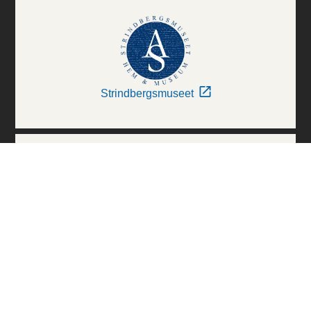
Strindbergsmuseet
Thielska Galleriet