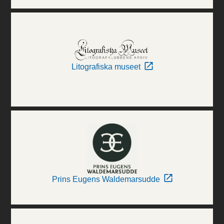
Litografiska museet
Prins Eugens Waldemarsudde