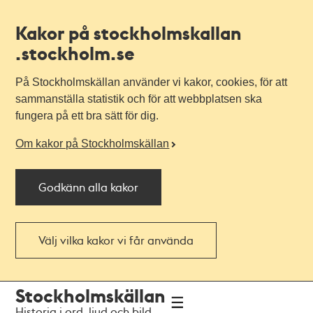
Kakor på stockholmskallan
.stockholm.se
På Stockholmskällan använder vi kakor, cookies, för att
sammanställa statistik och för att webbplatsen ska
fungera på ett bra sätt för dig.
Om kakor på Stockholmskällan
Godkänn alla kakor
Välj vilka kakor vi får använda
Till
Till
Stockholmskällan
navigationen
huvudinnehållet
Historia i ord, ljud och bild