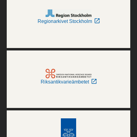
Regionarkivet Stockholm
Riksantikvarieämbetet