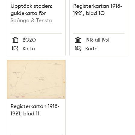
Upptäck staden:
Registerkartan 1918-
guidekarta för
1921, blad 10
Spånga & Tensta
2020
1918 till 1931
Tid
Tid
Karta
Karta
Typ
Typ
Registerkartan 1918-
1921, blad 11