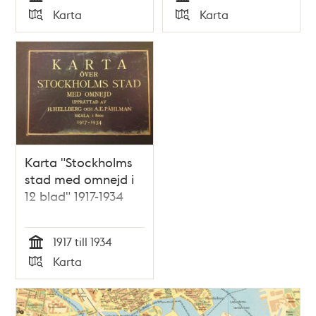
Tid
Tid
Karta
Karta
Typ
Typ
Karta "Stockholms
stad med omnejd i
12 blad" 1917-1934
1917 till 1934
Tid
Karta
Typ