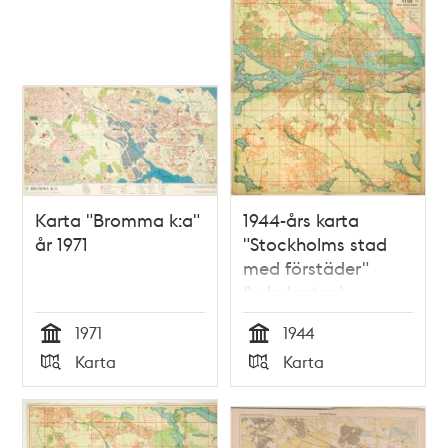
Karta "Bromma k:a"
1944-års karta
år 1971
"Stockholms stad
med förstäder"
(hela kartan)
1971
1944
Tid
Tid
Karta
Karta
Typ
Typ