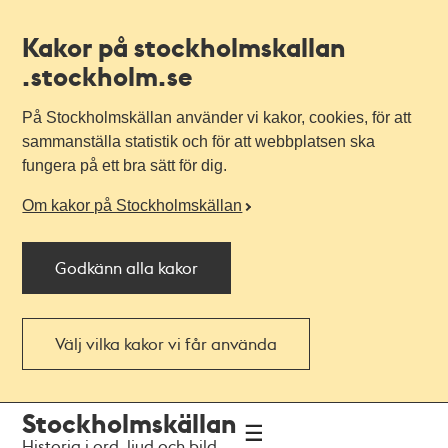
Kakor på stockholmskallan
.stockholm.se
På Stockholmskällan använder vi kakor, cookies, för att
sammanställa statistik och för att webbplatsen ska
fungera på ett bra sätt för dig.
Om kakor på Stockholmskällan
Godkänn alla kakor
Välj vilka kakor vi får använda
Till
Till
Stockholmskällan
navigationen
huvudinnehållet
Historia i ord, ljud och bild