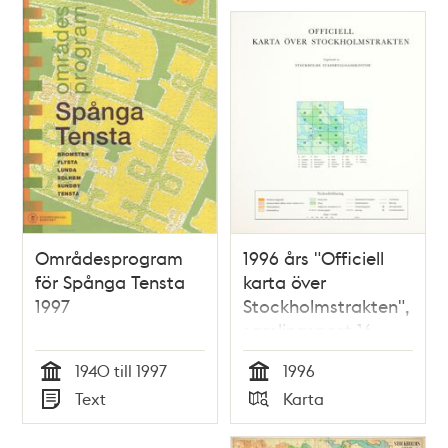
Områdesprogram
1996 års "Officiell
för Spånga Tensta
karta över
1997
Stockholmstrakten",
samlingspost 16
blad
1940 till 1997
1996
Tid
Tid
Text
Karta
Typ
Typ