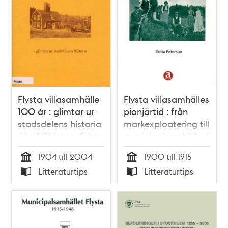
Flysta villasamhälle
Flysta villasamhälles
100 år : glimtar ur
pionjärtid : från
stadsdelens historia
markexploatering till
/ Leif Ohlsson, Britta
municipalsamhälle /
Peterson
Britta Peterson
1904 till 2004
1900 till 1915
Tid
Tid
Litteraturtips
Litteraturtips
Typ
Typ