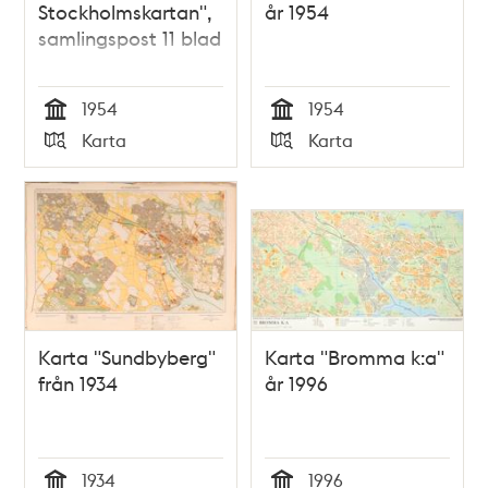
Stockholmskartan",
år 1954
samlingspost 11 blad
1954
1954
Tid
Tid
Karta
Karta
Typ
Typ
Karta "Sundbyberg"
Karta "Bromma k:a"
från 1934
år 1996
1934
1996