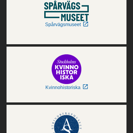
Spårvägsmuseet
Kvinnohistoriska