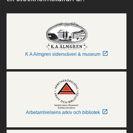
K A Almgren sidenväveri & museum
Arbetarrörelsens arkiv och bibliotek