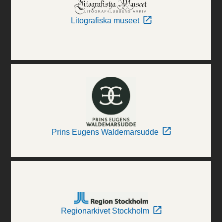
Litografiska museet
Prins Eugens Waldemarsudde
Regionarkivet Stockholm