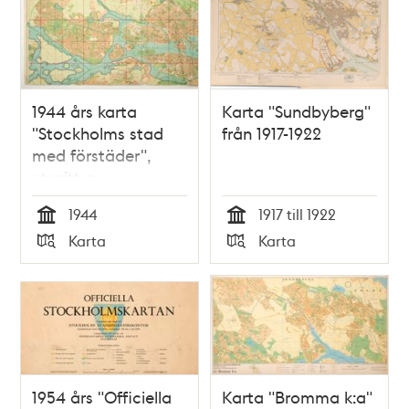
1944 års karta
Karta "Sundbyberg"
"Stockholms stad
från 1917-1922
med förstäder",
utsnitt a
1944
1917 till 1922
Tid
Tid
Karta
Karta
Typ
Typ
1954 års "Officiella
Karta "Bromma k:a"