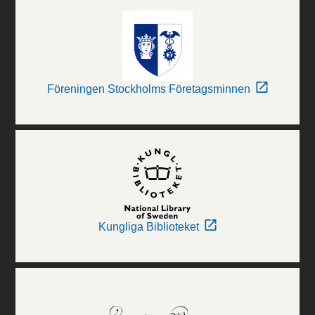
Föreningen Stockholms Företagsminnen
Kungliga Biblioteket