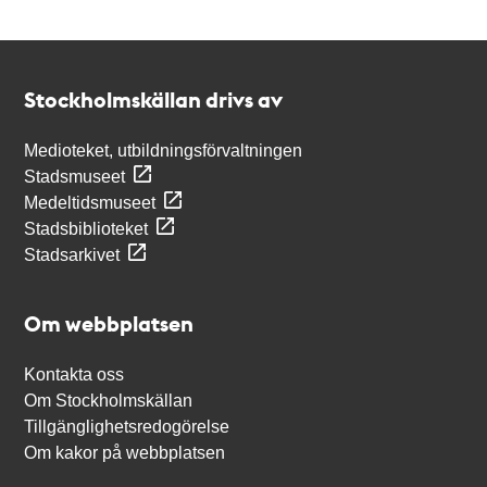
Kontakt
Stockholmskällan
Stockholmskällan drivs av
Medioteket, utbildningsförvaltningen
Stadsmuseet
Medeltidsmuseet
Stadsbiblioteket
Stadsarkivet
Om webbplatsen
Kontakta oss
Om Stockholmskällan
Tillgänglighetsredogörelse
Om kakor på webbplatsen