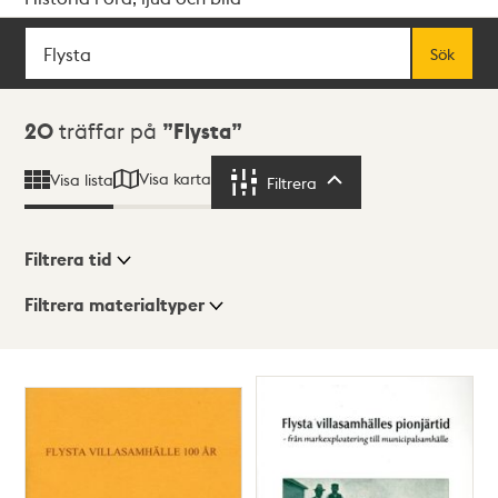
Sök
Fritextsök
Sök
Sökresultat
20
träffar på
Flysta
Visa karta
Visa lista
Filtrera
Filtrera
Filtrera tid
Filtrera materialtyper
Visningsläge
Totalt
20
träffar
Lista
Karta