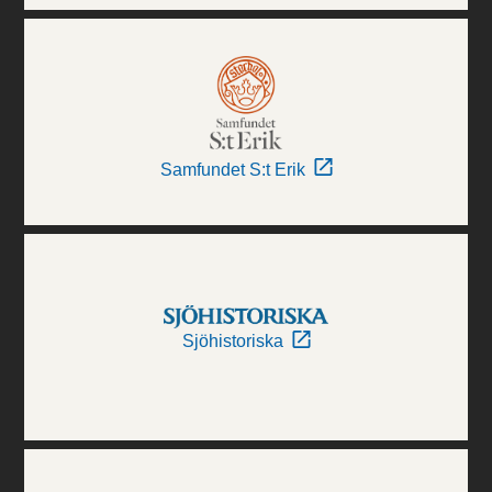
Samfundet S:t Erik
Sjöhistoriska