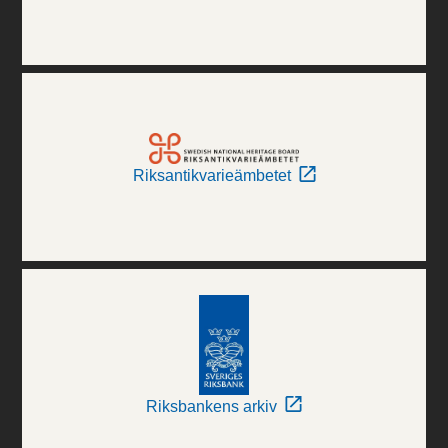
Riksantikvarieämbetet
Riksbankens arkiv