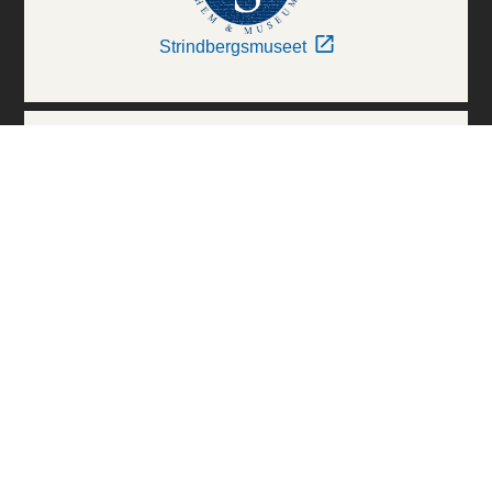
Strindbergsmuseet
Thielska Galleriet
Världskulturmuseerna