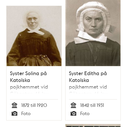
Syster Solina på
Syster Editha på
Katolska
Katolska
pojkhemmet vid
pojkhemmet vid
Götgatan 46 (nu
Götgatan 46 (nu
58A)
58A)
1872 till 1920
1842 till 1931
Tid
Tid
Foto
Foto
Typ
Typ