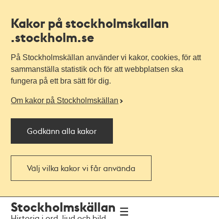
Kakor på stockholmskallan
.stockholm.se
På Stockholmskällan använder vi kakor, cookies, för att
sammanställa statistik och för att webbplatsen ska
fungera på ett bra sätt för dig.
Om kakor på Stockholmskällan
Godkänn alla kakor
Välj vilka kakor vi får använda
Till
Till
Stockholmskällan
navigationen
huvudinnehållet
Historia i ord, ljud och bild