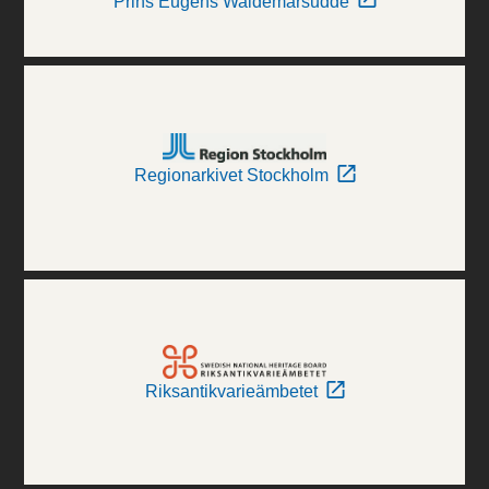
Prins Eugens Waldemarsudde
Regionarkivet Stockholm
Riksantikvarieämbetet