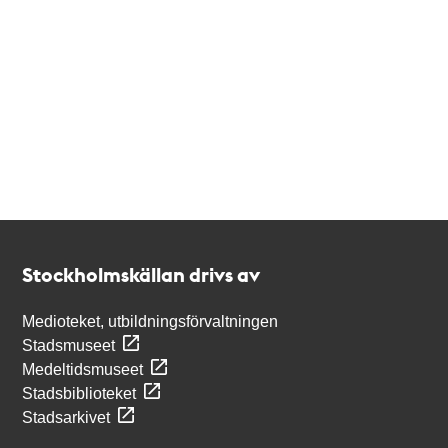
Kontakt
Stockholmskällan
Stockholmskällan drivs av
Medioteket, utbildningsförvaltningen
Stadsmuseet
Medeltidsmuseet
Stadsbiblioteket
Stadsarkivet