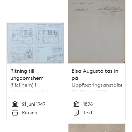
Ritning till
Elsa Augusta tas in
ungdomshem
på
(flickhem) i
Uppfostringsanstalten
Hökarängen från
för flickor 1898
1949
21 juni 1949
1898
Tid
Tid
Ritning
Text
Typ
Typ