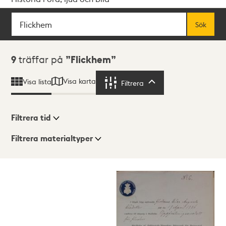
Sök
Fritextsök
Sök
Sökresultat
9
träffar på
Flickhem
Visa karta
Visa lista
Filtrera
Filtrera
Filtrera tid
Filtrera materialtyper
Visningsläge
Totalt
9
träffar
Lista
Karta