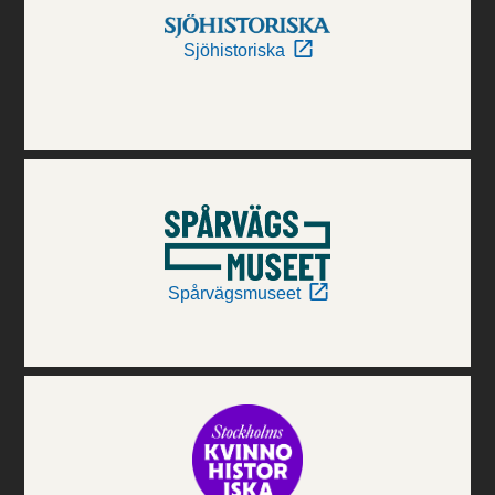
Sjöhistoriska
Spårvägsmuseet