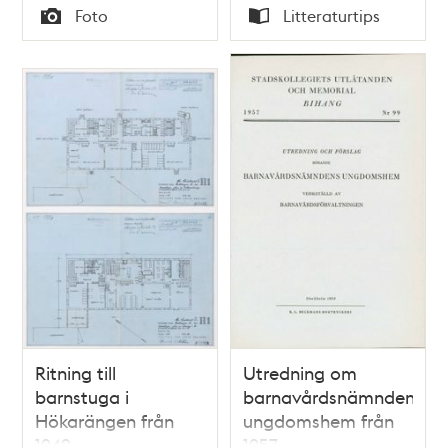
Tid
Tid
Foto
Litteraturtips
Typ
Typ
Ritning till
Utredning om
barnstuga i
barnavårdsnämndens
Hökarängen från
ungdomshem från
1949
1957