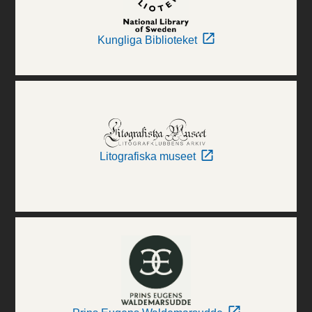
Kungliga Biblioteket
Litografiska museet