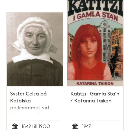
Syster Celsa på
Katitzi i Gamla Sta'n
Katolska
/ Katarina Taikon
pojkhemmet vid
Götgatan 46 (nu
58A)
1842 till 1900
1947