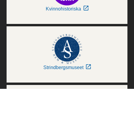
Kvinnohistoriska
Strindbergsmuseet
Thielska Galleriet