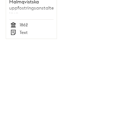
Malmqvistska
uppfostringsanstalten
1862
1862
Tid
Text
Typ