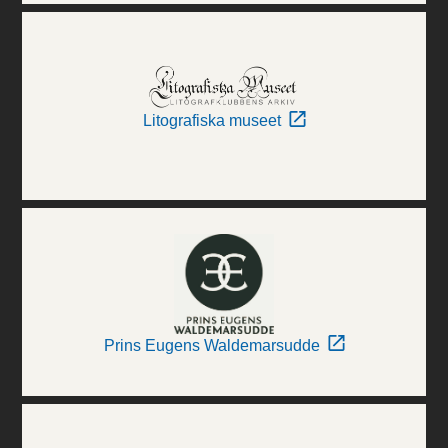
Litografiska museet
Prins Eugens Waldemarsudde