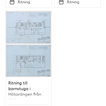
Tid
Tid
Ritning
Ritning
Typ
Typ
Ritning till
barnstuga i
Hökarängen från
1949