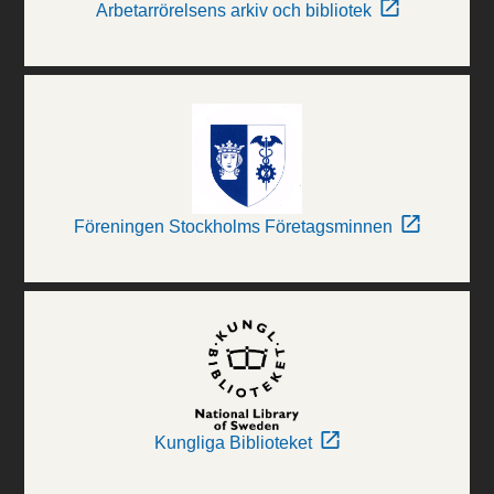
Arbetarrörelsens arkiv och bibliotek
Föreningen Stockholms Företagsminnen
Kungliga Biblioteket