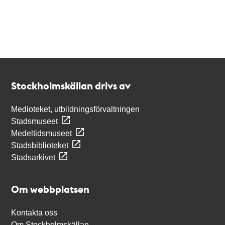
Kontakt
Stockholmskällan
Stockholmskällan drivs av
Medioteket, utbildningsförvaltningen
Stadsmuseet
Medeltidsmuseet
Stadsbiblioteket
Stadsarkivet
Om webbplatsen
Kontakta oss
Om Stockholmskällan