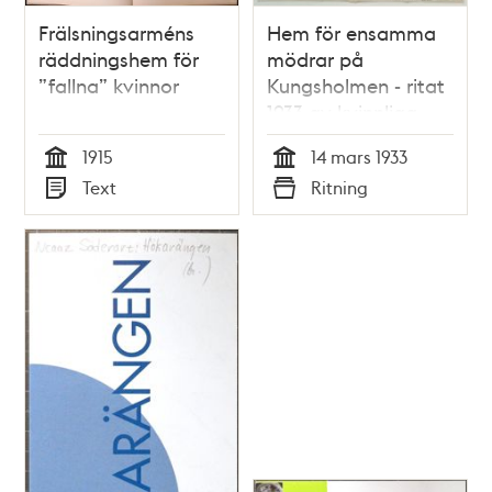
Frälsningsarméns
Hem för ensamma
räddningshem för
mödrar på
”fallna” kvinnor
Kungsholmen - ritat
1933 av kvinnliga
arkitektpionjärer
1915
14 mars 1933
Tid
Tid
Text
Ritning
Typ
Typ