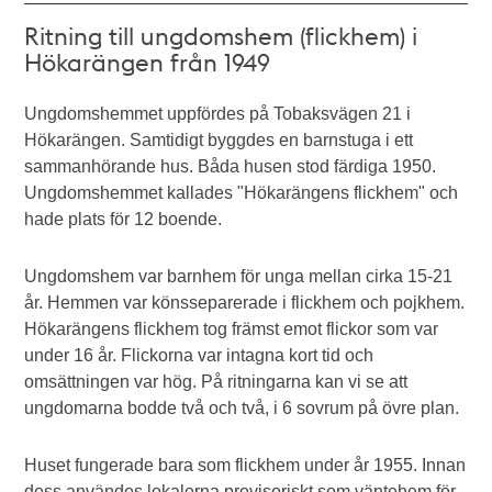
Ritning till ungdomshem (flickhem) i
Hökarängen från 1949
Ungdomshemmet uppfördes på Tobaksvägen 21 i
Hökarängen. Samtidigt byggdes en barnstuga i ett
sammanhörande hus. Båda husen stod färdiga 1950.
Ungdomshemmet kallades "Hökarängens flickhem" och
hade plats för 12 boende.
Ungdomshem var barnhem för unga mellan cirka 15-21
år. Hemmen var könsseparerade i flickhem och pojkhem.
Hökarängens flickhem tog främst emot flickor som var
under 16 år. Flickorna var intagna kort tid och
omsättningen var hög. På ritningarna kan vi se att
ungdomarna bodde två och två, i 6 sovrum på övre plan.
Huset fungerade bara som flickhem under år 1955. Innan
dess användes lokalerna provisoriskt som väntehem för