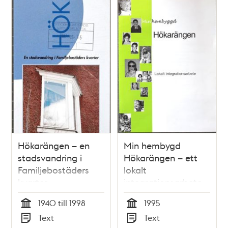
Hökarängen – en
Min hembygd
stadsvandring i
Hökarängen – ett
Familjebostäders
lokalt
kvarter
integrationsarbete
1940 till 1998
1995
Tid
Tid
Text
Text