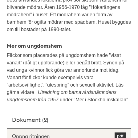
blivande mödrar. Åren 1956-1970 låg ”Hökarängens
mödrahem” i huset. Ett mödrahem var en form av
barnhem för ogifta mödrar med spädbarn. Huset byggdes
om till bostäder på 1990-talet.
Mer om ungdomshem
Flickor som placerades på ungdomshem hade ”visat
vanart” (dåligt uppförande) eller begått brott. Synen på
vad unga kvinnor fick göra var annorlunda mot idag.
Vanart för flickor kunde exempelvis vara
”arbetsovillighet”, ”utespring” och sexuell aktivitet. Läs
gärna vidare i
Utredning om barnavårdsnämndens
ungdomshem från 1957
under "Mer i Stockholmskällan".
Dokument (2)
Öppna ritningen