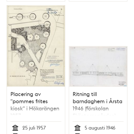
Typ
Typ
Placering av
Ritning till
"pommes frites
barndaghem i Årsta
kiosk" i Hökarängen
1946 (förskolan
1957
Sköntorpsgården)
25 juli 1957
5 augusti 1946