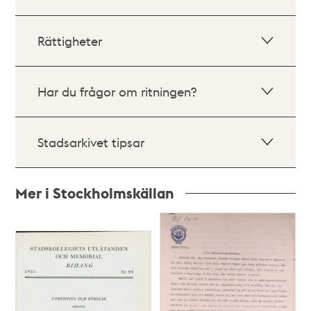
Rättigheter
Har du frågor om ritningen?
Stadsarkivet tipsar
Mer i Stockholmskällan
Relaterade
poster
och
teman