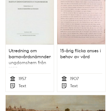
Utredning om
15-årig flicka anses i
barnavårdsnämndens
behov av vård
ungdomshem från
1957
1957
1907
Tid
Tid
Text
Text
Typ
Typ