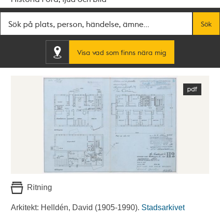
Fritextsök
Sök
Visa vad som finns nära mig
Ritning
Arkitekt: Helldén, David (1905-1990).
Stadsarkivet