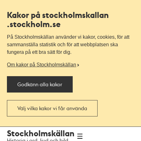
Kakor på stockholmskallan
.stockholm.se
På Stockholmskällan använder vi kakor, cookies, för att
sammanställa statistik och för att webbplatsen ska
fungera på ett bra sätt för dig.
Om kakor på Stockholmskällan
Godkänn alla kakor
Välj vilka kakor vi får använda
Till
Till
Stockholmskällan
navigationen
huvudinnehållet
Historia i ord, ljud och bild