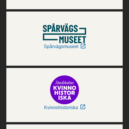
Spårvägsmuseet
Kvinnohistoriska