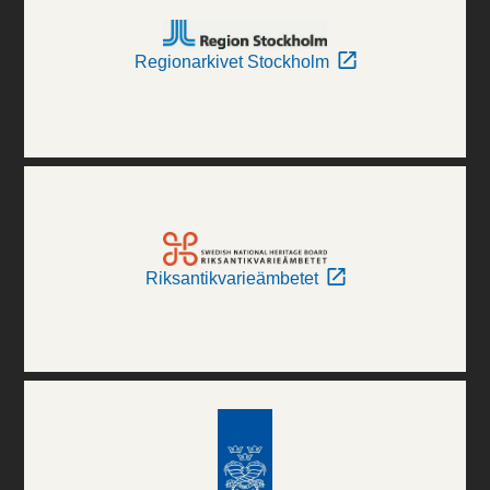
Regionarkivet Stockholm
Riksantikvarieämbetet