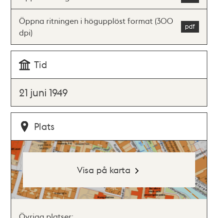
Öppna ritningen i högupplöst format (300
dpi)
Tid
21 juni 1949
Plats
Visa på karta
Övriga platser: