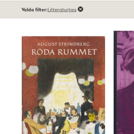
Totalt
Valda filter:
Litteraturtips
7
träffar