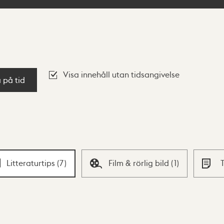
Visa innehåll utan tidsangivelse
a på tid
Litteraturtips
(
7
)
Film & rörlig bild
(
1
)