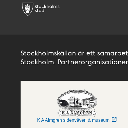
Stockholmskällan är ett samarbete
Stockholm. Partnerorganisationer 
K A Almgren sidenväveri & museum