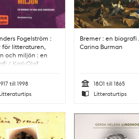
nders Fogelström :
Bremer : en biografi 
v för litteraturen,
Carina Burman
n och miljön : en
afi / Karl-Olof
rsson
1917 till 1998
1801 till 1865
Tid
Litteraturtips
Litteraturtips
Typ