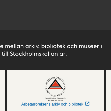
 mellan arkiv, bibliotek och museer i
till Stockholmskällan är:
Arbetarrörelsens arkiv och bibliotek