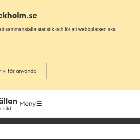
ockholm.se
tt sammanställa statistik och för att webbplatsen ska
or vi får använda
ällan
Meny
h bild