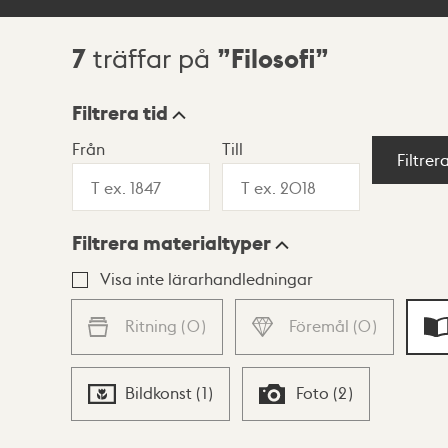
7
Filosofi
träffar på
Sökresultat
Filtrera tid
Från
Till
Visningsläge
Filtrer
Filtrera materialtyper
Lista
Karta
Visa inte lärarhandledningar
Ritning
(
0
)
Föremål
(
0
)
Bildkonst
(
1
)
Foto
(
2
)