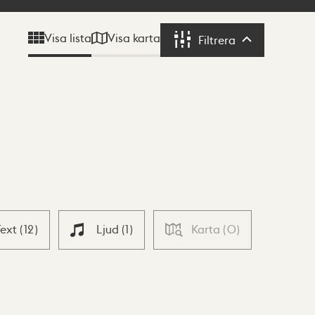
Visa karta
Visa lista
Filtrera
Filtrera
Text
(
12
)
Ljud
(
1
)
Karta
(
0
)