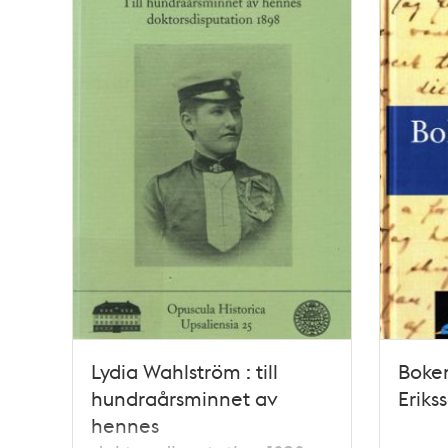
Lydia Wahlström : till
Boke
hundraårsminnet av
Eriks
hennes