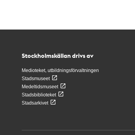
Kontakt
Stockholmskällan
Stockholmskällan drivs av
Medioteket, utbildningsförvaltningen
Stadsmuseet
Medeltidsmuseet
Stadsbiblioteket
Stadsarkivet