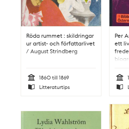
Röda rummet : skildringar
Per A
ur artist- och författarlivet
ett li
/ August Strindberg
frede
biogr
Ande
1860 till 1869
Tid
Tid
Litteraturtips
Typ
Typ