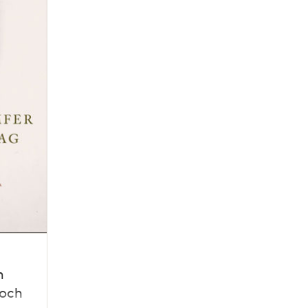
m
 och