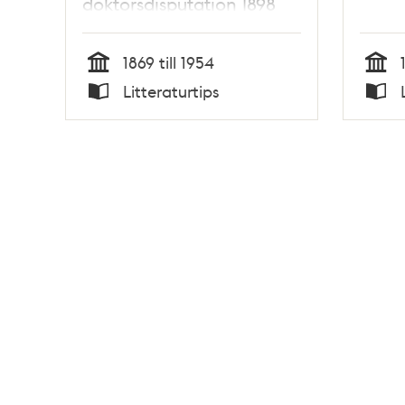
doktorsdisputation 1898
1869 till 1954
Tid
Tid
Litteraturtips
Typ
Typ