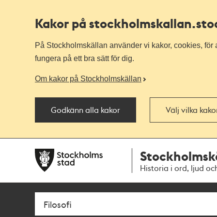
Kakor på stockholmskallan
.st
På Stockholmskällan använder vi kakor, cookies, för a
fungera på ett bra sätt för dig.
Om kakor på Stockholmskällan
Godkänn alla kakor
Välj vilka kak
Till
Till
Stockholmsk
navigationen
huvudinnehållet
Historia i ord, ljud oc
Sök
Fritextsök