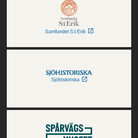
Samfundet S:t Erik
Sjöhistoriska