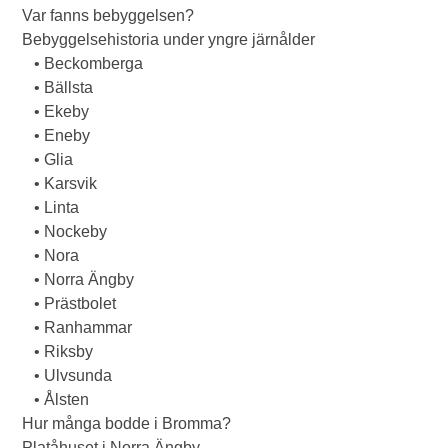
Var fanns bebyggelsen?
Bebyggelsehistoria under yngre järnålder
• Beckomberga
• Bällsta
• Ekeby
• Eneby
• Glia
• Karsvik
• Linta
• Nockeby
• Nora
• Norra Ängby
• Prästbolet
• Ranhammar
• Riksby
• Ulvsunda
• Ålsten
Hur många bodde i Bromma?
Platåhuset i Norra Ängby