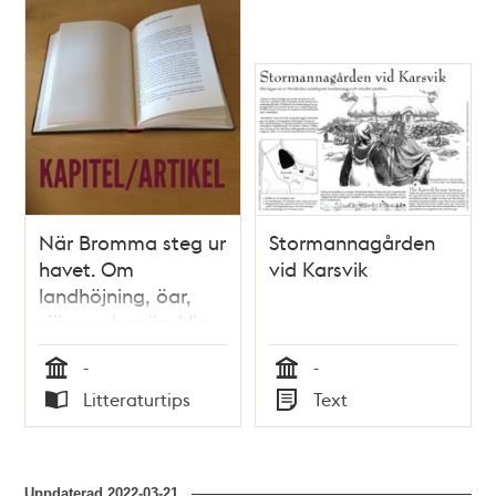
När Bromma steg ur
Stormannagården
havet. Om
vid Karsvik
landhöjning, öar,
sjöar och mänsklig
kolonisation i det
-
-
forntida Bromma /
Tid
Tid
Litteraturtips
Text
Mats Hansson
Typ
Typ
Uppdaterad
2022-03-21