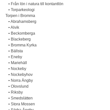
• Från lön i natura till kontantlön
• Torparkeologi
Torpen i Bromma
• Abrahamsberg
• Alvik
• Beckomberga
• Blackeberg
• Bromma Kyrka
• Bällsta
• Eneby
• Mariehäll
• Nockeby
• Nockebyhov
• Norra Ängby
• Olovslund
• Riksby
• Smedslätten
• Stora Mossen
• Södra Ängby