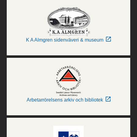
K A Almgren sidenväveri & museum
Arbetarrörelsens arkiv och bibliotek