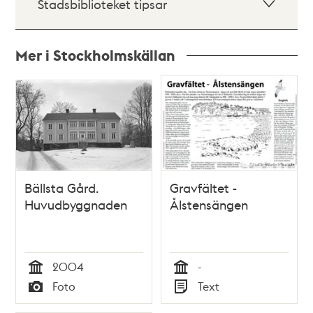
Stadsbiblioteket tipsar
Mer i Stockholmskällan
Relaterade
poster
och
teman
Bällsta Gård.
Gravfältet -
Huvudbyggnaden
Ålstensängen
2004
-
Tid
Tid
Foto
Text
Typ
Typ