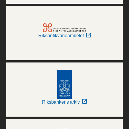
Riksantikvarieämbetet
Riksbankens arkiv