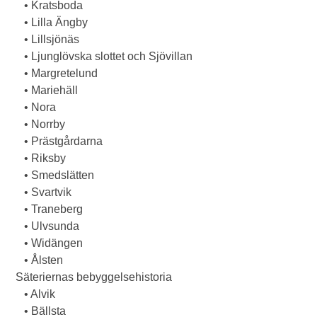
• Kratsboda
• Lilla Ängby
• Lillsjönäs
• Ljunglövska slottet och Sjövillan
• Margretelund
• Mariehäll
• Nora
• Norrby
• Prästgårdarna
• Riksby
• Smedslätten
• Svartvik
• Traneberg
• Ulvsunda
• Widängen
• Ålsten
Säteriernas bebyggelsehistoria
• Alvik
• Bällsta