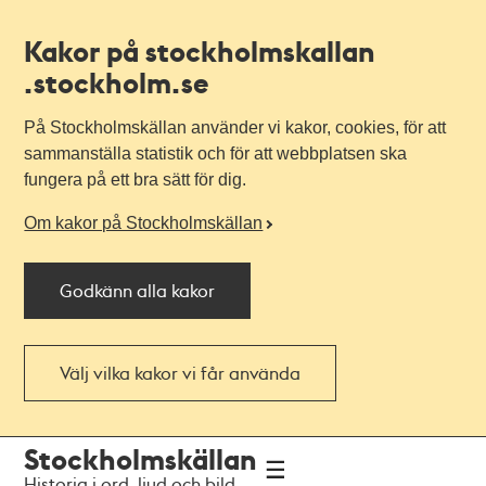
Kakor på stockholmskallan
.stockholm.se
På Stockholmskällan använder vi kakor, cookies, för att
sammanställa statistik och för att webbplatsen ska
fungera på ett bra sätt för dig.
Om kakor på Stockholmskällan
Godkänn alla kakor
Välj vilka kakor vi får använda
Till
Till
Stockholmskällan
navigationen
huvudinnehållet
Historia i ord, ljud och bild