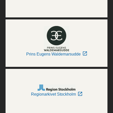
Prins Eugens Waldemarsudde
Regionarkivet Stockholm