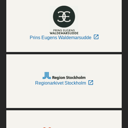
Prins Eugens Waldemarsudde
Regionarkivet Stockholm