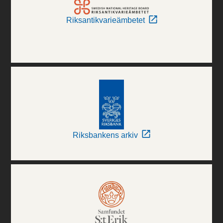
Riksantikvarieämbetet
Riksbankens arkiv