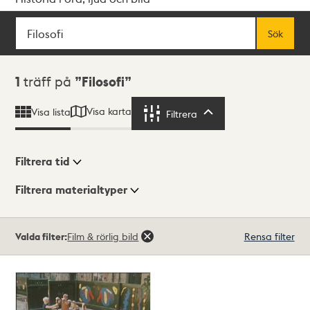
Sök
Fritextsök
Sök
Sökresultat
1
träff på
Filosofi
Visa karta
Visa lista
Filtrera
Filtrera
Filtrera tid
Filtrera materialtyper
Visningsläge
Totalt
Valda filter:
Film & rörlig bild
Rensa filter
1
träffar
Lista
Karta