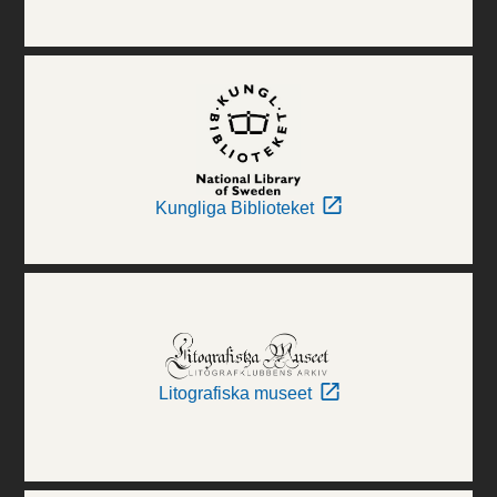
Kungliga Biblioteket
Litografiska museet