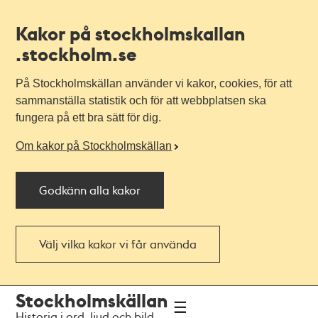
Kakor på stockholmskallan
.stockholm.se
På Stockholmskällan använder vi kakor, cookies, för att
sammanställa statistik och för att webbplatsen ska
fungera på ett bra sätt för dig.
Om kakor på Stockholmskällan
Godkänn alla kakor
Välj vilka kakor vi får använda
Till
Till
Stockholmskällan
navigationen
huvudinnehållet
Historia i ord, ljud och bild