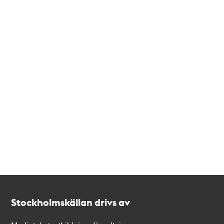
Kontakt
Stockholmskällan
Stockholmskällan drivs av