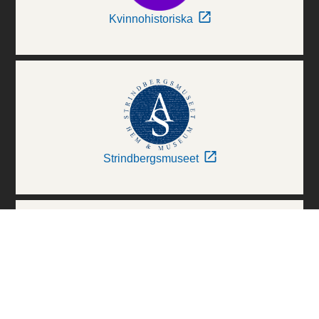
Kvinnohistoriska
Strindbergsmuseet
Thielska Galleriet