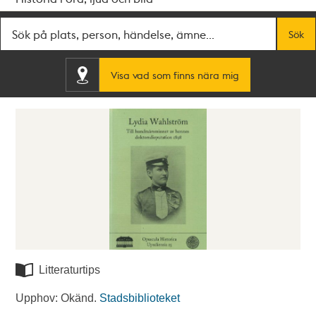
Fritextsök
Sök
Visa vad som finns nära mig
Litteraturtips
Upphov: Okänd.
Stadsbiblioteket