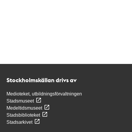
Kontakt
Stockholmskällan
Stockholmskällan drivs av
Medioteket, utbildningsförvaltningen
Stadsmuseet
Medeltidsmuseet
Stadsbiblioteket
Stadsarkivet