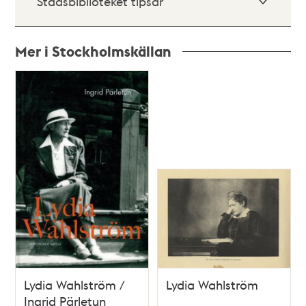
Stadsbiblioteket tipsar
Mer i Stockholmskällan
Relaterade
poster
och
teman
Lydia Wahlström /
Lydia Wahlström
Ingrid Pärletun