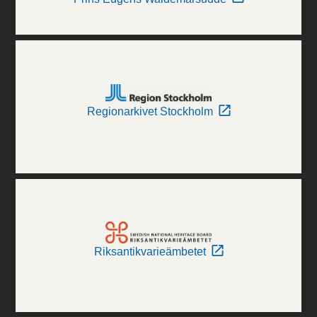
Regionarkivet Stockholm
Riksantikvarieämbetet