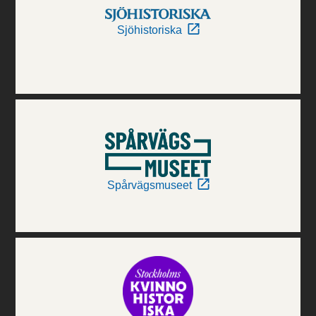
Sjöhistoriska
Spårvägsmuseet