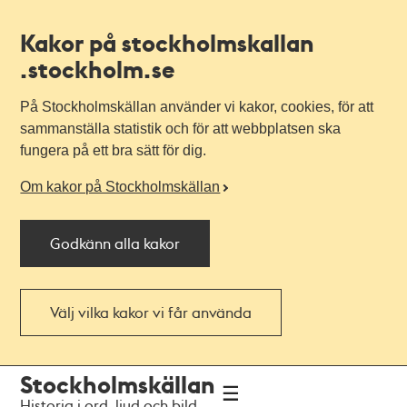
Kakor på stockholmskallan
.stockholm.se
På Stockholmskällan använder vi kakor, cookies, för att
sammanställa statistik och för att webbplatsen ska
fungera på ett bra sätt för dig.
Om kakor på Stockholmskällan
Godkänn alla kakor
Välj vilka kakor vi får använda
Till
Till
Stockholmskällan
navigationen
huvudinnehållet
Historia i ord, ljud och bild