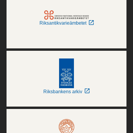
Riksantikvarieämbetet
Riksbankens arkiv