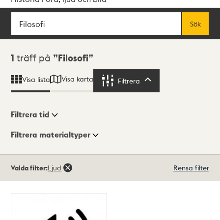
Sök
Fritextsök
Sök
Sökresultat
1
träff på
Filosofi
Visa karta
Visa lista
Filtrera
Filtrera
Filtrera tid
Filtrera materialtyper
Visningsläge
Totalt
Valda filter:
Ljud
Rensa filter
1
träffar
Lista
Karta