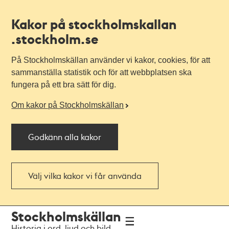
Kakor på stockholmskallan
.stockholm.se
På Stockholmskällan använder vi kakor, cookies, för att
sammanställa statistik och för att webbplatsen ska
fungera på ett bra sätt för dig.
Om kakor på Stockholmskällan
Godkänn alla kakor
Välj vilka kakor vi får använda
Till
Till
Stockholmskällan
navigationen
huvudinnehållet
Historia i ord, ljud och bild