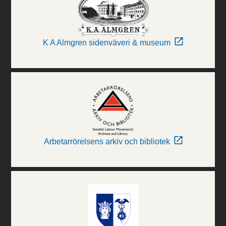
K A Almgren sidenväveri & museum
Arbetarrörelsens arkiv och bibliotek