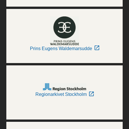
Prins Eugens Waldemarsudde
Regionarkivet Stockholm