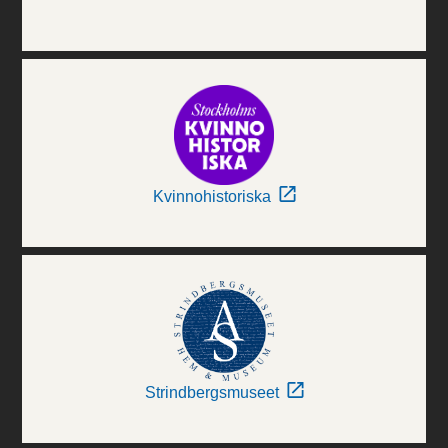
Kvinnohistoriska
Strindbergsmuseet