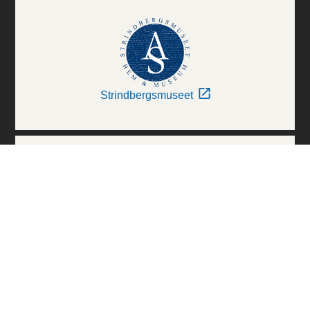
Strindbergsmuseet
Thielska Galleriet