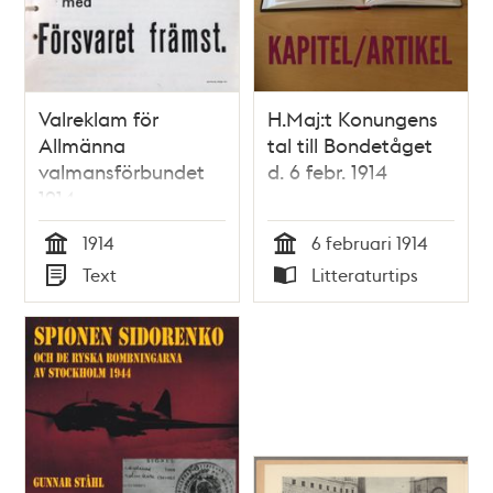
Valreklam för
H.Maj:t Konungens
Allmänna
tal till Bondetåget
valmansförbundet
d. 6 febr. 1914
1914
1914
6 februari 1914
Tid
Tid
Text
Litteraturtips
Typ
Typ