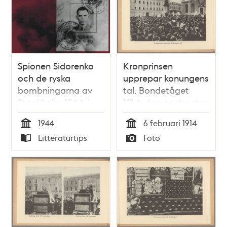
Spionen Sidorenko
Kronprinsen
och de ryska
upprepar konungens
bombningarna av
tal. Bondetåget
Stockholm 1944 /
1914, demonstranter
Gunnar Ståhl
samlade på
1944
6 februari 1914
Slottsbacken.
Tid
Tid
Litteraturtips
Foto
Typ
Typ