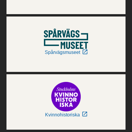
Spårvägsmuseet
Kvinnohistoriska