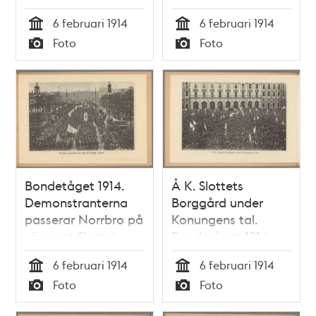
6 februari 1914
6 februari 1914
Tid
Tid
Foto
Foto
Typ
Typ
Bondetåget 1914.
Å K. Slottets
Demonstranterna
Borggård under
passerar Norrbro på
Konungens tal.
väg mot Slottet.
Bondetåget 1914.
6 februari 1914
6 februari 1914
Tid
Tid
Foto
Foto
Typ
Typ