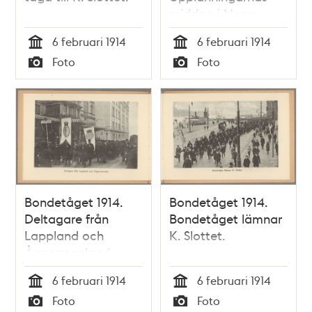
middag i Norra
Latinläroverket.
6 februari 1914
6 februari 1914
Tid
Tid
Foto
Foto
Typ
Typ
Bondetåget 1914.
Bondetåget 1914.
Deltagare från
Bondetåget lämnar
Lappland och
K. Slottet.
Ångermanland.
6 februari 1914
6 februari 1914
Tid
Tid
Foto
Foto