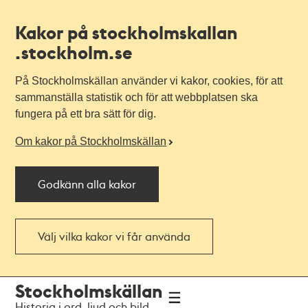
Kakor på stockholmskallan
.stockholm.se
På Stockholmskällan använder vi kakor, cookies, för att
sammanställa statistik och för att webbplatsen ska
fungera på ett bra sätt för dig.
Om kakor på Stockholmskällan
Godkänn alla kakor
Välj vilka kakor vi får använda
Till
Till
Stockholmskällan
navigationen
huvudinnehållet
Historia i ord, ljud och bild