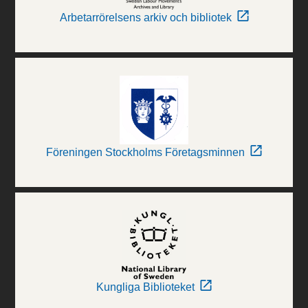
Arbetarrörelsens arkiv och bibliotek
Föreningen Stockholms Företagsminnen
Kungliga Biblioteket