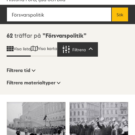
Sök
Fritextsök
Sök
Sökresultat
62
träffar på
Försvarspolitik
Visa karta
Visa lista
Filtrera
Filtrera
Filtrera tid
Filtrera materialtyper
Visningsläge
Totalt
62
träffar
Lista
Karta