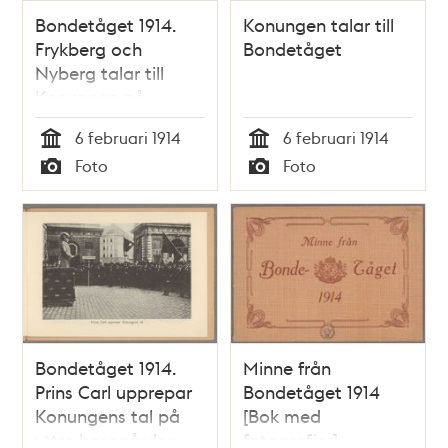
Bondetåget 1914.
Konungen talar till
Frykberg och
Bondetåget
Nyberg talar till
Konungen på
Slottets inre
6 februari 1914
6 februari 1914
borggård.
Tid
Tid
Foto
Foto
Typ
Typ
Bondetåget 1914.
Minne från
Prins Carl upprepar
Bondetåget 1914
Konungens tal på
[Bok med
yttre borggården.
fotografier]