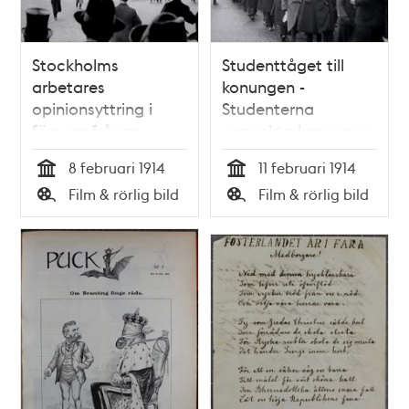
Stockholms
Studenttåget till
arbetares
konungen -
opinionsyttring i
Studenterna
försvarsfrågan
uppvakta konungen
den 11 februari 1914
8 februari 1914
11 februari 1914
Tid
Tid
Film & rörlig bild
Film & rörlig bild
Typ
Typ