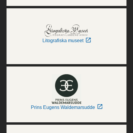
Litografiska museet
Prins Eugens Waldemarsudde