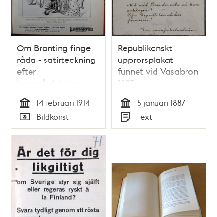
Om Branting finge
Republikanskt
råda - satirteckning
upprorsplakat
efter
funnet vid Vasabron
borggårdskrisen
1887
14 februari 1914
5 januari 1887
Tid
Tid
Bildkonst
Text
Typ
Typ