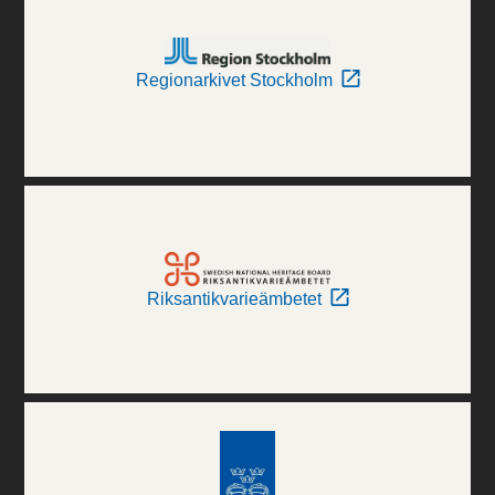
Regionarkivet Stockholm
Riksantikvarieämbetet