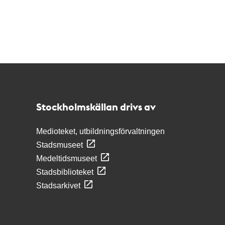
Kontakt
Stockholmskällan
Stockholmskällan drivs av
Medioteket, utbildningsförvaltningen
Stadsmuseet
Medeltidsmuseet
Stadsbiblioteket
Stadsarkivet