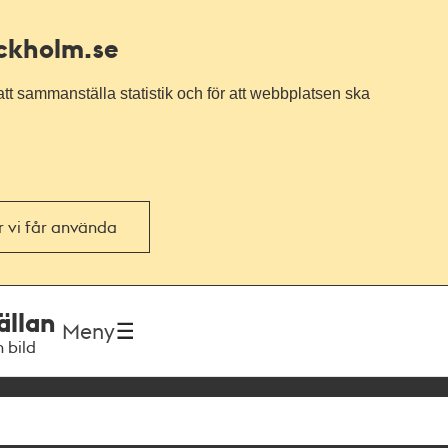
ockholm.se
tt sammanställa statistik och för att webbplatsen ska
or vi får använda
ällan
Meny
h bild