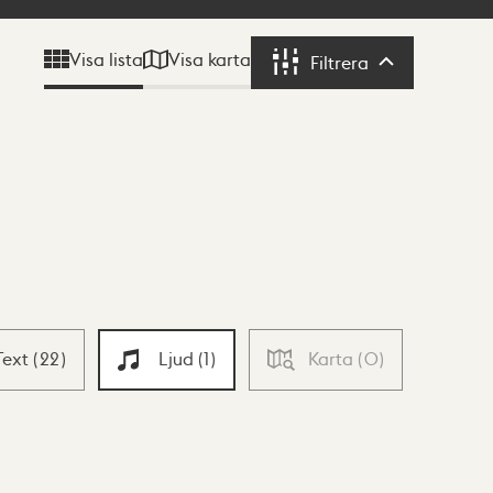
Visa karta
Visa lista
Filtrera
Filtrera
Text
(
22
)
Ljud
(
1
)
Karta
(
0
)