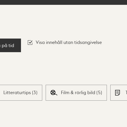
Visa innehåll utan tidsangivelse
a på tid
Litteraturtips
(
3
)
Film & rörlig bild
(
5
)