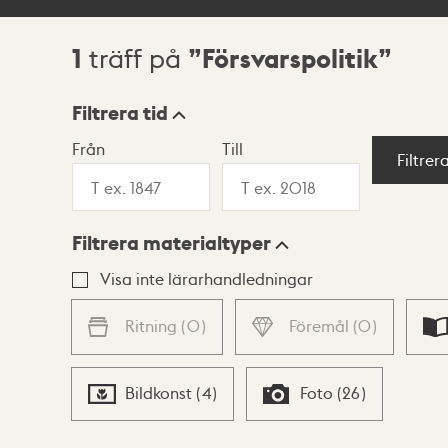
1
Försvarspolitik
träff på
Sökresultat
Filtrera tid
Från
Till
Visningsläge
Filtrer
Filtrera materialtyper
Lista
Karta
Visa inte lärarhandledningar
Ritning
(
0
)
Föremål
(
0
)
Bildkonst
(
4
)
Foto
(
26
)