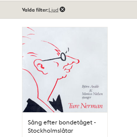
Totalt
Valda filter:
Ljud
1
träffar
Sång efter bondetåget -
Stockholmslåtar