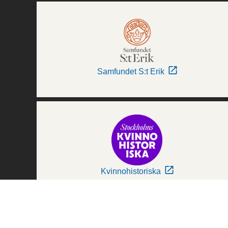
Samfundet S:t Erik
Kvinnohistoriska