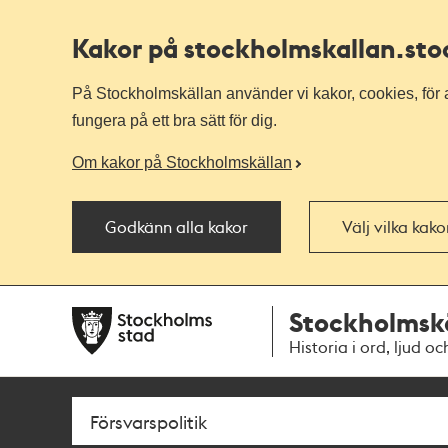
Kakor på stockholmskallan
.st
På Stockholmskällan använder vi kakor, cookies, för a
fungera på ett bra sätt för dig.
Om kakor på Stockholmskällan
Godkänn alla kakor
Välj vilka kak
Till
Till
Stockholmsk
navigationen
huvudinnehållet
Historia i ord, ljud oc
Sök
Fritextsök