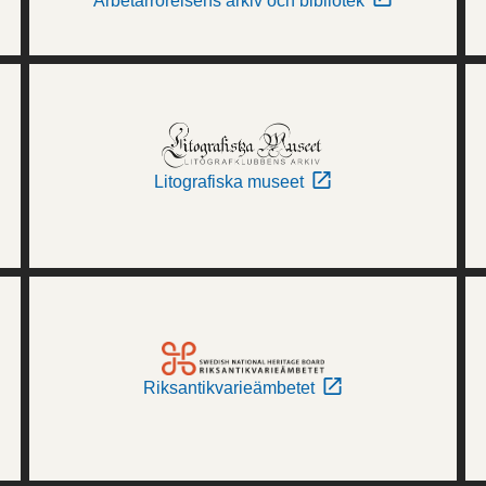
Arbetarrörelsens arkiv och bibliotek
Litografiska museet
Riksantikvarieämbetet