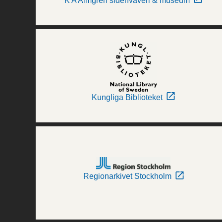
K A Almgren sidenväveri & museum
Kungliga Biblioteket
Regionarkivet Stockholm