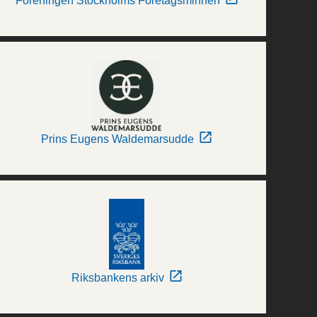
Föreningen Stockholms Företagsminnen
Prins Eugens Waldemarsudde
Riksbankens arkiv