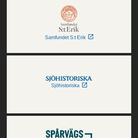
Samfundet S:t Erik
Sjöhistoriska