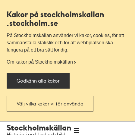
Kakor på stockholmskallan
.stockholm.se
På Stockholmskällan använder vi kakor, cookies, för att
sammanställa statistik och för att webbplatsen ska
fungera på ett bra sätt för dig.
Om kakor på Stockholmskällan
Godkänn alla kakor
Välj vilka kakor vi får använda
Till
Till
Stockholmskällan
navigationen
huvudinnehållet
Historia i ord, ljud och bild