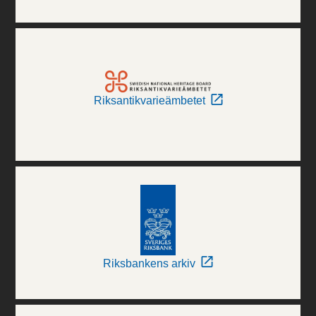
Riksantikvarieämbetet
Riksbankens arkiv