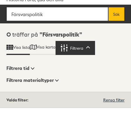
Sök
Fritextsök
Sök
Sökresultat
0
träffar på
Försvarspolitik
Visa karta
Visa lista
Filtrera
Filtrera
Filtrera tid
Filtrera materialtyper
Visningsläge
Totalt
Valda filter:
Rensa filter
0
träffar
Lista
Karta