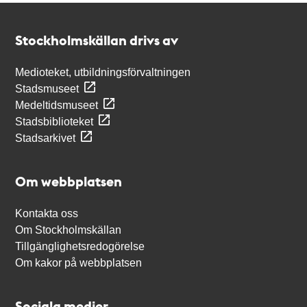
Kontakt
Stockholmskällan
Stockholmskällan drivs av
Medioteket, utbildningsförvaltningen
Stadsmuseet
Medeltidsmuseet
Stadsbiblioteket
Stadsarkivet
Om webbplatsen
Kontakta oss
Om Stockholmskällan
Tillgänglighetsredogörelse
Om kakor på webbplatsen
Sociala medier