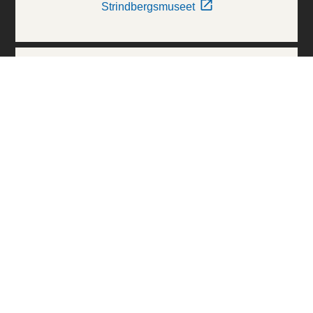
Strindbergsmuseet
Thielska Galleriet
Världskulturmuseerna