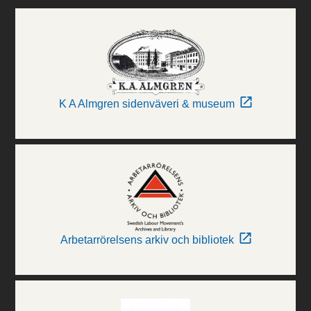
K A Almgren sidenväveri & museum
Arbetarrörelsens arkiv och bibliotek