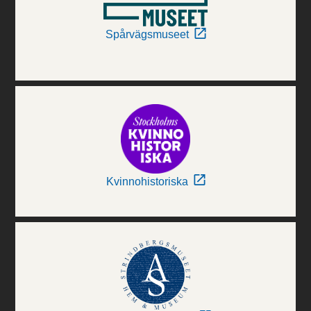
Spårvägsmuseet
Kvinnohistoriska