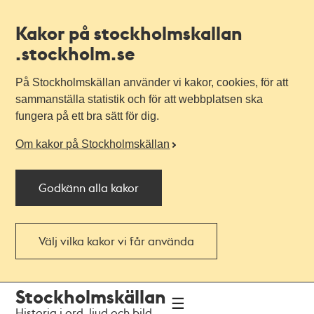
Kakor på stockholmskallan
.stockholm.se
På Stockholmskällan använder vi kakor, cookies, för att
sammanställa statistik och för att webbplatsen ska
fungera på ett bra sätt för dig.
Om kakor på Stockholmskällan
Godkänn alla kakor
Välj vilka kakor vi får använda
Till
Till
Stockholmskällan
navigationen
huvudinnehållet
Historia i ord, ljud och bild