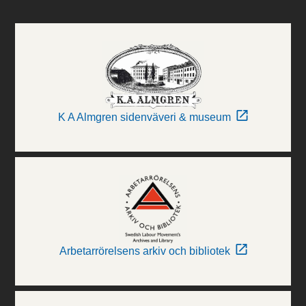
K A Almgren sidenväveri & museum
Arbetarrörelsens arkiv och bibliotek