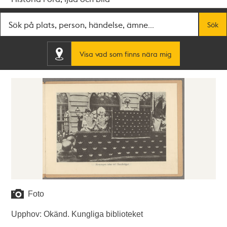
Fritextsök
Sök
Visa vad som finns nära mig
Foto
Upphov: Okänd. Kungliga biblioteket