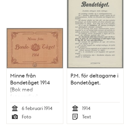
Minne från
P.M. för deltagarne i
Bondetåget 1914
Bondetåget.
[Bok med
fotografier]
6 februari 1914
1914
Tid
Tid
Foto
Text
Typ
Typ