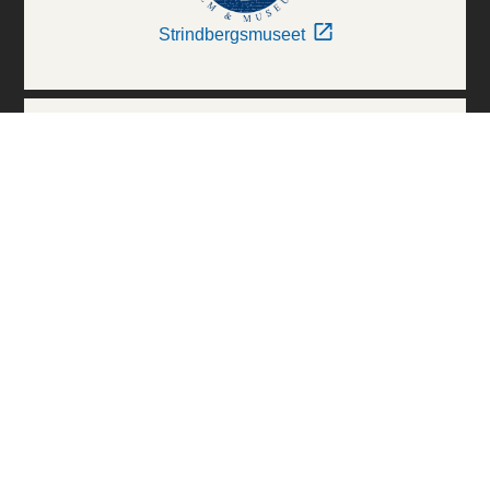
Strindbergsmuseet
Thielska Galleriet
Världskulturmuseerna