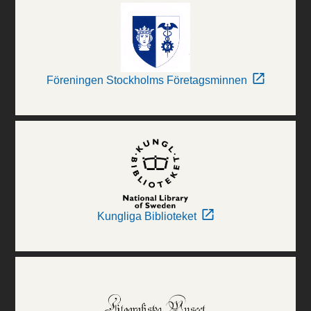
Föreningen Stockholms Företagsminnen
Kungliga Biblioteket