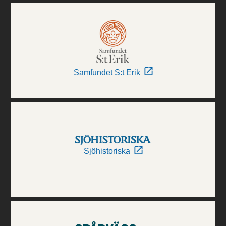
Samfundet S:t Erik
Sjöhistoriska