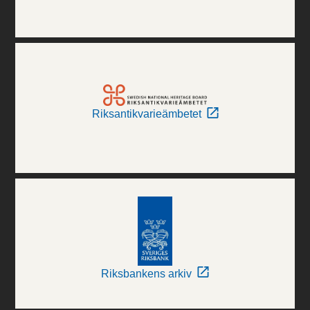
Riksantikvarieämbetet
Riksbankens arkiv