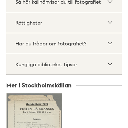
Så här källhänvisar du till fotografiet
Rättigheter
Har du frågor om fotografiet?
Kungliga biblioteket tipsar
Mer i Stockholmskällan
Relaterade
poster
och
teman