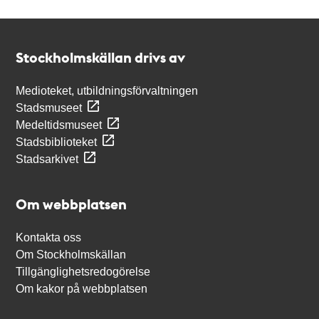
Kontakt
Stockholmskällan
Stockholmskällan drivs av
Medioteket, utbildningsförvaltningen
Stadsmuseet
Medeltidsmuseet
Stadsbiblioteket
Stadsarkivet
Om webbplatsen
Kontakta oss
Om Stockholmskällan
Tillgänglighetsredogörelse
Om kakor på webbplatsen