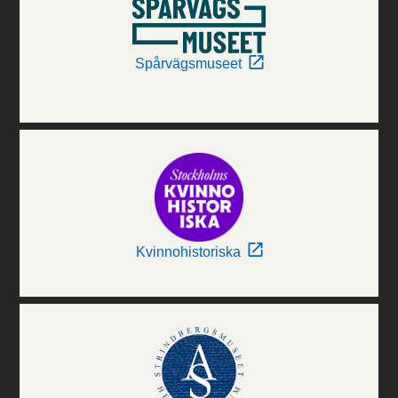
Spårvägsmuseet
Kvinnohistoriska