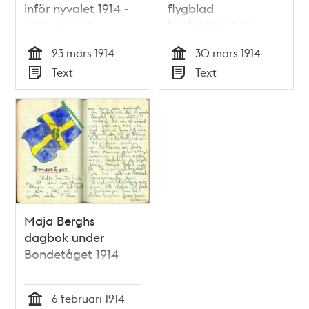
inför nyvalet 1914 -
flygblad
polisrapport
beslagtaget av
polisen 1914
23 mars 1914
30 mars 1914
Tid
Tid
Text
Text
Typ
Typ
Maja Berghs
dagbok under
Bondetåget 1914
6 februari 1914