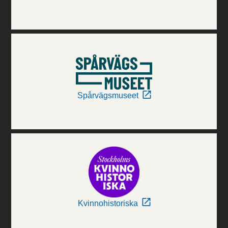
Spårvägsmuseet
Kvinnohistoriska