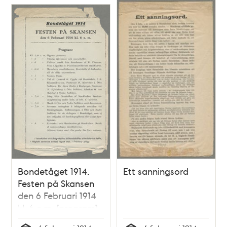
Relaterade
poster
och
teman
Bondetåget 1914.
Ett sanningsord
Festen på Skansen
den 6 Februari 1914
kl. 6 e.m. [program]