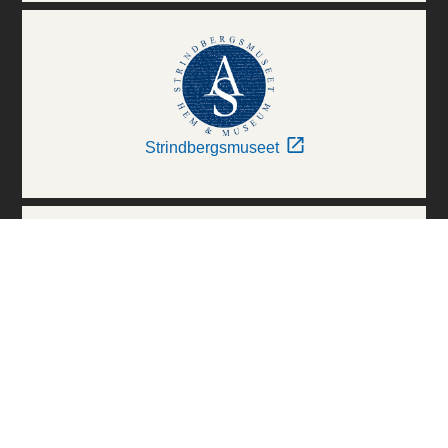
Strindbergsmuseet
Thielska Galleriet