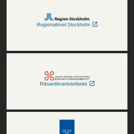
Regionarkivet Stockholm
Riksantikvarieämbetet