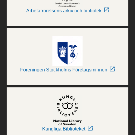
Arbetarrörelsens arkiv och bibliotek
Föreningen Stockholms Företagsminnen
Kungliga Biblioteket