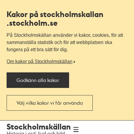
Kakor på stockholmskallan
.stockholm.se
På Stockholmskällan använder vi kakor, cookies, för att
sammanställa statistik och för att webbplatsen ska
fungera på ett bra sätt för dig.
Om kakor på Stockholmskällan
Godkänn alla kakor
Välj vilka kakor vi får använda
Till
Till
Stockholmskällan
navigationen
huvudinnehållet
Historia i ord, ljud och bild