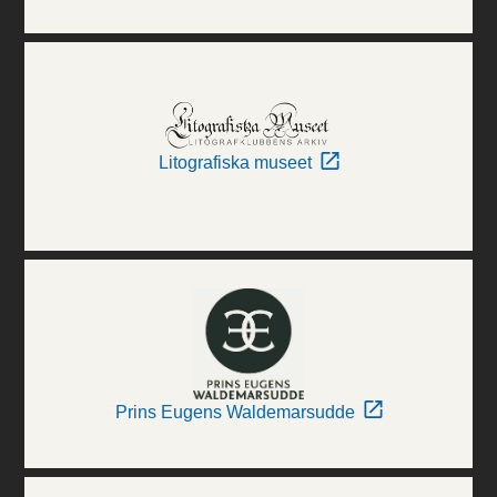
Litografiska museet
Prins Eugens Waldemarsudde