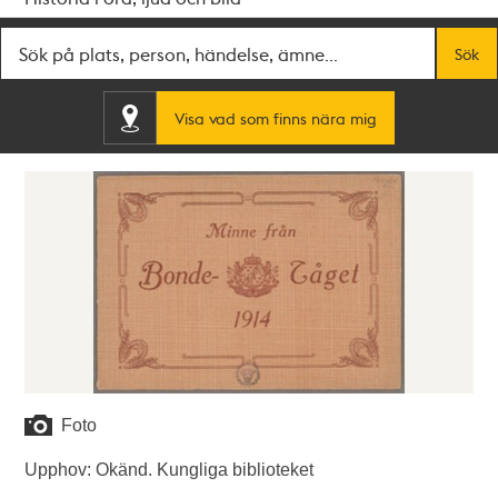
Fritextsök
Sök
Visa vad som finns nära mig
Foto
Upphov: Okänd. Kungliga biblioteket