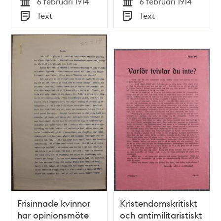
6 februari 1914
6 februari 1914
Tid
Tid
Text
Text
Typ
Typ
Frisinnade kvinnor
Kristendomskritiskt
har opinionsmöte
och antimilitaristiskt