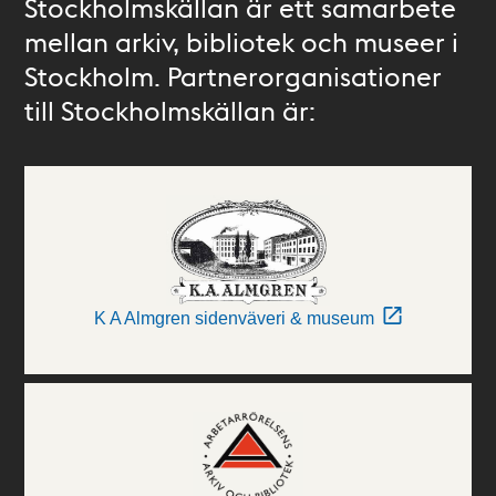
Stockholmskällan är ett samarbete
mellan arkiv, bibliotek och museer i
Stockholm. Partnerorganisationer
till Stockholmskällan är:
K A Almgren sidenväveri & museum