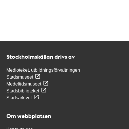
Kontakt
Stockholmskällan
Stockholmskällan drivs av
Medioteket, utbildningsförvaltningen
Stadsmuseet
Medeltidsmuseet
Stadsbiblioteket
Stadsarkivet
Om webbplatsen