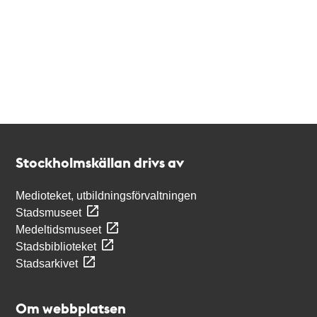
Kontakt
Stockholmskällan
Stockholmskällan drivs av
Medioteket, utbildningsförvaltningen
Stadsmuseet
Medeltidsmuseet
Stadsbiblioteket
Stadsarkivet
Om webbplatsen