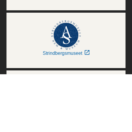
Strindbergsmuseet
Thielska Galleriet