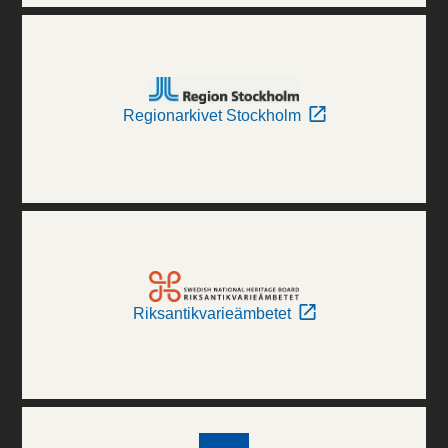
Regionarkivet Stockholm
Riksantikvarieämbetet