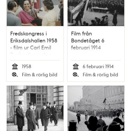
Fredskongress i
Film från
Eriksdalshallen 1958
Bondetåget 6
- film ur Carl Emil
februari 1914
Englunds samling
1958
6 februari 1914
Tid
Tid
Film & rörlig bild
Film & rörlig bild
Typ
Typ