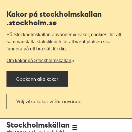
Kakor på stockholmskallan
.stockholm.se
På Stockholmskällan använder vi kakor, cookies, för att
sammanställa statistik och för att webbplatsen ska
fungera på ett bra sätt för dig.
Om kakor på Stockholmskällan
Godkänn alla kakor
Välj vilka kakor vi får använda
Till
Till
Stockholmskällan
navigationen
huvudinnehållet
Historia i ord, ljud och bild