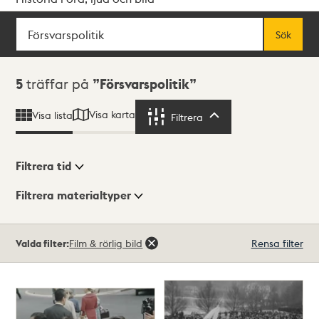
Sök
Fritextsök
Sök
Sökresultat
5
träffar på
Försvarspolitik
Visa karta
Visa lista
Filtrera
Filtrera
Filtrera tid
Filtrera materialtyper
Visningsläge
Totalt
Valda filter:
Film & rörlig bild
Rensa filter
5
träffar
Lista
Karta