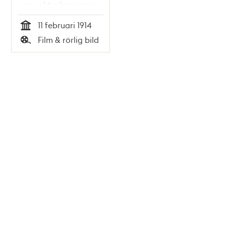
uppvakta konungen
den 11 februari 1914
11 februari 1914
Tid
Film & rörlig bild
Typ