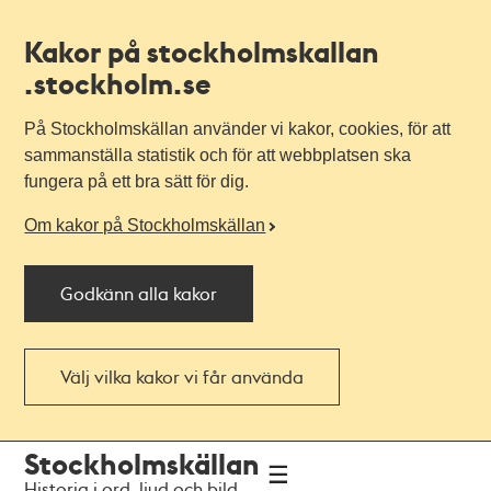
Kakor på stockholmskallan
.stockholm.se
På Stockholmskällan använder vi kakor, cookies, för att
sammanställa statistik och för att webbplatsen ska
fungera på ett bra sätt för dig.
Om kakor på Stockholmskällan
Godkänn alla kakor
Välj vilka kakor vi får använda
Till
Till
Stockholmskällan
navigationen
huvudinnehållet
Historia i ord, ljud och bild