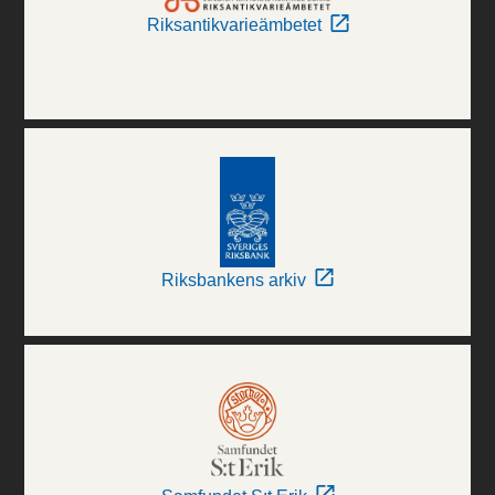
Riksantikvarieämbetet
Riksbankens arkiv