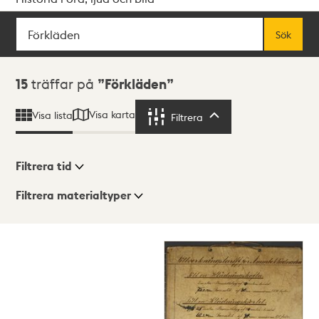
Sök
Fritextsök
Sök
Sökresultat
15
träffar på
Förkläden
Visa karta
Visa lista
Filtrera
Filtrera
Filtrera tid
Filtrera materialtyper
Visningsläge
Totalt
15
träffar
Lista
Karta