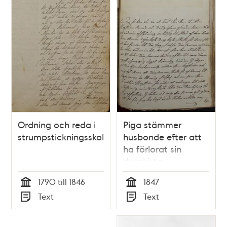
Ordning och reda i
Piga stämmer
strumpstickningsskolan
husbonde efter att
ha förlorat sin
dragkista
1790 till 1846
1847
Tid
Tid
Text
Text
Typ
Typ