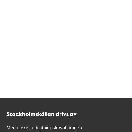
Kontakt
Stockholmskällan
Stockholmskällan drivs av
Medioteket, utbildningsförvaltningen