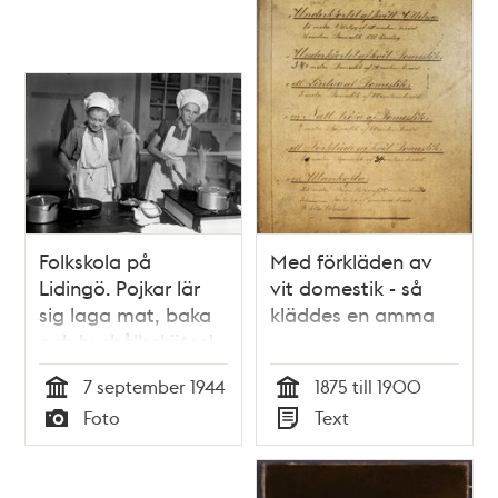
Folkskola på
Med förkläden av
Lidingö. Pojkar lär
vit domestik - så
sig laga mat, baka
kläddes en amma
och hushållsskötsel.
Porträtt av två
7 september 1944
1875 till 1900
pojkar i förkläden
Tid
Tid
Foto
Text
och kockmössa
Typ
Typ