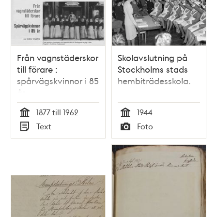
Från vagnstäderskor
Skolavslutning på
till förare :
Stockholms stads
spårvägskvinnor i 85
hembiträdesskola.
år
1877 till 1962
1944
Tid
Tid
Text
Foto
Typ
Typ