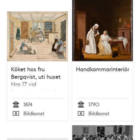
Köket hos fru
Handkammarinteriör
Bergqvist, uti huset
Nro 17 vid
Renstjernasgränd,
Qvarteret Kransen
1874
1790
Tid
Tid
Bildkonst
Bildkonst
Typ
Typ