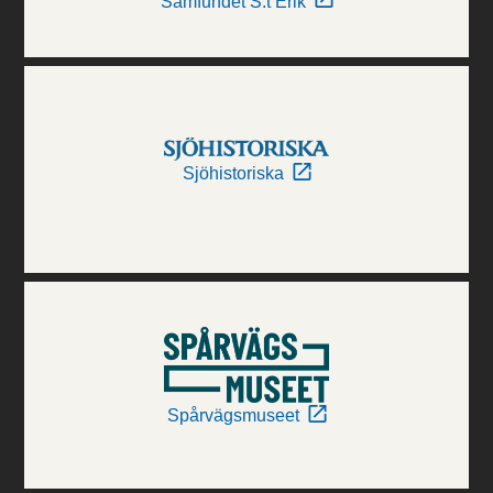
Samfundet S:t Erik
Sjöhistoriska
Spårvägsmuseet