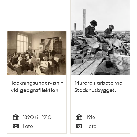
Teckningsundervisning
Murare i arbete vid
vid geografilektion
Stadshusbygget.
1890 till 1910
1916
Tid
Tid
Foto
Foto
Typ
Typ