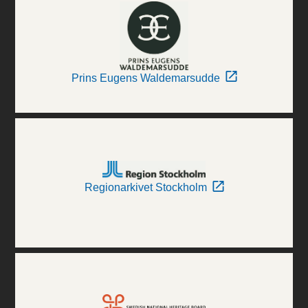
Prins Eugens Waldemarsudde
Regionarkivet Stockholm