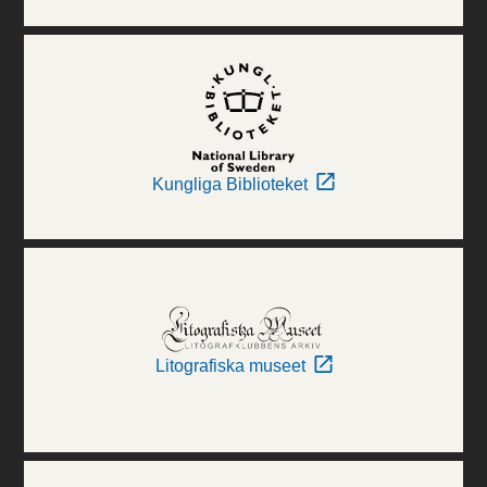
Kungliga Biblioteket
Litografiska museet