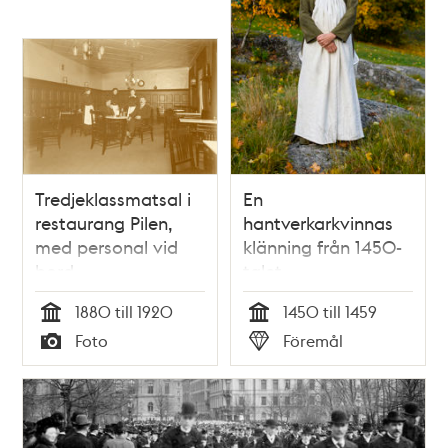
Tredjeklassmatsal i
En
restaurang Pilen,
hantverkarkvinnas
med personal vid
klänning från 1450-
bord
talet
1880 till 1920
1450 till 1459
Tid
Tid
Foto
Föremål
Typ
Typ