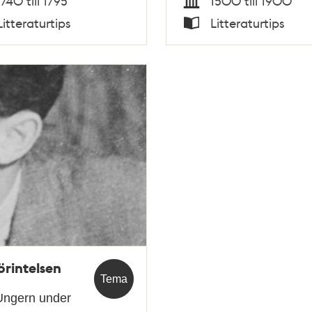
1740 till 1795
1500 till 1900
Tid
Litteraturtips
Litteraturtips
Typ
örintelsen
Tema
 Ungern under