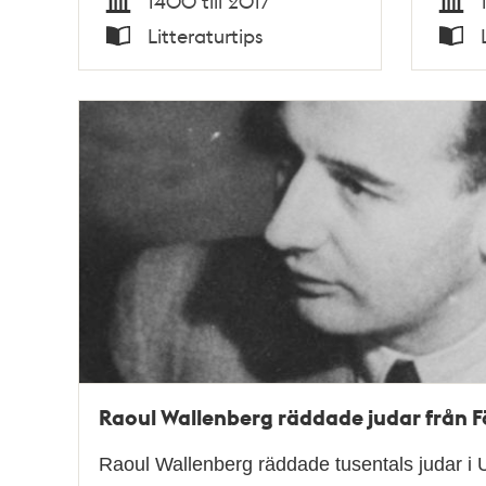
1400 till 2017
Tid
Tid
Litteraturtips
Typ
Typ
Raoul Wallenberg räddade judar från F
Raoul Wallenberg räddade tusentals judar i