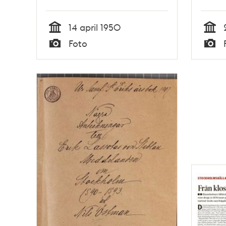
hus på Östermalm
14 april 1950
Tid
Tid
Foto
Typ
Typ