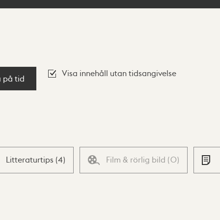
Visa innehåll utan tidsangivelse
a på tid
Litteraturtips
(
4
)
Film & rörlig bild
(
0
)