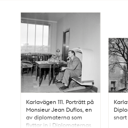
Totalt
13
träffar
Karlavägen 111. Porträtt på
Karla
Monsieur Jean Duflos, en
Diplo
av diplomaterna som
snart
flyttar in i Diplomaternas