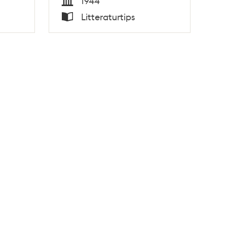
1944
Tid
Litteraturtips
Typ