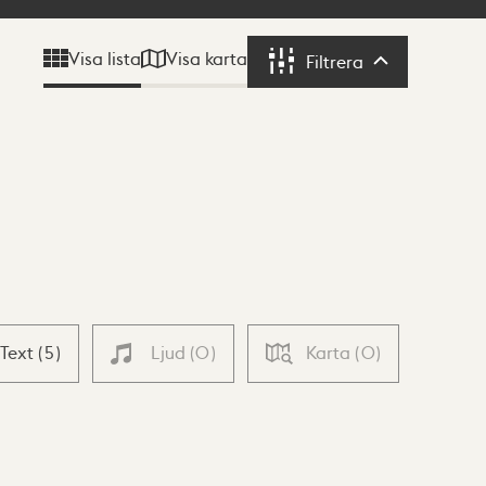
Visa karta
Visa lista
Filtrera
Filtrera
Text
(
5
)
Ljud
(
0
)
Karta
(
0
)