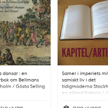
la dansar : en
Samer i imperiets mit
rbok om Bellmans
samiskt liv i det
holm / Gösta Selling
tidigmoderna Stockh
en glömd historia / 
M. Nordin