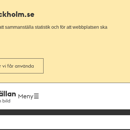
ockholm.se
tt sammanställa statistik och för att webbplatsen ska
or vi får använda
ällan
Meny
h bild