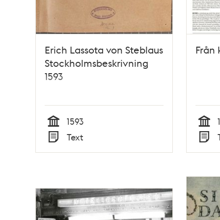
Erich Lassota von Steblaus
Från k
Stockholmsbeskrivning
1593
1593
Tid
Tid
Text
Typ
Typ