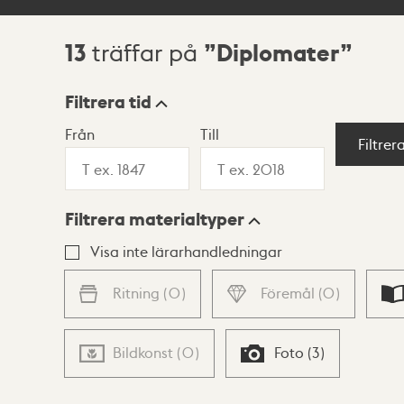
13
Diplomater
träffar på
Sökresultat
Filtrera tid
Från
Till
Visningsläge
Filtrer
Filtrera materialtyper
Lista
Karta
Visa inte lärarhandledningar
Ritning
(
0
)
Föremål
(
0
)
Bildkonst
(
0
)
Foto
(
3
)