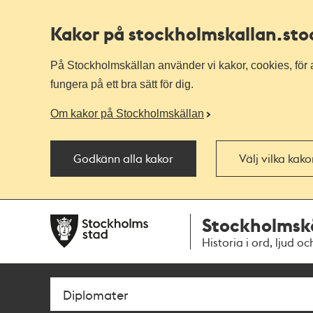
Kakor på stockholmskallan
.st
På Stockholmskällan använder vi kakor, cookies, för a
fungera på ett bra sätt för dig.
Om kakor på Stockholmskällan
Godkänn alla kakor
Välj vilka kak
Till
Till
Stockholmsk
navigationen
huvudinnehållet
Historia i ord, ljud oc
Sök
Fritextsök