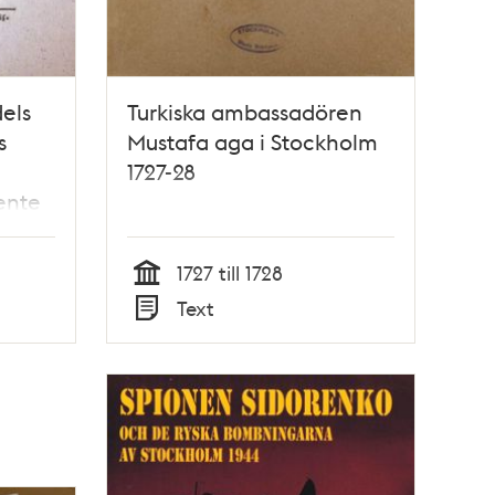
els
Turkiska ambassadören
s
Mustafa aga i Stockholm
1727-28
ente
1727 till 1728
Tid
Text
Typ