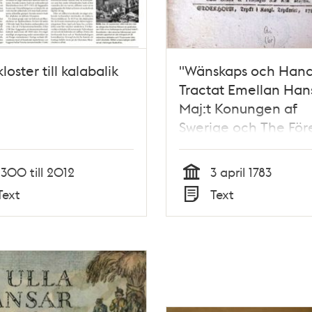
loster till kalabalik
"Wänskaps och Hand
Tractat Emellan Han
Maj:t Konungen af
Swerige och The För
Staterne i Norra
America..." 1783
1300 till 2012
3 april 1783
Tid
Text
Text
Typ