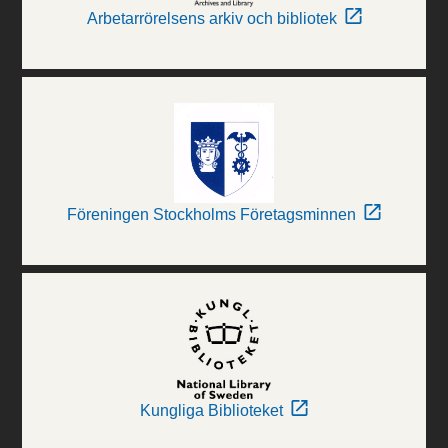
Arbetarrörelsens arkiv och bibliotek
Föreningen Stockholms Företagsminnen
Kungliga Biblioteket