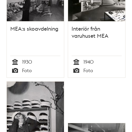
MEA:s skoavdelning
Interiör från
varuhuset MEA
1930
1940
Tid
Tid
Foto
Foto
Typ
Typ