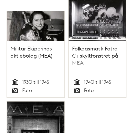
Militär Ekiperings
Folkgasmask Fatra
aktiebolag (MEA)
C i skyltfönstret på
MEA
1930 till 1945
1940 till 1945
Tid
Tid
Foto
Foto
Typ
Typ