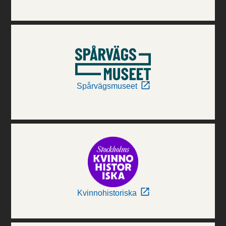
Spårvägsmuseet
Kvinnohistoriska