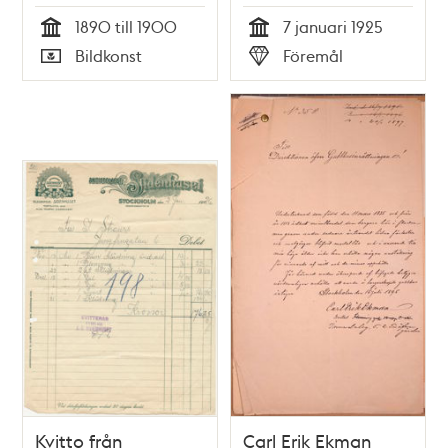
Irene Strauss
1890 till 1900
7 januari 1925
sparade
Tid
Tid
Bildkonst
Föremål
Typ
Typ
Kvitto från
Carl Erik Ekman