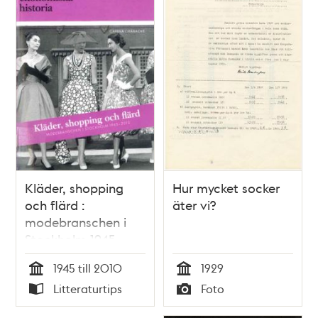
Kläder, shopping
Hur mycket socker
och flärd :
äter vi?
modebranschen i
Stockholm 1945-
2010 / Carina
1945 till 2010
1929
Gråbacke
Tid
Tid
Litteraturtips
Foto
Typ
Typ