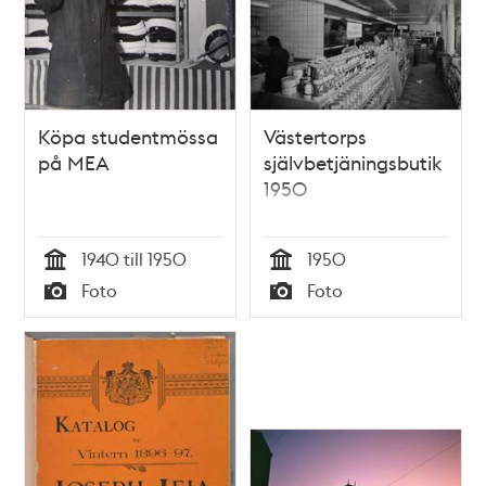
Köpa studentmössa
Västertorps
på MEA
självbetjäningsbutik
1950
1940 till 1950
1950
Tid
Tid
Foto
Foto
Typ
Typ