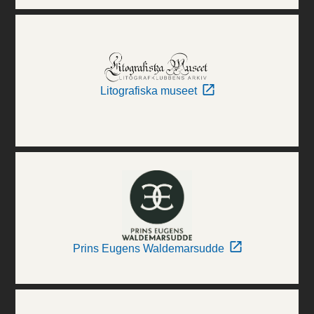
Litografiska museet
Prins Eugens Waldemarsudde