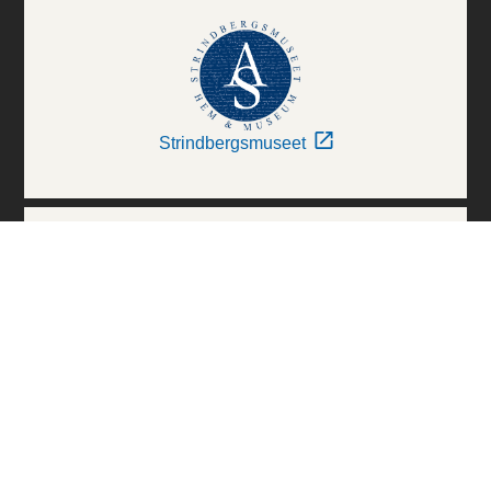
Strindbergsmuseet
Thielska Galleriet