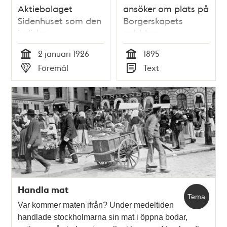
Aktiebolaget
ansöker om plats på
Sidenhuset som den
Borgerskapets
judiska
gubbhus
societetskvinnan
2 januari 1926
1895
Irene Strauss
Tid
Tid
Föremål
Text
sparade
Typ
Typ
Handla mat
Tema
Var kommer maten ifrån? Under medeltiden
handlade stockholmarna sin mat i öppna bodar,