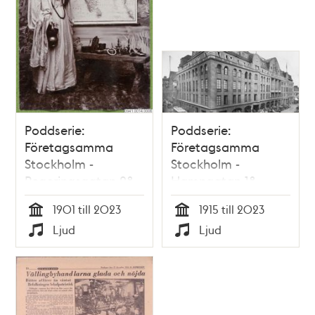
Poddserie:
Poddserie:
Företagsamma
Företagsamma
Stockholm -
Stockholm -
Regeringsgatan 28,
Hamngatan 18,
Indiska
Nordiska Kompaniet
1901 till 2023
1915 till 2023
Tid
Tid
Ljud
Ljud
Typ
Typ