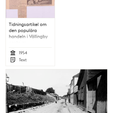
Tidningsartikel om
den populära
handeln i Vällingby
centrum
1954
Tid
Text
Typ