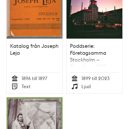
Katalog från Joseph
Poddserie:
Leja
Företagsamma
Stockholm –
Ringvägen 100,
Åhléns
1896 till 1897
1899 till 2023
Tid
Tid
Text
Ljud
Typ
Typ