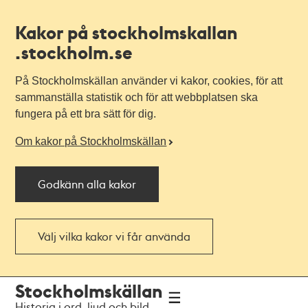
Kakor på stockholmskallan
.stockholm.se
På Stockholmskällan använder vi kakor, cookies, för att
sammanställa statistik och för att webbplatsen ska
fungera på ett bra sätt för dig.
Om kakor på Stockholmskällan
Godkänn alla kakor
Välj vilka kakor vi får använda
Till
Till
Stockholmskällan
navigationen
huvudinnehållet
Historia i ord, ljud och bild