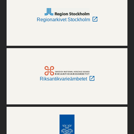
Regionarkivet Stockholm
Riksantikvarieämbetet