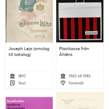
Joseph Leja (omslag
Plastkasse från
till katalog)
Åhléns
1897
1965 till 1985
Tid
Tid
Text
Föremål
Typ
Typ