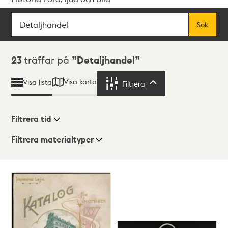
Sök
Fritextsök
Sök
Sökresultat
23
träffar på
Detaljhandel
Visa karta
Visa lista
Filtrera
Filtrera
Filtrera tid
Filtrera materialtyper
Visningsläge
Totalt
23
träffar
Lista
Karta