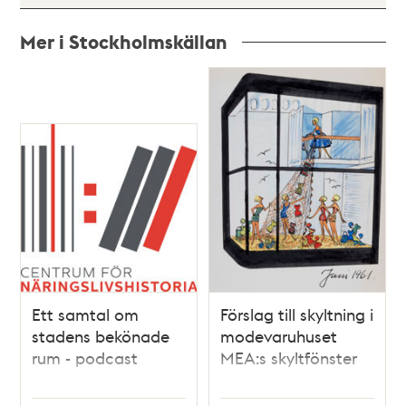
Mer i Stockholmskällan
Relaterade
poster
och
teman
Ett samtal om
Förslag till skyltning i
stadens bekönade
modevaruhuset
rum - podcast
MEA:s skyltfönster