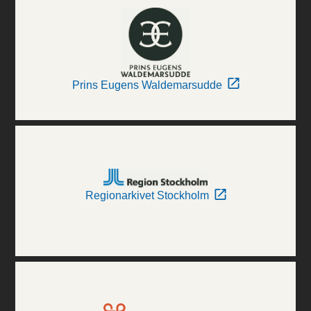
Prins Eugens Waldemarsudde
Regionarkivet Stockholm