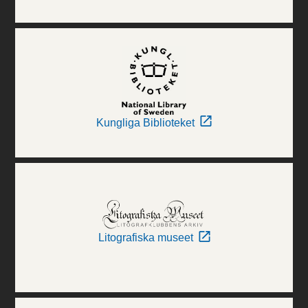
Kungliga Biblioteket
Litografiska museet