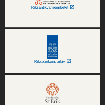
Riksantikvarieämbetet
Riksbankens arkiv