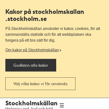
Kakor på stockholmskallan
.stockholm.se
På Stockholmskällan använder vi kakor, cookies, för att
sammanställa statistik och för att webbplatsen ska
fungera på ett bra sätt för dig.
Om kakor på Stockholmskällan
Godkänn alla kakor
Välj vilka kakor vi får använda
Till
Till
Stockholmskällan
navigationen
huvudinnehållet
Historia i ord, ljud och bild