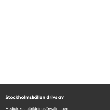
Kontakt
Stockholmskällan
Stockholmskällan drivs av
Medioteket, utbildningsförvaltningen