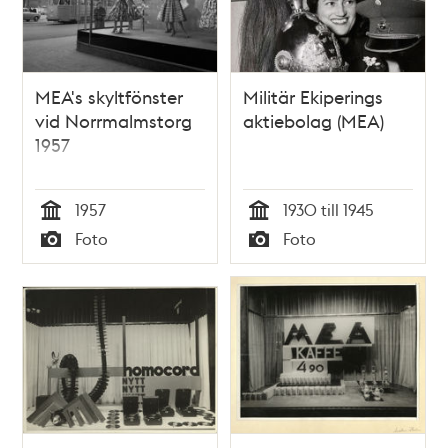
MEA's skyltfönster
Militär Ekiperings
vid Norrmalmstorg
aktiebolag (MEA)
1957
1957
1930 till 1945
Tid
Tid
Foto
Foto
Typ
Typ