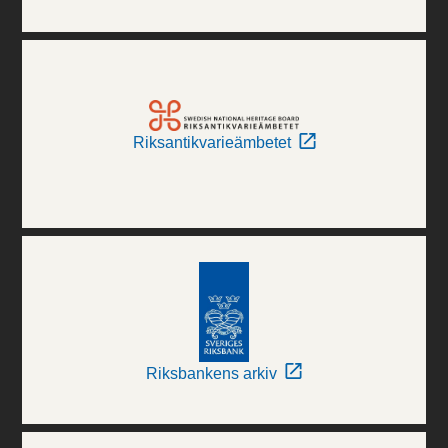
Riksantikvarieämbetet
Riksbankens arkiv