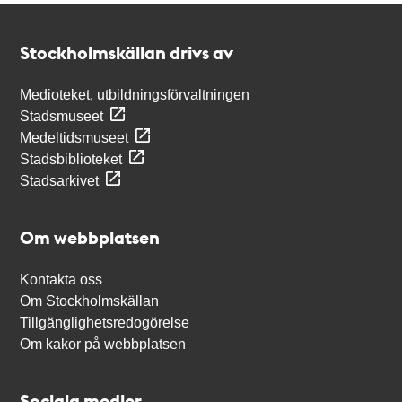
Kontakt
Stockholmskällan
Stockholmskällan drivs av
Medioteket, utbildningsförvaltningen
Stadsmuseet
Medeltidsmuseet
Stadsbiblioteket
Stadsarkivet
Om webbplatsen
Kontakta oss
Om Stockholmskällan
Tillgänglighetsredogörelse
Om kakor på webbplatsen
Sociala medier