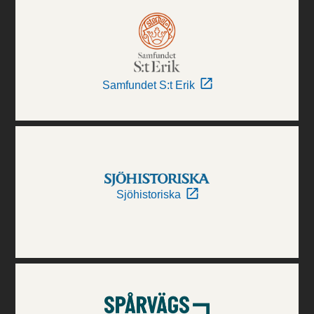
Samfundet S:t Erik
Sjöhistoriska