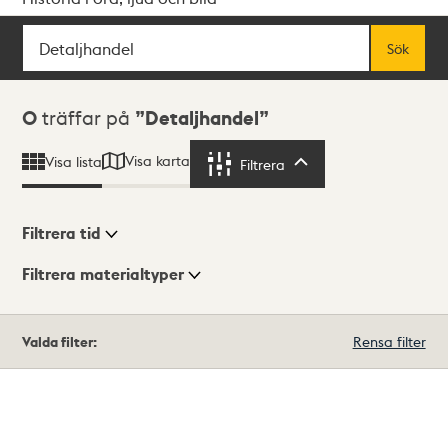
Sök
Fritextsök
Sök
Sökresultat
0
träffar på
Detaljhandel
Visa karta
Visa lista
Filtrera
Filtrera
Filtrera tid
Filtrera materialtyper
Visningsläge
Totalt
Valda filter:
Rensa filter
0
träffar
Lista
Karta