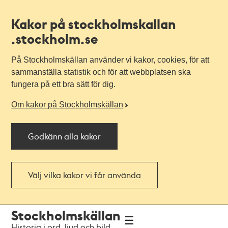
Kakor på stockholmskallan
.stockholm.se
På Stockholmskällan använder vi kakor, cookies, för att
sammanställa statistik och för att webbplatsen ska
fungera på ett bra sätt för dig.
Om kakor på Stockholmskällan
Godkänn alla kakor
Välj vilka kakor vi får använda
Till
Till
Stockholmskällan
navigationen
huvudinnehållet
Historia i ord, ljud och bild