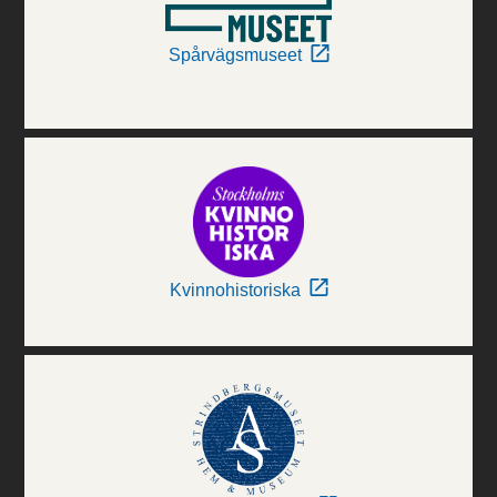
Spårvägsmuseet
Kvinnohistoriska