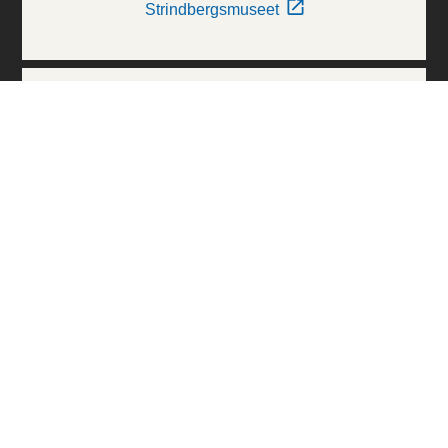
Strindbergsmuseet
Thielska Galleriet
Världskulturmuseerna