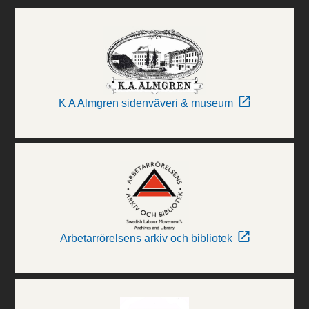
K A Almgren sidenväveri & museum
Arbetarrörelsens arkiv och bibliotek