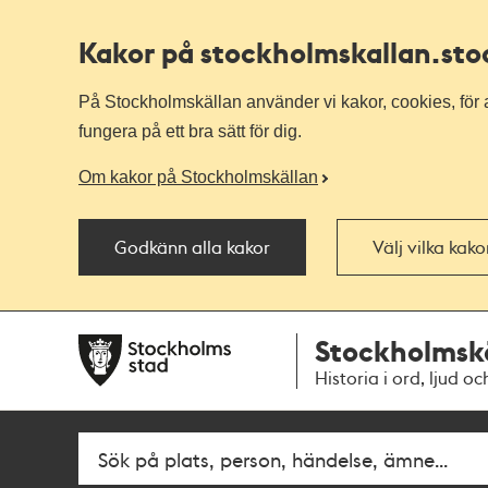
Kakor på stockholmskallan
.st
På Stockholmskällan använder vi kakor, cookies, för a
fungera på ett bra sätt för dig.
Om kakor på Stockholmskällan
Godkänn alla kakor
Välj vilka kak
Till
Till
Stockholmsk
navigationen
huvudinnehållet
Historia i ord, ljud oc
Fritextsök