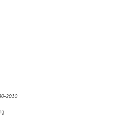
980-2010
ng