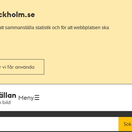
ockholm.se
tt sammanställa statistik och för att webbplatsen ska
or vi får använda
ällan
Meny
h bild
Sök