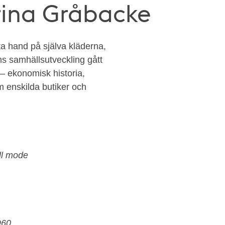
rina Gråbacke
ta hand på själva kläderna,
 samhällsutveckling gått
– ekonomisk historia,
 enskilda butiker och
ll mode
960