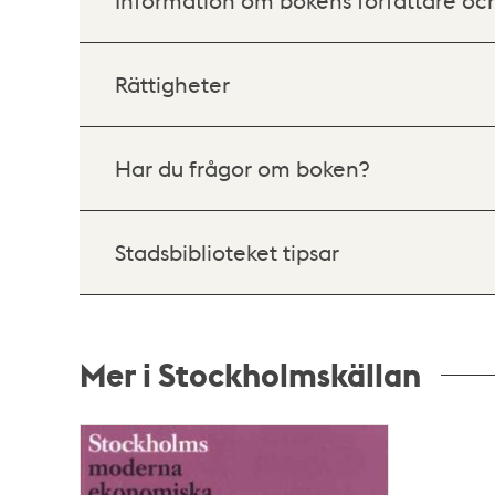
Information om bokens författare oc
Rättigheter
Har du frågor om boken?
Stadsbiblioteket tipsar
Mer i Stockholmskällan
Relaterade
poster