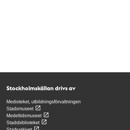
Kontakt
Stockholmskällan
Stockholmskällan drivs av
Medioteket, utbildningsförvaltningen
Stadsmuseet
Medeltidsmuseet
Stadsbiblioteket
Stadsarkivet