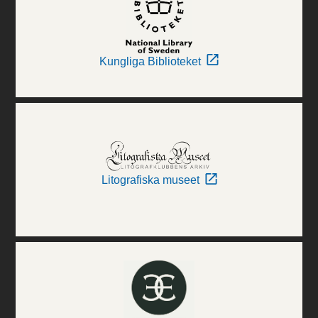
Kungliga Biblioteket
Litografiska museet