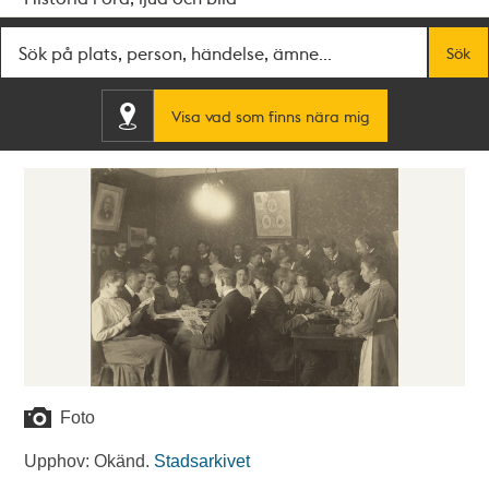
Fritextsök
Sök
Visa vad som finns nära mig
Foto
Upphov: Okänd.
Stadsarkivet