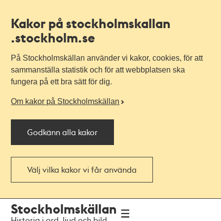
Kakor på stockholmskallan
.stockholm.se
På Stockholmskällan använder vi kakor, cookies, för att
sammanställa statistik och för att webbplatsen ska
fungera på ett bra sätt för dig.
Om kakor på Stockholmskällan
Godkänn alla kakor
Välj vilka kakor vi får använda
Till
Till
Stockholmskällan
navigationen
huvudinnehållet
Historia i ord, ljud och bild