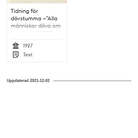
Tidning för
dövstumma –”Alla
människor döva om
hundra år!” 1927
1927
Tid
Text
Typ
Uppdaterad
2021-12-02