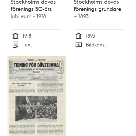
Stockholms dövas
Stockholms dövas
förenings 50-års
förenings grundare
jubileum - 1918
– 1893
1918
1893
Tid
Tid
Text
Bildkonst
Typ
Typ