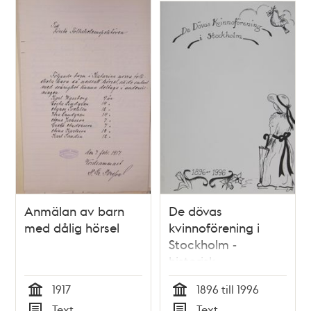
poster
och
teman
Anmälan av barn
De dövas
med dålig hörsel
kvinnoförening i
Stockholm -
historisk
sammanställning till
1917
1896 till 1996
100 års jubileum
Tid
Tid
Text
Text
1996