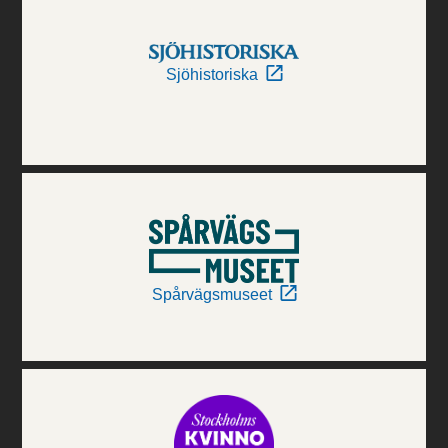
Sjöhistoriska
Spårvägsmuseet