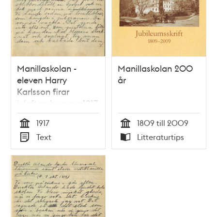
Manillaskolan -
Manillaskolan 200
eleven Harry
år
Karlsson firar
julafton hemma 1917
1917
1809 till 2009
Tid
Tid
Text
Litteraturtips
Typ
Typ