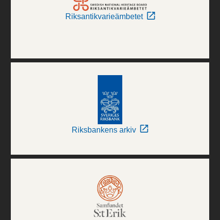
Riksantikvarieämbetet
Riksbankens arkiv