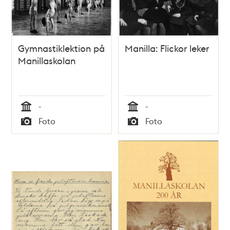
Gymnastiklektion på
Manilla: Flickor leker
Manillaskolan
-
-
Tid
Tid
Foto
Foto
Typ
Typ