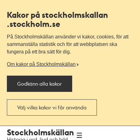
Kakor på stockholmskallan
.stockholm.se
På Stockholmskällan använder vi kakor, cookies, för att
sammanställa statistik och för att webbplatsen ska
fungera på ett bra sätt för dig.
Om kakor på Stockholmskällan
Godkänn alla kakor
Välj vilka kakor vi får använda
Till
Till
Stockholmskällan
navigationen
huvudinnehållet
Historia i ord, ljud och bild