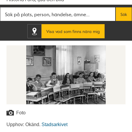
Fritextsök
Sök
Visa vad som finns nära mig
Foto
Upphov: Okänd.
Stadsarkivet