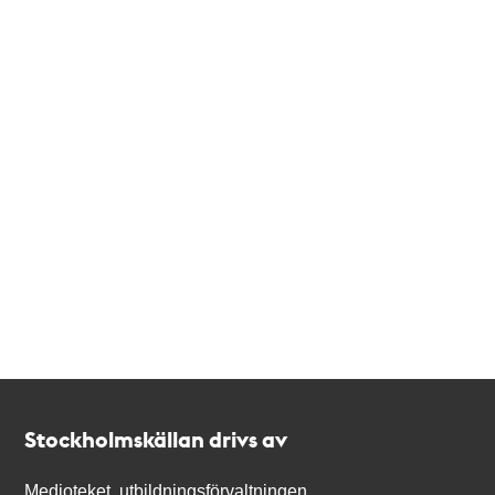
Kontakt
Stockholmskällan
Stockholmskällan drivs av
Medioteket, utbildningsförvaltningen