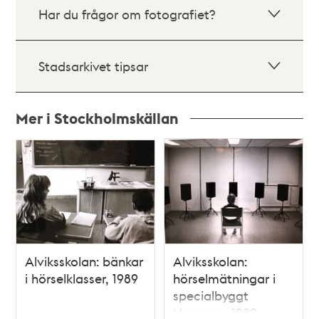
Har du frågor om fotografiet?
Stadsarkivet tipsar
Mer i Stockholmskällan
Relaterade
poster
och
teman
Alviksskolan: bänkar
Alviksskolan:
i hörselklasser, 1989
hörselmätningar i
specialbyggt
klassrum, 1989