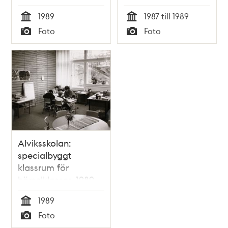
1989
1987 till 1989
Tid
Tid
Foto
Foto
Typ
Typ
Alviksskolan:
specialbyggt
klassrum för
hörselklasser, 1989
1989
Tid
Foto
Typ