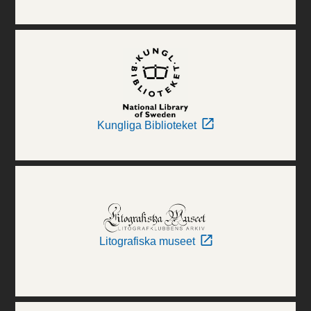
Kungliga Biblioteket
Litografiska museet