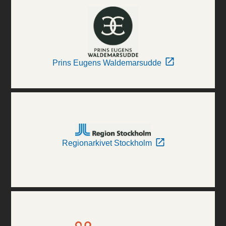
Prins Eugens Waldemarsudde
Regionarkivet Stockholm