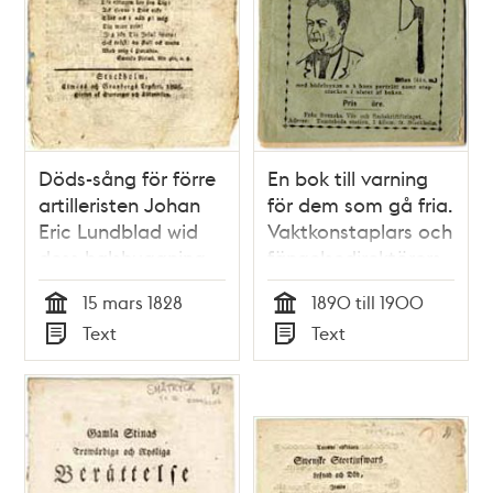
Döds-sång för förre
En bok till varning
artilleristen Johan
för dem som gå fria.
Eric Lundblad wid
Vaktkonstaplars och
dess halshuggning
fängelsedirektörers
den 15 Mars 1828:
berättelser om llfvet
15 mars 1828
1890 till 1900
jemte en forrt af
på Långholmen,
Tid
Tid
Text
Text
honom sjelf
märkvärdiga
Typ
Typ
meddelad
bofvars karaktärer,
underrättelse om
rymningsförsök
sitt brott och sina
m.m. Till slut:
öfriga lefnadsöden
Sveriges
skarprättare, hr