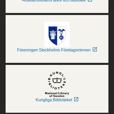
Arbetarrörelsens arkiv och bibliotek
Föreningen Stockholms Företagsminnen
Kungliga Biblioteket