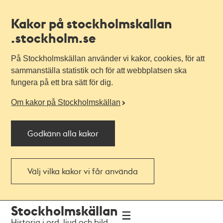
Kakor på stockholmskallan
.stockholm.se
På Stockholmskällan använder vi kakor, cookies, för att
sammanställa statistik och för att webbplatsen ska
fungera på ett bra sätt för dig.
Om kakor på Stockholmskällan
Godkänn alla kakor
Välj vilka kakor vi får använda
Till
Till
Stockholmskällan
navigationen
huvudinnehållet
Historia i ord, ljud och bild