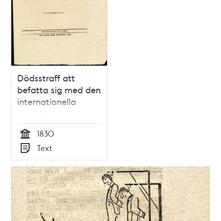
Dödsstraff att
befatta sig med den
internationella
slavhandeln
1830
Tid
Text
Typ