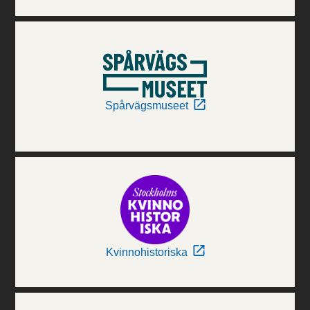
Spårvägsmuseet
Kvinnohistoriska