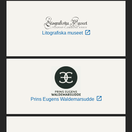
Litografiska museet
Prins Eugens Waldemarsudde