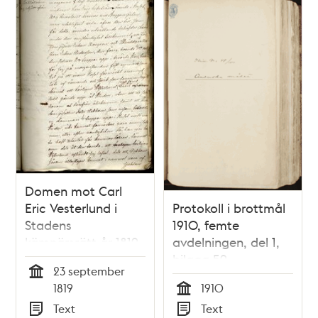
Domen mot Carl
Eric Vesterlund i
Protokoll i brottmål
Stadens
1910, femte
kämnärsrätt år 1819
avdelningen, del 1,
bilaga 59
23 september
Tid
1819
1910
Tid
Text
Text