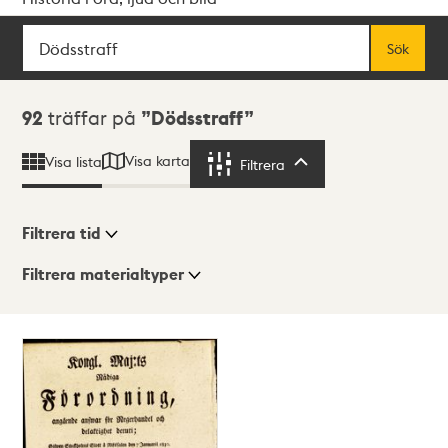
Sök
Fritextsök
Sök
Sökresultat
92
träffar på
Dödsstraff
Visa karta
Visa lista
Filtrera
Filtrera
Filtrera tid
Filtrera materialtyper
Visningsläge
Totalt
92
träffar
Lista
Karta