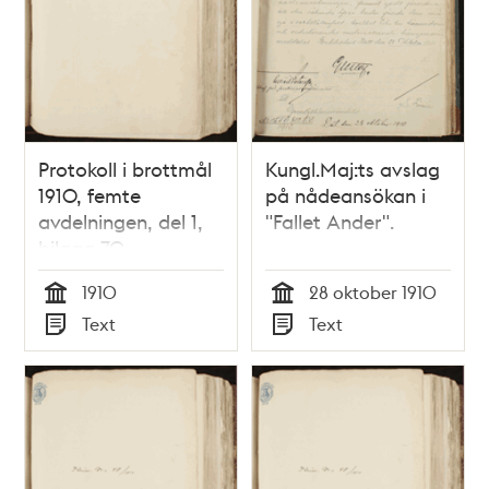
Protokoll i brottmål
Kungl.Maj:ts avslag
1910, femte
på nådeansökan i
avdelningen, del 1,
"Fallet Ander".
bilaga 70
1910
28 oktober 1910
Tid
Tid
Text
Text
Typ
Typ