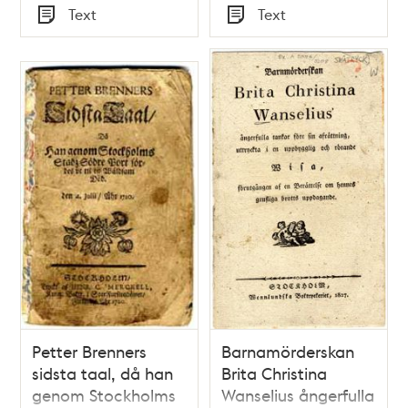
Tid
Tid
Text
Text
korrt af henne sjelf
slurfvade borrt [sic]
Typ
Typ
meddelad
sitt barn
underrättelse om
hennes förnämsta
lefnadshändelser.
Petter Brenners
Barnamörderskan
sidsta taal, då han
Brita Christina
genom Stockholms
Wanselius ångerfulla