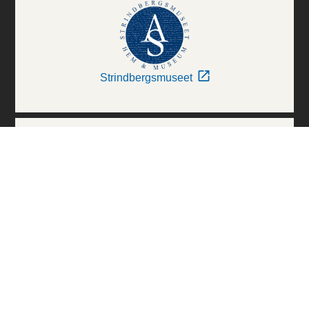
Strindbergsmuseet
Thielska Galleriet