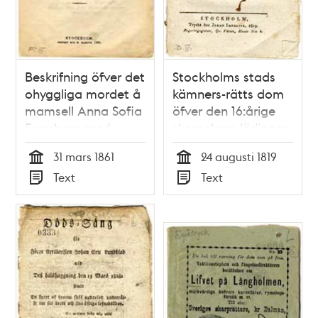
Beskrifning öfver det
Stockholms stads
ohyggliga mordet å
kämners-rätts dom
mamsell Anna Sofia
öfver den 16:årige
Forssberg med
skomakare-lärlingen
mördarens porträtt,
Carl Eric Vesterlund,
31 mars 1861
24 augusti 1819
tecknadt i fängelset
hvilken den 24 sistl.
Tid
Tid
Text
Text
fyra dagar efter
augusti mördat den
Typ
Typ
mordets begående.
70-årige skräddare-
gesällen Peter
Askbom.