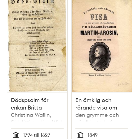
Dödspsalm för
En ömklig och
enkan Britta
rörande visa om
Christina Wallin,
den grymme och
född Wanselius. Wid
hårdhjertade f.d.
dess aflifwande den
källarmästaren
1794 till 1827
1849
28 juli 1827 jemte en
Martin-Arosin, som