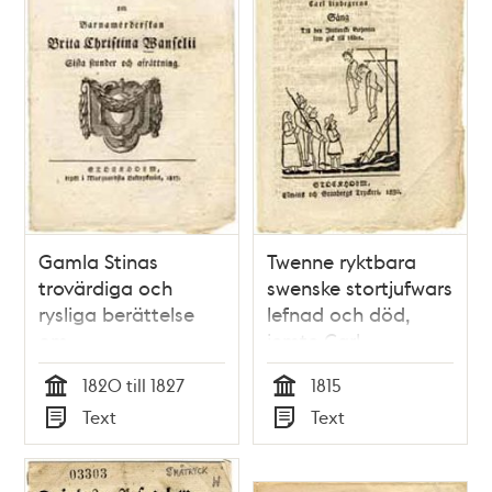
Dalman, med
bödelsyxan och
hans porträtt...
Gamla Stinas
Twenne ryktbara
trovärdiga och
swenske stortjufwars
rysliga berättelse
lefnad och död,
om
jemte Carl
barnamörderskan
Lindegrens gång till
1820 till 1827
1815
Brita Christina
den italienske
Tid
Tid
Text
Text
Wanselii sista
betjenten som gid
Typ
Typ
stunder och
till döden.
afrättning.