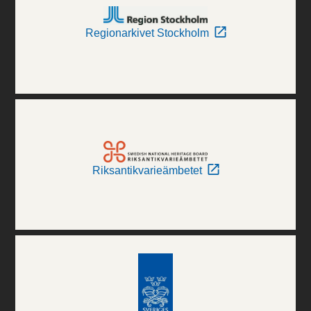
Regionarkivet Stockholm
Riksantikvarieämbetet