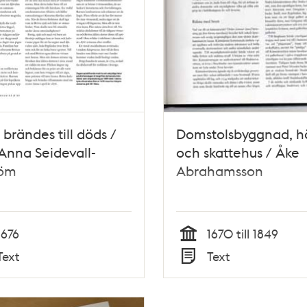
a brändes till döds /
Domstolsbyggnad, h
 Anna Seidevall-
och skattehus / Åke
röm
Abrahamsson
1676
1670 till 1849
Tid
Text
Text
Typ