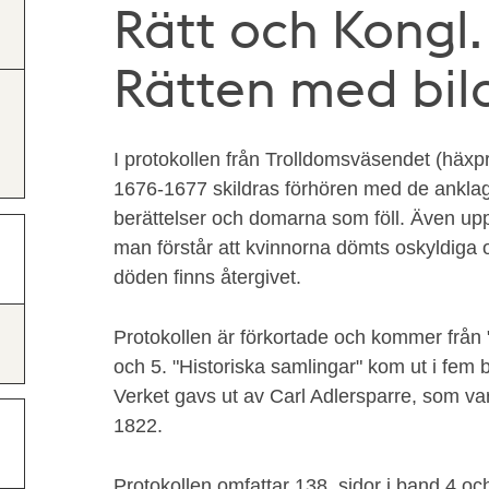
Rätt och Kongl
Rätten med bil
I protokollen från Trolldomsväsendet (häx
1676-1677 skildras förhören med de anklag
berättelser och domarna som föll. Även up
man förstår att kvinnorna dömts oskyldiga o
döden finns återgivet.
Protokollen är förkortade och kommer från 
och 5. "Historiska samlingar" kom ut i fem
Verket gavs ut av Carl Adlersparre, som var
1822.
Protokollen omfattar 138 sidor i band 4 och