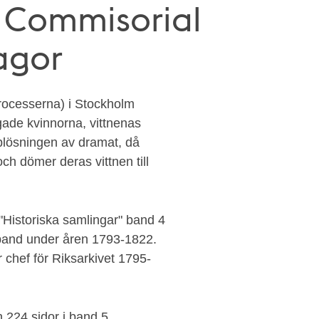
. Commisorial
agor
processerna) i Stockholm
ade kvinnorna, vittnenas
plösningen av dramat, då
ch dömer deras vittnen till
"Historiska samlingar" band 4
 band under åren 1793-1822.
 chef för Riksarkivet 1795-
 224 sidor i band 5.