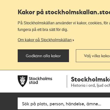
Kakor på stockholmskallan
.st
På Stockholmskällan använder vi kakor, cookies, för a
fungera på ett bra sätt för dig.
Om kakor på Stockholmskällan
Godkänn alla kakor
Välj vilka kak
Till
Till
Stockholmsk
navigationen
huvudinnehållet
Historia i ord, ljud oc
Fritextsök