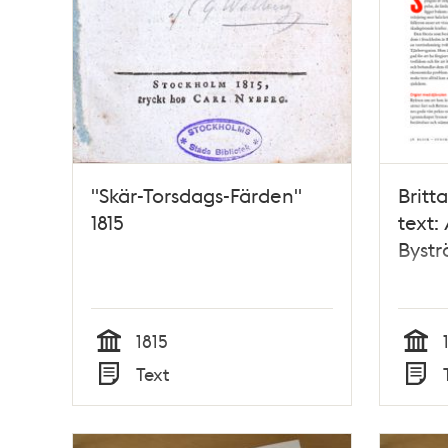
"Skär-Torsdags-Färden"
Britt
1815
text:
Byst
1815
Tid
Tid
Text
Typ
Typ