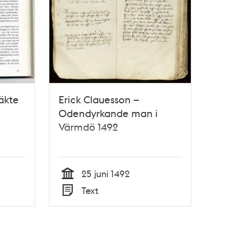
äkte
Erick Clauesson –
Odendyrkande man i
Värmdö 1492
25 juni 1492
Tid
Text
Typ