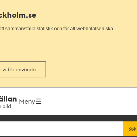
ockholm.se
tt sammanställa statistik och för att webbplatsen ska
or vi får använda
ällan
Meny
h bild
Sök