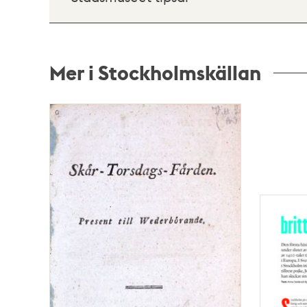
Mer i Stockholmskällan
Relaterade
poster
och
teman