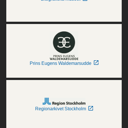
Prins Eugens Waldemarsudde
Regionarkivet Stockholm