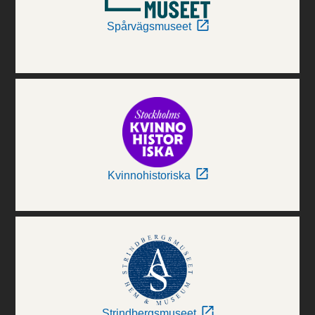
Spårvägsmuseet
Kvinnohistoriska
Strindbergsmuseet