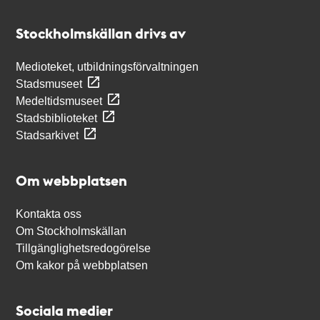
Kontakt
Stockholmskällan
Stockholmskällan drivs av
Medioteket, utbildningsförvaltningen
Stadsmuseet
Medeltidsmuseet
Stadsbiblioteket
Stadsarkivet
Om webbplatsen
Kontakta oss
Om Stockholmskällan
Tillgänglighetsredogörelse
Om kakor på webbplatsen
Sociala medier