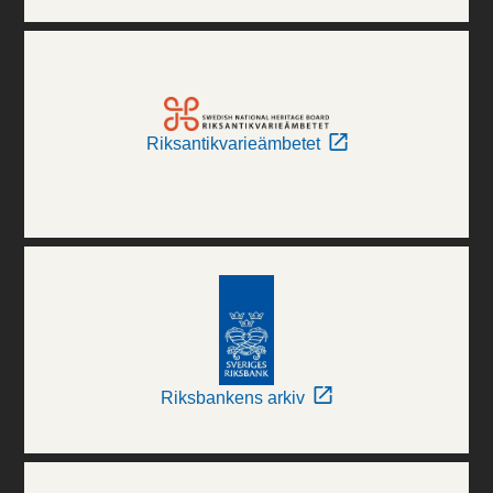
Riksantikvarieämbetet
Riksbankens arkiv