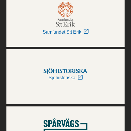
Samfundet S:t Erik
Sjöhistoriska