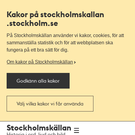
Kakor på stockholmskallan
.stockholm.se
På Stockholmskällan använder vi kakor, cookies, för att
sammanställa statistik och för att webbplatsen ska
fungera på ett bra sätt för dig.
Om kakor på Stockholmskällan
Godkänn alla kakor
Välj vilka kakor vi får använda
Till
Till
Stockholmskällan
navigationen
huvudinnehållet
Historia i ord, ljud och bild