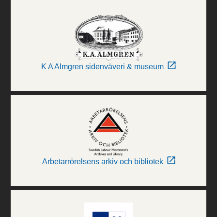
K A Almgren sidenväveri & museum
Arbetarrörelsens arkiv och bibliotek