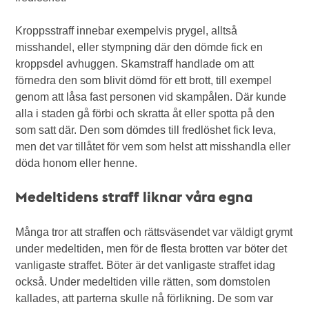
Kroppsstraff innebar exempelvis prygel, alltså
misshandel, eller stympning där den dömde fick en
kroppsdel avhuggen. Skamstraff handlade om att
förnedra den som blivit dömd för ett brott, till exempel
genom att låsa fast personen vid skampålen. Där kunde
alla i staden gå förbi och skratta åt eller spotta på den
som satt där. Den som dömdes till fredlöshet fick leva,
men det var tillåtet för vem som helst att misshandla eller
döda honom eller henne.
Medeltidens straff liknar våra egna
Många tror att straffen och rättsväsendet var väldigt grymt
under medeltiden, men för de flesta brotten var böter det
vanligaste straffet. Böter är det vanligaste straffet idag
också. Under medeltiden ville rätten, som domstolen
kallades, att parterna skulle nå förlikning. De som var