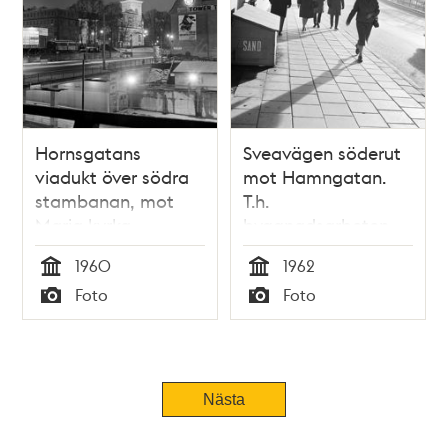
Hornsgatans
Sveavägen söderut
viadukt över södra
mot Hamngatan.
stambanan, mot
T.h.
Maria kyrka.
byggnadsarbeten
Byggnadsarbeten
för Sergels Torg. I
1960
1962
för Stadsförbundet
bakgrunden
Tid
Tid
Foto
Foto
och Sveriges
brandgavlar med
Typ
Typ
Kreditbank. Kvällstid
reklam
Nästa