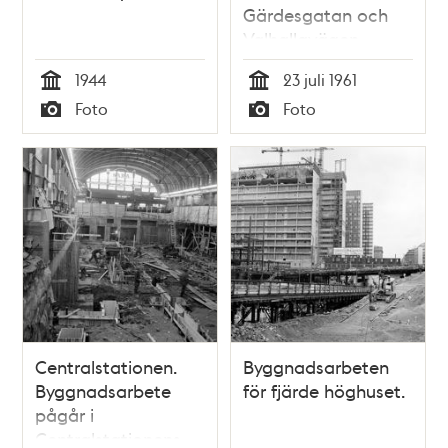
Gärdesgatan och
Valhallavägen.
Byggnadsarbeten i
1944
23 juli 1961
kv. Garnisonen
Tid
Tid
Foto
Foto
Typ
Typ
Centralstationen.
Byggnadsarbeten
Byggnadsarbete
för fjärde höghuset.
pågår i
Centralstationens