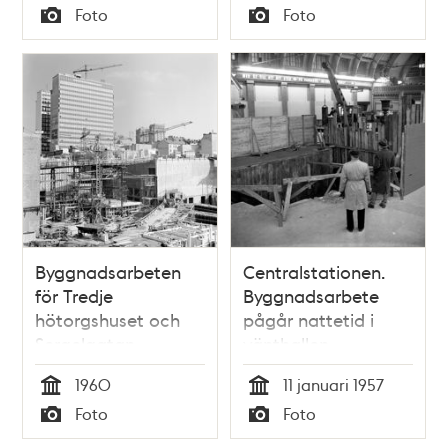
Tid
Tid
Foto
Foto
Typ
Typ
Byggnadsarbeten
Centralstationen.
för Tredje
Byggnadsarbete
hötorgshuset och
pågår nattetid i
Sergelgatan
vänthallen
1960
11 januari 1957
Tid
Tid
Foto
Foto
Typ
Typ