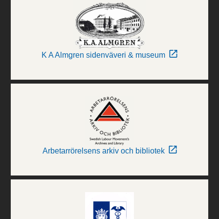
K A Almgren sidenväveri & museum
Arbetarrörelsens arkiv och bibliotek