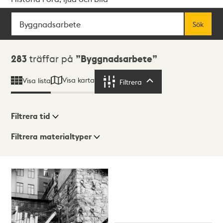
Sök
Fritextsök
Sök
Sökresultat
283
träffar på
Byggnadsarbete
Visa karta
Visa lista
Filtrera
Filtrera
Filtrera tid
Filtrera materialtyper
Visningsläge
Totalt
283
träffar
Lista
Karta