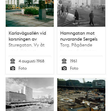
Karlavägsallén vid
Hamngatan mot
korsningen av
nuvarande Sergels
Sturegatan. Vy åt
Torg. Pågående
nordväst mot
byggnadsarbeten
byggnadsarbeten i
på femte
4 augusti 1968
1961
kv. Lönnen. I fonden
hötorgshuset. T.h.
Tid
Tid
Foto
Foto
Park Hotel
provisorisk bro för
Typ
Typ
Sveavägen