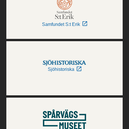
Samfundet S:t Erik
Sjöhistoriska