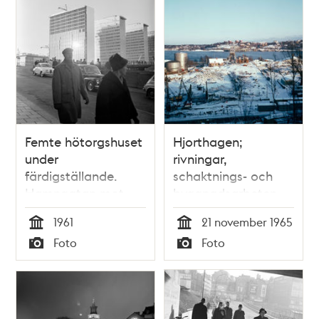
Femte hötorgshuset
Hjorthagen;
under
rivningar,
färdigställande.
schaktnings- och
Hamngatan mot
byggnadsarbeten
nuvarande Sergels
för Ropstens
1961
21 november 1965
Torg, där
tunnelbanestation. I
Tid
Tid
Foto
Foto
byggnadsarbete
fonden Lidingö
Typ
Typ
pågår. Människor
står vid ett plank
och tittar ned i
gropen