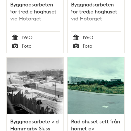
Byggnadsarbeten
Byggnadsarbeten
för tredje höghuset
för tredje höghuset
vid Hötorget
vid Hötorget
1960
1960
Tid
Tid
Foto
Foto
Typ
Typ
Byggnadsarbete vid
Radiohuset sett från
Hammarby Sluss
hörnet av