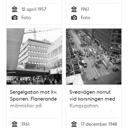
stora hall
12 april 1957
1961
Tid
Tid
Foto
Foto
Typ
Typ
Sergelgatan mot kv.
Sveavägen norrut
Sporren. Flanerande
vid korsningen med
människor på
Kungsgatan.
Sergelgatan.
Byggnadsarbete för
Byggnadsarbete på
tunnelbanan
1961
17 december 1948
EPA:s tak