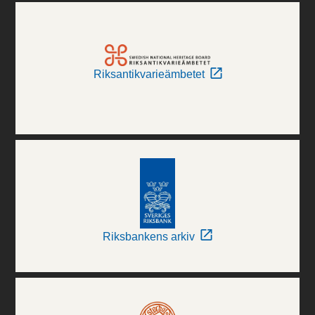
Riksantikvarieämbetet
Riksbankens arkiv