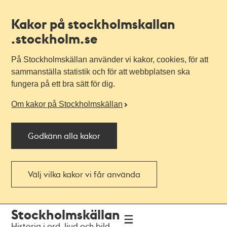
Kakor på stockholmskallan
.stockholm.se
På Stockholmskällan använder vi kakor, cookies, för att
sammanställa statistik och för att webbplatsen ska
fungera på ett bra sätt för dig.
Om kakor på Stockholmskällan
Godkänn alla kakor
Välj vilka kakor vi får använda
Till
Till
Stockholmskällan
navigationen
huvudinnehållet
Historia i ord, ljud och bild