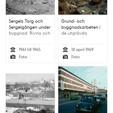
Sergels Torg och
Grund- och
Sergelgången under
byggnadsarbeten i
byggnad. Rivna och
de utgrävda
schaktde norra
kvarteren Skansen
delen av kv.
och Frigga. Vy åt
1961 till 1965
12 april 1969
Skansen. I fonden
söder mot
Tid
Tid
Foto
Foto
byggnadsarbete i
Vattugatan och
Typ
Typ
kv. Hästskon
Drottninggatan på
stolpar