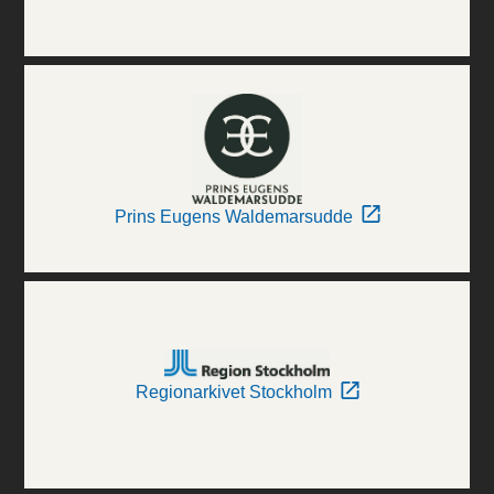
Prins Eugens Waldemarsudde
Regionarkivet Stockholm