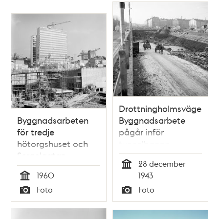
Drottningholmsvägen.
Byggnadsarbeten
Byggnadsarbete
för tredje
pågår inför
hötorgshuset och
tunnelbanan.
Sergelgatan
Hästkärror används
28 december
för arbetet med att
Tid
1960
1943
forsla bort jord.
Tid
Foto
Foto
Typ
Typ