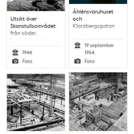
Åhlénsvaruhuset
Utsikt över
och
Skanstullsområdet
Klarabergsgatan
från söder.
österut.
Byggnadsarbete vid
Byggnadsarbeten i
19 september
Hammarby Sluss
kv. Hästskon
Tid
1944
1964
Tid
Foto
Foto
Typ
Typ