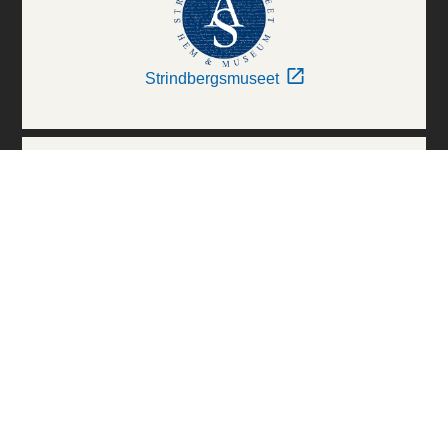
Strindbergsmuseet
Thielska Galleriet
Världskulturmuseerna