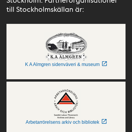
till Stockholmskällan är:
K A Almgren sidenväveri & museum
Arbetarrörelsens arkiv och bibliotek