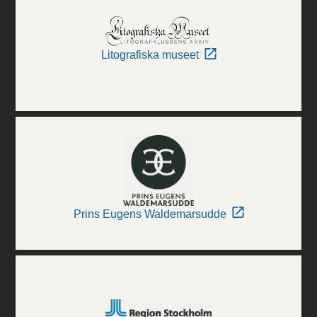
Litografiska museet
Prins Eugens Waldemarsudde