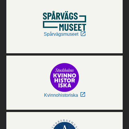
Spårvägsmuseet
Kvinnohistoriska