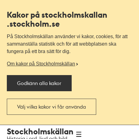
Kakor på stockholmskallan
.stockholm.se
På Stockholmskällan använder vi kakor, cookies, för att
sammanställa statistik och för att webbplatsen ska
fungera på ett bra sätt för dig.
Om kakor på Stockholmskällan
Godkänn alla kakor
Välj vilka kakor vi får använda
Till
Till
Stockholmskällan
navigationen
huvudinnehållet
Historia i ord, ljud och bild