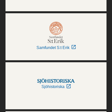
Samfundet S:t Erik
Sjöhistoriska