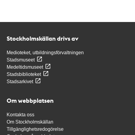
Kontakt
Stockholmskällan
Stockholmskällan drivs av
Medioteket, utbildningsförvaltningen
Stadsmuseet
Medeltidsmuseet
Stadsbiblioteket
Stadsarkivet
Om webbplatsen
Kontakta oss
Om Stockholmskällan
Tillgänglighetsredogörelse