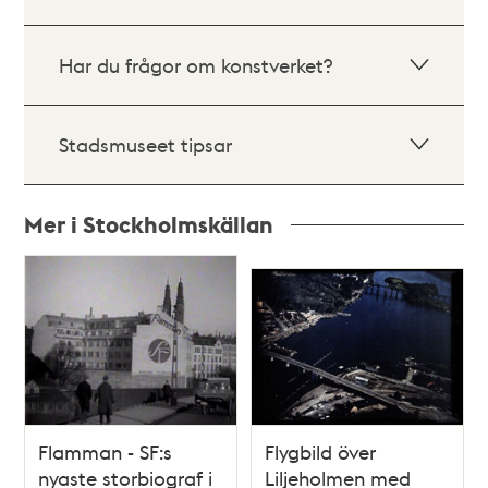
Har du frågor om konstverket?
Stadsmuseet tipsar
Mer i Stockholmskällan
Relaterade
poster
och
teman
Flamman - SF:s
Flygbild över
nyaste storbiograf i
Liljeholmen med