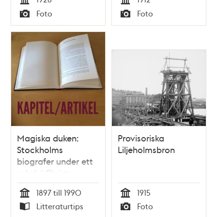
under byggnad i
uppfördes på
Tid
Tid
Foto
Foto
bakgrunden
Skansen 1936. Här
Typ
Typ
ligger nuvarande
Hornstull och
Långholmsgatan
40
Magiska duken:
Provisoriska
Stockholms
Liljeholmsbron
biografer under ett
sekel / Christer
Jörgensen
1897 till 1990
1915
Tid
Tid
Litteraturtips
Foto