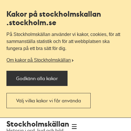
Kakor på stockholmskallan
.stockholm.se
På Stockholmskällan använder vi kakor, cookies, för att
sammanställa statistik och för att webbplatsen ska
fungera på ett bra sätt för dig.
Om kakor på Stockholmskällan
Godkänn alla kakor
Välj vilka kakor vi får använda
Till
Till
Stockholmskällan
navigationen
huvudinnehållet
Historia i ord, ljud och bild