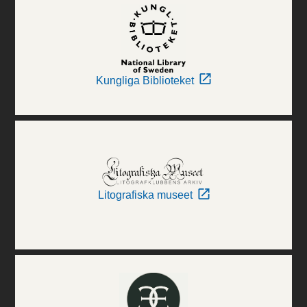
Kungliga Biblioteket
Litografiska museet