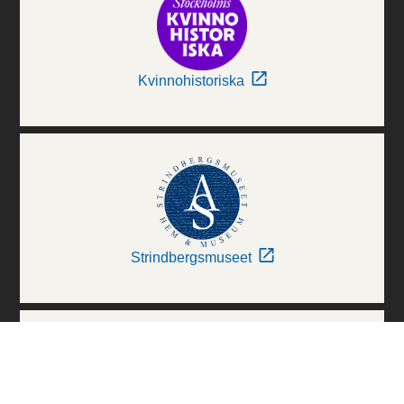
Kvinnohistoriska
Strindbergsmuseet