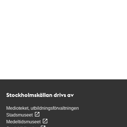
Kontakt
Stockholmskällan
Stockholmskällan drivs av
Medioteket, utbildningsförvaltningen
Stadsmuseet
Medeltidsmuseet