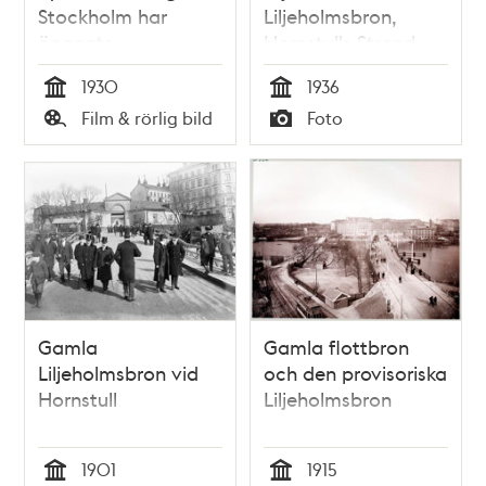
Stockholm har
Liljeholmsbron,
öppnats
Hornstulls Strand
och Årstabron 1936
1930
1936
Tid
Tid
Film & rörlig bild
Foto
Typ
Typ
Gamla
Gamla flottbron
Liljeholmsbron vid
och den provisoriska
Hornstull
Liljeholmsbron
1901
1915