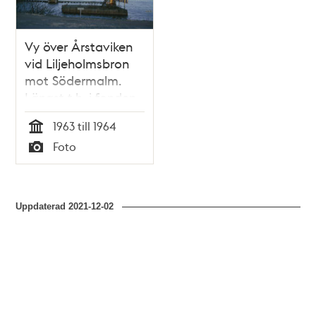
Vy över Årstaviken
vid Liljeholmsbron
mot Södermalm.
Längst t.h. i fonden
Vårdhemmet
1963 till 1964
Högalid
Tid
Foto
Typ
Uppdaterad
2021-12-02