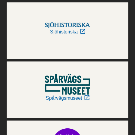
Sjöhistoriska
Spårvägsmuseet