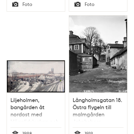
Tid
Tid
Foto
Foto
Typ
Typ
Liljeholmen,
Långholmsgatan 18.
bangården åt
Östra flygeln till
nordost med
malmgården
Högalidskyrkan och
Jakobsberg.
Liljeholmsbron
Byggnaden
1928
1912