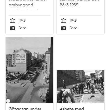
ombyggnad i
26/8 1932.
samband med
tunnelbyggnad den
1932
1932
26/8 1932
Tid
Tid
Foto
Foto
Typ
Typ
Götgatan under
Arbete med