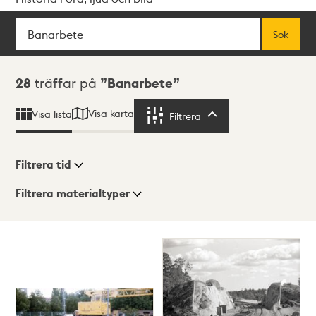
Sök
Fritextsök
Sök
Sökresultat
28
träffar på
Banarbete
Visa karta
Visa lista
Filtrera
Filtrera
Filtrera tid
Filtrera materialtyper
Visningsläge
Totalt
28
träffar
Lista
Karta