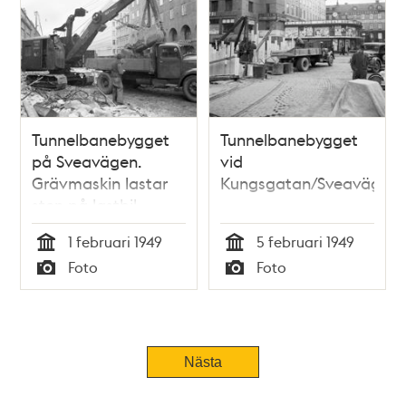
Tunnelbanebygget
Tunnelbanebygget
på Sveavägen.
vid
Grävmaskin lastar
Kungsgatan/Sveavägen
sten på lastbil.
1 februari 1949
5 februari 1949
Tid
Tid
Foto
Foto
Typ
Typ
Nästa