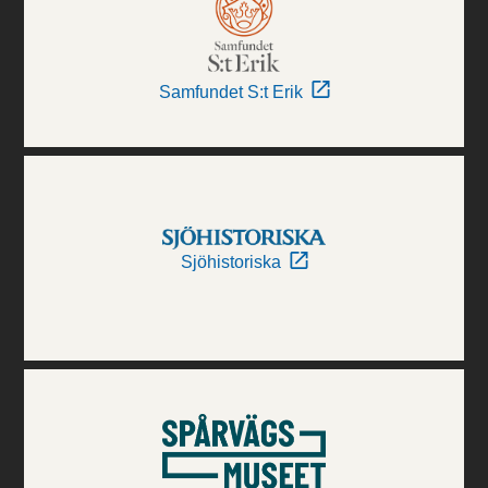
Samfundet S:t Erik
Sjöhistoriska