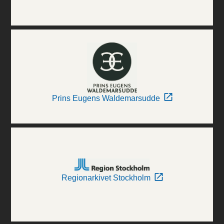
Prins Eugens Waldemarsudde
Regionarkivet Stockholm