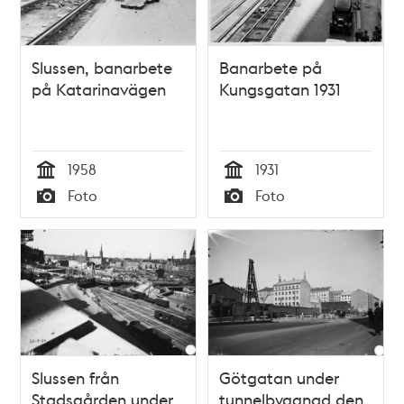
Slussen, banarbete
Banarbete på
på Katarinavägen
Kungsgatan 1931
1958
1931
Tid
Tid
Foto
Foto
Typ
Typ
Slussen från
Götgatan under
Stadsgården under
tunnelbyggnad den