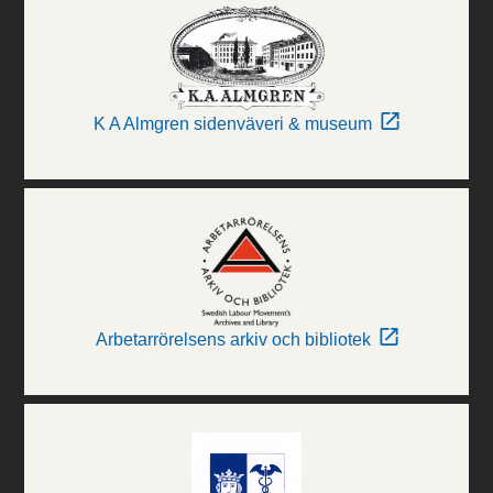
K A Almgren sidenväveri & museum
Arbetarrörelsens arkiv och bibliotek