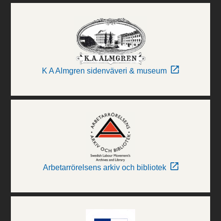
K A Almgren sidenväveri & museum
Arbetarrörelsens arkiv och bibliotek