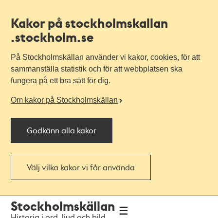
Kakor på stockholmskallan
.stockholm.se
På Stockholmskällan använder vi kakor, cookies, för att
sammanställa statistik och för att webbplatsen ska
fungera på ett bra sätt för dig.
Om kakor på Stockholmskällan
Godkänn alla kakor
Välj vilka kakor vi får använda
Till
Till
Stockholmskällan
navigationen
huvudinnehållet
Historia i ord, ljud och bild