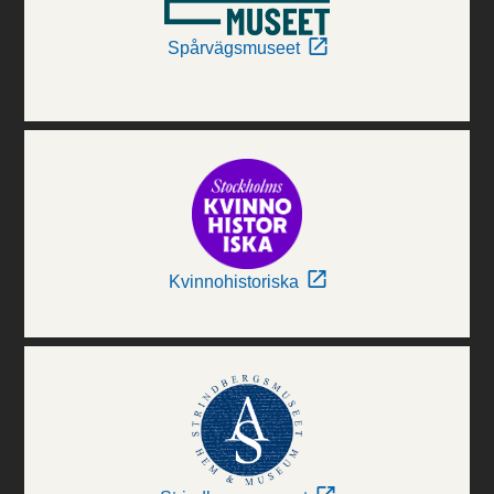
Spårvägsmuseet
Kvinnohistoriska