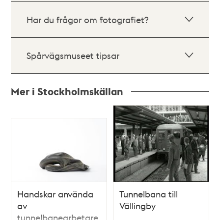
Har du frågor om fotografiet?
Spårvägsmuseet tipsar
Mer i Stockholmskällan
Relaterade
poster
och
teman
Handskar använda
Tunnelbana till
av
Vällingby
tunnelbanearbetare