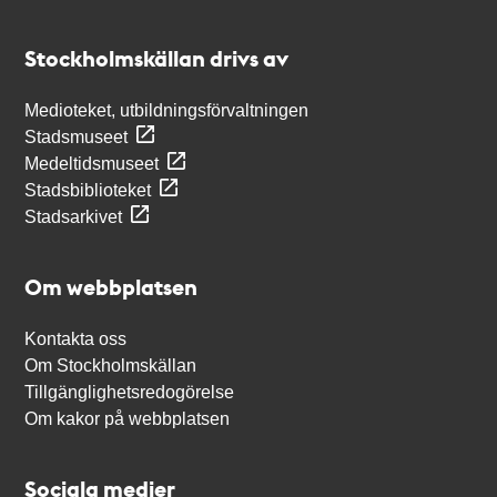
Kontakt
Stockholmskällan
Stockholmskällan drivs av
Medioteket, utbildningsförvaltningen
Stadsmuseet
Medeltidsmuseet
Stadsbiblioteket
Stadsarkivet
Om webbplatsen
Kontakta oss
Om Stockholmskällan
Tillgänglighetsredogörelse
Om kakor på webbplatsen
Sociala medier