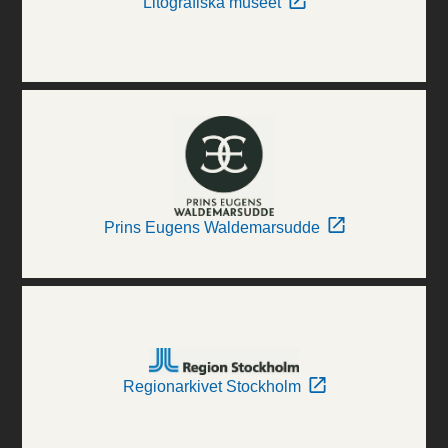
Litografiska museet
Prins Eugens Waldemarsudde
Regionarkivet Stockholm