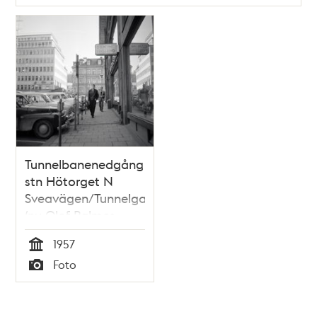
Tunnelbanenedgång
stn Hötorget N
Sveavägen/Tunnelgatan
(nu Olof Palmes
Gata)
1957
Tid
Foto
Typ