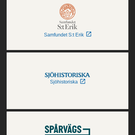
Samfundet S:t Erik
Sjöhistoriska