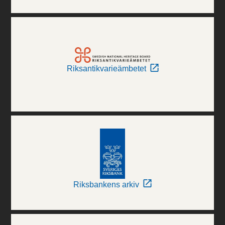
Riksantikvarieämbetet
Riksbankens arkiv