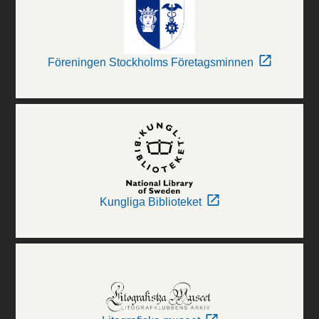
Föreningen Stockholms Företagsminnen
Kungliga Biblioteket