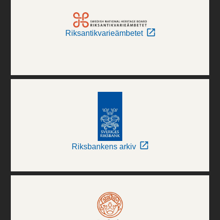
Riksantikvarieämbetet
Riksbankens arkiv