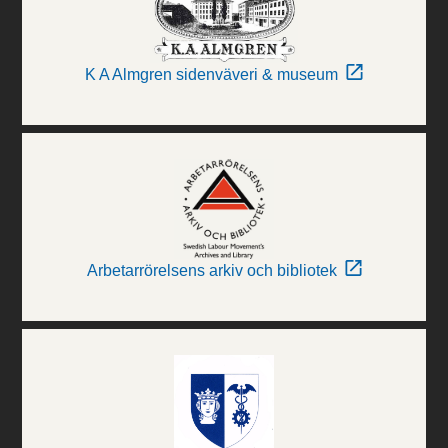
K A Almgren sidenväveri & museum
Arbetarrörelsens arkiv och bibliotek