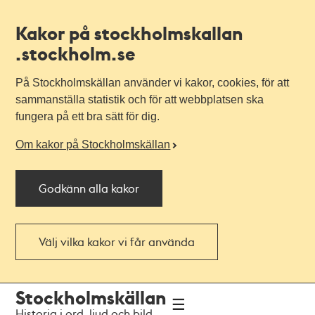
Kakor på stockholmskallan
.stockholm.se
På Stockholmskällan använder vi kakor, cookies, för att
sammanställa statistik och för att webbplatsen ska
fungera på ett bra sätt för dig.
Om kakor på Stockholmskällan
Godkänn alla kakor
Välj vilka kakor vi får använda
Till
Till
Stockholmskällan
navigationen
huvudinnehållet
Historia i ord, ljud och bild