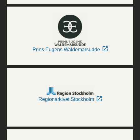
Prins Eugens Waldemarsudde
Regionarkivet Stockholm