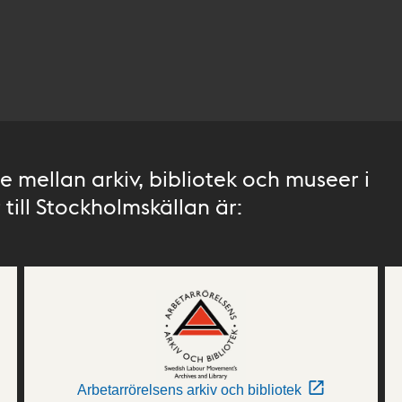
 mellan arkiv, bibliotek och museer i
till Stockholmskällan är:
Arbetarrörelsens arkiv och bibliotek