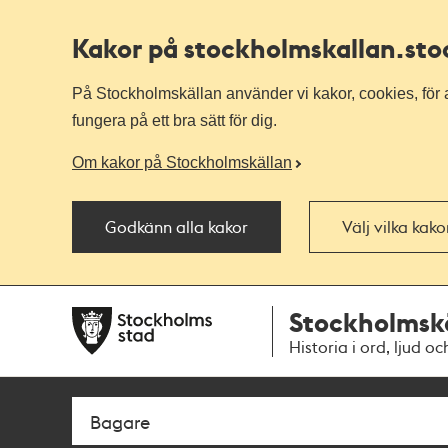
Kakor på stockholmskallan
.st
På Stockholmskällan använder vi kakor, cookies, för a
fungera på ett bra sätt för dig.
Om kakor på Stockholmskällan
Godkänn alla kakor
Välj vilka kak
Till
Till
Stockholmsk
navigationen
huvudinnehållet
Historia i ord, ljud oc
Sök
Fritextsök