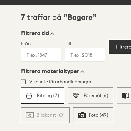
7
Bagare
träffar på
Sökresultat
Filtrera tid
Från
Till
Visningsläge
Filtrer
Filtrera materialtyper
Lista
Karta
Visa inte lärarhandledningar
Ritning
(
7
)
Föremål
(
6
)
Bildkonst
(
0
)
Foto
(
49
)