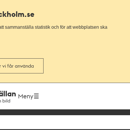
ockholm.se
tt sammanställa statistik och för att webbplatsen ska
or vi får använda
ällan
Meny
h bild