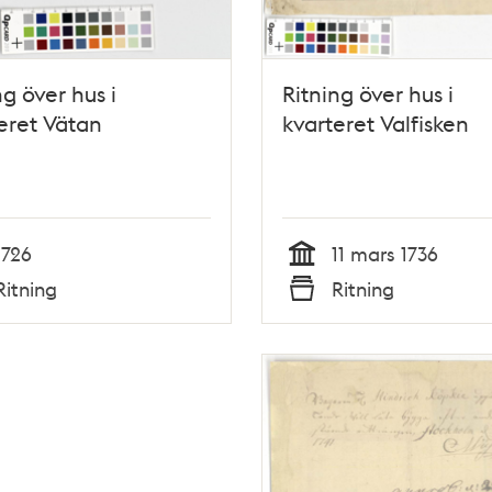
ng över hus i
Ritning över hus i
eret Vätan
kvarteret Valfisken
1726
11 mars 1736
Tid
Ritning
Ritning
Typ