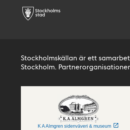
Stockholmskällan är ett samarbete
Stockholm. Partnerorganisationer 
K A Almgren sidenväveri & museum