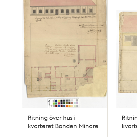
Ritning över hus i
Ritni
kvarteret Bonden Mindre
kvart