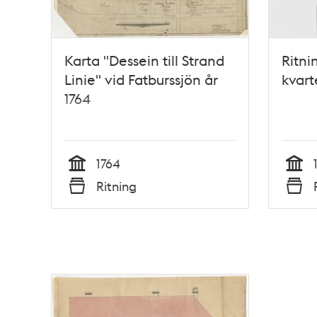
Karta "Dessein till Strand
Ritni
Linie" vid Fatburssjön år
kvart
1764
1764
Tid
Tid
Ritning
Typ
Typ