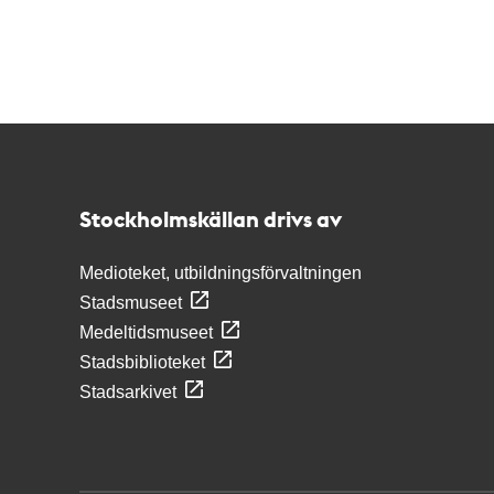
Kontakt
Stockholmskällan
Stockholmskällan drivs av
Medioteket, utbildningsförvaltningen
Stadsmuseet
Medeltidsmuseet
Stadsbiblioteket
Stadsarkivet