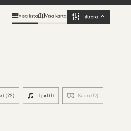
Visa karta
Visa lista
Filtrera
Filtrera
ext
(
22
)
Ljud
(
1
)
Karta
(
0
)